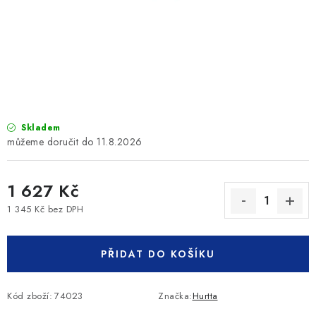
SLEVY
ZNAČKY
Ceník dopravy
Kontakty
Obchodní podmínky
Podmínky ochrany osobních údajů
Skladem
11.8.2026
1 627 Kč
1 345 Kč bez DPH
Měrná cena:
PŘIDAT DO KOŠÍKU
Kód zboží:
74023
Značka:
Hurtta