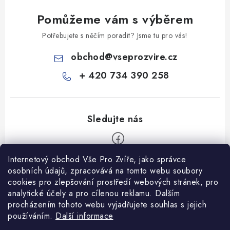
Pomůžeme vám s výběrem
Potřebujete s něčím poradit? Jsme tu pro vás!
obchod
@
vseprozvire.cz
+ 420 734 390 258
Internetový obchod Vše Pro Zvíře, jako správce
Z
osobních údajů, zpracovává na tomto webu soubory
á
cookies pro zlepšování prostředí webových stránek, pro
Informace pro Vás
analytické účely a pro cílenou reklamu. Dalším
p
procházením tohoto webu vyjadřujete souhlas s jejich
a
Ceník dopravy
používáním.
Další informace
t