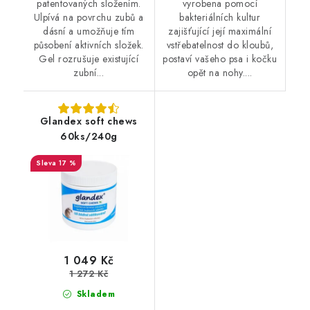
patentovaných složením.
vyrobena pomocí
Ulpívá na povrchu zubů a
bakteriálních kultur
dásní a umožňuje tím
zajišťující její maximální
působení aktivních složek.
vstřebatelnost do kloubů,
Gel rozrušuje existující
postaví vašeho psa i kočku
zubní...
opět na nohy....
Glandex soft chews
60ks/240g
17 %
1 049 Kč
1 272 Kč
Skladem