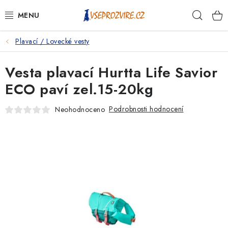
Přejít
Hleda
na
obsah
Plavací / Lovecké vesty
PSI
Vesta plavací Hurtta Life Savior
KOČKY
ECO paví zel.15-20kg
KONĚ
Podrobnosti hodnocení
Neohodnoceno
ANTIPARAZITIKA
PRO CHOVATELE
NA NEMOCI
KRÁLÍCI/HLODAVCI/PTÁCI