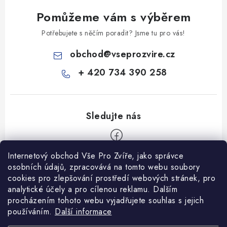
Pomůžeme vám s výběrem
Potřebujete s něčím poradit? Jsme tu pro vás!
obchod
@
vseprozvire.cz
+ 420 734 390 258
Internetový obchod Vše Pro Zvíře, jako správce
Z
osobních údajů, zpracovává na tomto webu soubory
á
cookies pro zlepšování prostředí webových stránek, pro
Informace pro Vás
analytické účely a pro cílenou reklamu. Dalším
p
procházením tohoto webu vyjadřujete souhlas s jejich
a
Ceník dopravy
používáním.
Další informace
t
Kontakty