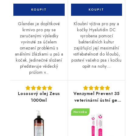
Glandex je doplňkové
Kloubní výživa pro psy a
krmivo pro psy se
kočky Hyalutidin DC
zaručenými výsledky
vyrobena pomocí
vyvinuté za účelem
bakteriálních kultur
omezení problémů s
zajišťující její maximální
análními žlázkami u psů a
vstřebatelnost do kloubů,
koček. Jedinečné složení
postaví vašeho psa i kočku
představuje vědecký
opět na nohy....
průlom v...
Lososový olej Zeus
Venzymel Prevent 35
1000ml
veterinární ústní gel
30ml
Novinka