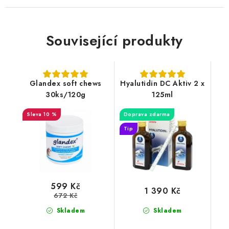
Související produkty
Glandex soft chews
Hyalutidin DC Aktiv 2 x
30ks/120g
125ml
10 %
Doprava zdarma
Tip
599 Kč
1 390 Kč
672 Kč
Skladem
Skladem