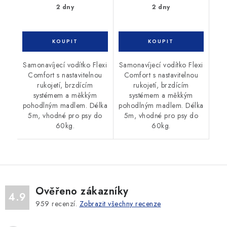
2 dny
2 dny
Samonavíjecí vodítko Flexi
Samonavíjecí vodítko Flexi
Comfort s nastavitelnou
Comfort s nastavitelnou
rukojetí, brzdícím
rukojetí, brzdícím
systémem a měkkým
systémem a měkkým
pohodlným madlem. Délka
pohodlným madlem. Délka
5m, vhodné pro psy do
5m, vhodné pro psy do
60kg.
60kg.
Ověřeno zákazníky
4.9
959
recenzí.
Zobrazit všechny recenze