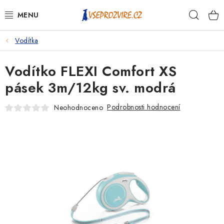
Přejít
Hleda
na
obsah
Vodítka
PSI
Vodítko FLEXI Comfort XS
KOČKY
pásek 3m/12kg sv. modrá
KONĚ
Podrobnosti hodnocení
Neohodnoceno
ANTIPARAZITIKA
PRO CHOVATELE
NA NEMOCI
KRÁLÍCI/HLODAVCI/PTÁCI