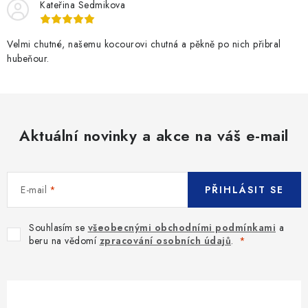
Kateřina Sedmikova
Velmi chutné, našemu kocourovi chutná a pěkně po nich přibral
hubeňour.
Aktuální novinky a akce na váš e-mail
E-mail
PŘIHLÁSIT SE
Souhlasím se
všeobecnými obchodními podmínkami
a
beru na vědomí
zpracování osobních údajů
.