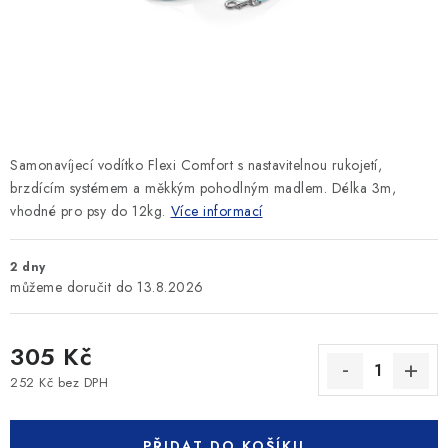
SLEVY
ZNAČKY
Ceník dopravy
Kontakty
Obchodní podmínky
Podmínky ochrany osobních údajů
Samonavíjecí vodítko Flexi Comfort s nastavitelnou rukojetí,
brzdícím systémem a měkkým pohodlným madlem. Délka 3m,
vhodné pro psy do 12kg.
Více informací
2 dny
13.8.2026
305 Kč
252 Kč bez DPH
Měrná cena:
PŘIDAT DO KOŠÍKU