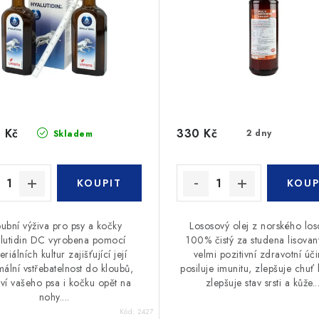
 Kč
330 Kč
2 dny
Skladem
oubní výživa pro psy a kočky
Lososový olej z norského los
lutidin DC vyrobena pomocí
100% čistý za studena lisova
eriálních kultur zajišťující její
velmi pozitivní zdravotní úči
ální vstřebatelnost do kloubů,
posiluje imunitu, zlepšuje chuť k
aví vašeho psa i kočku opět na
zlepšuje stav srsti a kůže...
nohy....
Kód:
2427