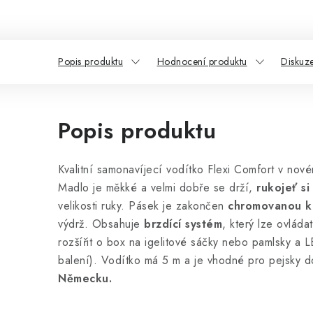
Popis produktu
Hodnocení produktu
Diskuz
Popis produktu
Kvalitní samonavíjecí vodítko Flexi Comfort v nov
Madlo je měkké a velmi dobře se drží,
rukojeť si
velikosti ruky. Pásek je zakončen
chromovanou k
výdrž. Obsahuje
brzdící systém
, který lze ovlád
rozšířit o box na igelitové sáčky nebo pamlsky a L
balení). Vodítko má 5 m a je vhodné pro pejsky 
Německu.