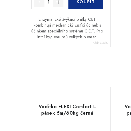
Enzymatické žvýkací plátky CET
kombinují mechanický čistící účinek s
účinkem speciálního systému C.E.T. Pro
ústní hygienu psů velkých plemen.
Kód:
47518
Vodítko FLEXI Comfort L
Vo
pásek 5m/60kg černá
p