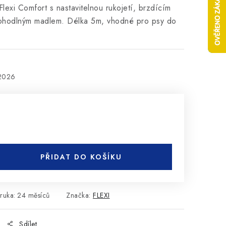
lexi Comfort s nastavitelnou rukojetí, brzdícím
hodlným madlem. Délka 5m, vhodné pro psy do
.2026
PŘIDAT DO KOŠÍKU
ruka
:
24 měsíců
Značka:
FLEXI
Sdílet