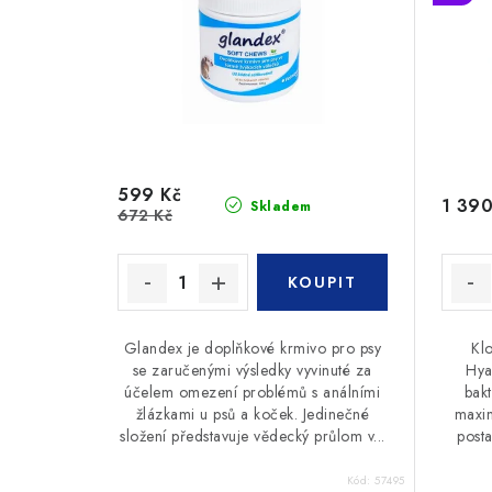
599 Kč
1 390
Skladem
672 Kč
Glandex je doplňkové krmivo pro psy
Kl
se zaručenými výsledky vyvinuté za
Hya
účelem omezení problémů s análními
bakt
žlázkami u psů a koček. Jedinečné
maxim
složení představuje vědecký průlom v...
post
Kód:
57495