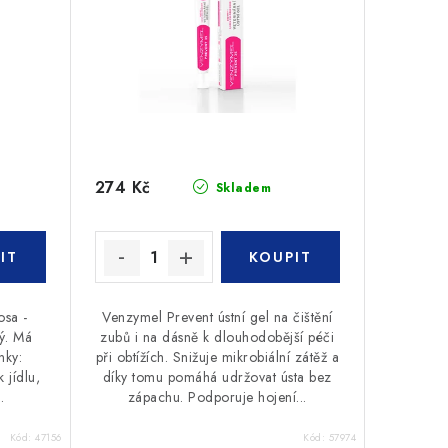
274 Kč
Skladem
osa -
Venzymel Prevent ústní gel na čištění
ný. Má
zubů i na dásně k dlouhodobější péči
nky:
při obtížích. Snižuje mikrobiální zátěž a
 jídlu,
díky tomu pomáhá udržovat ústa bez
.
zápachu. Podporuje hojení...
Kód:
47156
Kód:
57974