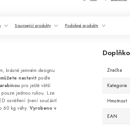
e
Související produkty
Podobné produkty
Doplňko
Značka
ém, krásně jemném designu.
 můžete nastavit
podle
arabinou
pro ještě větší
Kategorie
at pouze jednou rukou. Lze
ED osvětlení (není součástí
Hmotnost
do 60 kg váhy.
Vyrobeno v
EAN