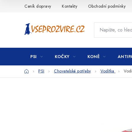
Přejít
Ceník dopravy
Kontakty
Obchodní podmínky
na
obsah
PSI
KOČKY
KONĚ
ANTIP
Domů
PSI
Chovatelské potřeby
Vodítka
Vodí