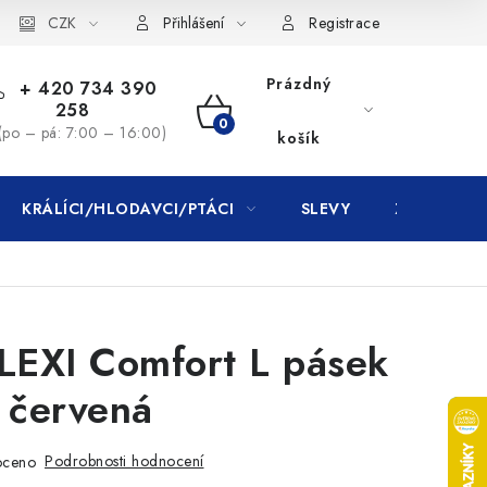
CZK
Přihlášení
Registrace
Prázdný
+ 420 734 390
258
NÁKUPNÍ
(po – pá: 7:00 – 16:00)
košík
KOŠÍK
KRÁLÍCI/HLODAVCI/PTÁCI
SLEVY
ZNAČKY
LEXI Comfort L pásek
červená
Podrobnosti hodnocení
oceno