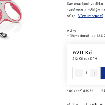
Samonavíjecí vodítko F
systémem a měkkým po
60kg.
Více informací
2 dny
12.8
620 Kč
512 Kč bez DPH
Měrná cena:
Kód zboží:
58086
Zá
Tisk
Zeptat se