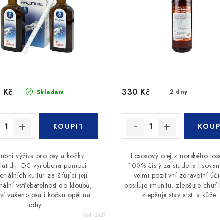
 Kč
330 Kč
2 dny
Skladem
oubní výživa pro psy a kočky
Lososový olej z norského los
lutidin DC vyrobena pomocí
100% čistý za studena lisova
eriálních kultur zajišťující její
velmi pozitivní zdravotní úči
ální vstřebatelnost do kloubů,
posiluje imunitu, zlepšuje chuť k
aví vašeho psa i kočku opět na
zlepšuje stav srsti a kůže...
nohy....
Kód:
2427