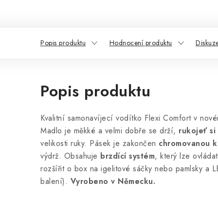
Popis produktu
Hodnocení produktu
Diskuz
Popis produktu
Kvalitní samonavíjecí vodítko Flexi Comfort v nov
Madlo je měkké a velmi dobře se drží,
rukojeť si
velikosti ruky. Pásek je zakončen
chromovanou k
výdrž. Obsahuje
brzdící systém
, který lze ovlád
rozšířit o box na igelitové sáčky nebo pamlsky a L
balení).
Vyrobeno v Německu.