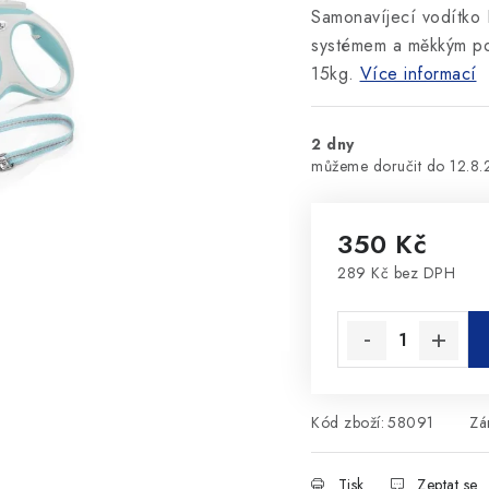
Samonavíjecí vodítko F
systémem a měkkým po
15kg.
Více informací
2 dny
12.8
350 Kč
289 Kč bez DPH
Měrná cena:
Kód zboží:
58091
Zá
Tisk
Zeptat se