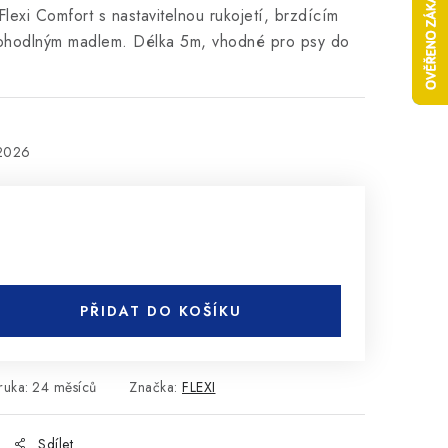
lexi Comfort s nastavitelnou rukojetí, brzdícím
hodlným madlem. Délka 5m, vhodné pro psy do
.2026
PŘIDAT DO KOŠÍKU
ruka
:
24 měsíců
Značka:
FLEXI
Sdílet