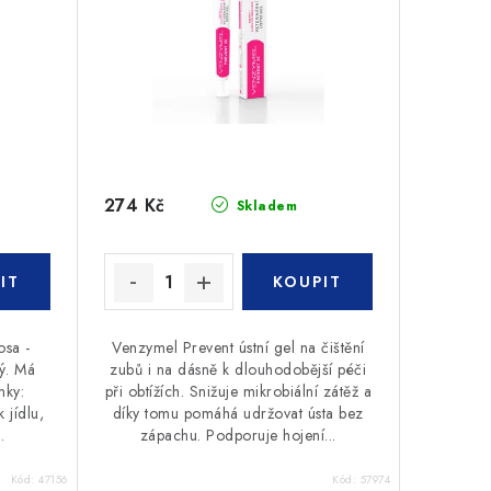
274 Kč
Skladem
osa -
Venzymel Prevent ústní gel na čištění
ný. Má
zubů i na dásně k dlouhodobější péči
nky:
při obtížích. Snižuje mikrobiální zátěž a
 jídlu,
díky tomu pomáhá udržovat ústa bez
.
zápachu. Podporuje hojení...
Kód:
47156
Kód:
57974