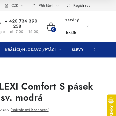
CZK
Přihlášení
Registrace
Prázdný
+ 420 734 390
258
NÁKUPNÍ
(po – pá: 7:00 – 16:00)
košík
KOŠÍK
KRÁLÍCI/HLODAVCI/PTÁCI
SLEVY
ZNAČKY
LEXI Comfort S pásek
sv. modrá
Podrobnosti hodnocení
oceno