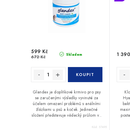
599 Kč
1 390
Skladem
672 Kč
Glandex je doplňkové krmivo pro psy
Kl
se zaručenými výsledky vyvinuté za
Hya
účelem omezení problémů s análními
bakt
žlázkami u psů a koček. Jedinečné
maxim
složení představuje vědecký průlom v...
post
Kód:
57495