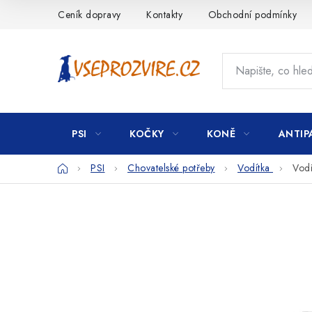
Přejít
Ceník dopravy
Kontakty
Obchodní podmínky
na
obsah
PSI
KOČKY
KONĚ
ANTIP
Domů
PSI
Chovatelské potřeby
Vodítka
Vodí