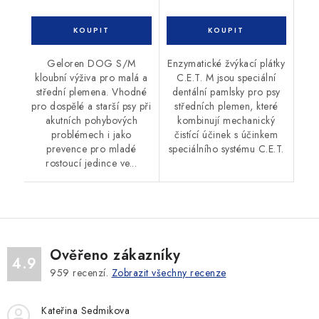
Geloren DOG S/M
Enzymatické žvýkací plátky
kloubní výživa pro malá a
C.E.T. M jsou speciální
střední plemena. Vhodné
dentální pamlsky pro psy
pro dospělé a starší psy při
středních plemen, které
akutních pohybových
kombinují mechanický
problémech i jako
čistící účinek s účinkem
prevence pro mladé
speciálního systému C.E.T.
rostoucí jedince ve...
Ověřeno zákazníky
4.9
959
recenzí.
Zobrazit všechny recenze
Kateřina Sedmikova