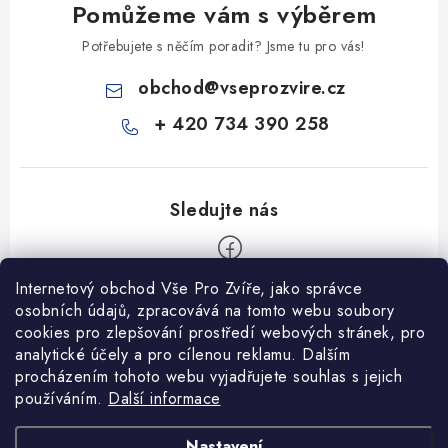
Pomůžeme vám s výběrem
Potřebujete s něčím poradit? Jsme tu pro vás!
obchod
@
vseprozvire.cz
+ 420 734 390 258
Internetový obchod Vše Pro Zvíře, jako správce
Z
osobních údajů, zpracovává na tomto webu soubory
á
cookies pro zlepšování prostředí webových stránek, pro
Informace pro Vás
analytické účely a pro cílenou reklamu. Dalším
p
procházením tohoto webu vyjadřujete souhlas s jejich
a
Ceník dopravy
používáním.
Další informace
t
Kontakty
í
Obchodní podmínky
Heuréka recenze
VseProZvire.cz 2011-2024
Nastavení