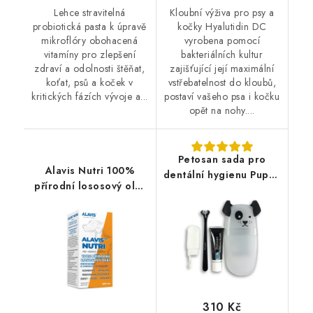
Lehce stravitelná
Kloubní výživa pro psy a
probiotická pasta k úpravě
kočky Hyalutidin DC
mikroflóry obohacená
vyrobena pomocí
vitamíny pro zlepšení
bakteriálních kultur
zdraví a odolnosti štěňat,
zajišťující její maximální
koťat, psů a koček v
vstřebatelnost do kloubů,
kritických fázích vývoje a...
postaví vašeho psa i kočku
opět na nohy....
Petosan sada pro
Alavis Nutri 100%
dentální hygienu Puppy
přírodní lososový olej
pack
200 ml
310 Kč