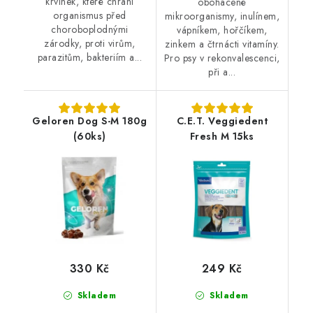
krvinek, které chrání
obohacené
organismus před
mikroorganismy, inulínem,
choroboplodnými
vápníkem, hořčíkem,
zárodky, proti virům,
zinkem a čtrnácti vitamíny.
parazitům, bakteriím a...
Pro psy v rekonvalescenci,
při a...
Geloren Dog S-M 180g
C.E.T. Veggiedent
(60ks)
Fresh M 15ks
330 Kč
249 Kč
Skladem
Skladem