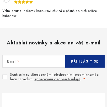
Velmi chutné, našemu kocourovi chutná a pěkně po nich přibral
hubeňour.
Aktuální novinky a akce na váš e-mail
E-mail
PŘIHLÁSIT SE
Souhlasím se
všeobecnými obchodními podmínkami
a
beru na vědomí
zpracování osobních údajů
.