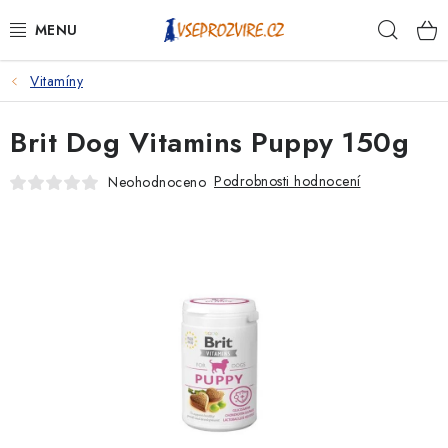
Přejít
Hleda
na
obsah
Vitamíny
PSI
Brit Dog Vitamins Puppy 150g
KOČKY
Podrobnosti hodnocení
Neohodnoceno
KONĚ
ANTIPARAZITIKA
PRO CHOVATELE
NA NEMOCI
KRÁLÍCI/HLODAVCI/PTÁCI