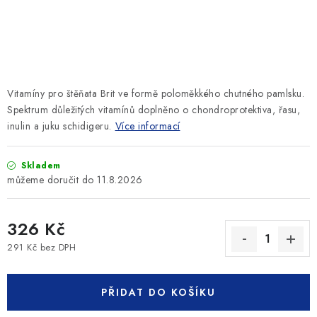
SLEVY
ZNAČKY
Ceník dopravy
Kontakty
Obchodní podmínky
Vitamíny pro štěňata Brit ve formě poloměkkého chutného pamlsku.
Podmínky ochrany osobních údajů
Spektrum důležitých vitamínů doplněno o chondroprotektiva, řasu,
inulin a juku schidigeru.
Více informací
Skladem
11.8.2026
326 Kč
291 Kč bez DPH
Měrná cena:
PŘIDAT DO KOŠÍKU