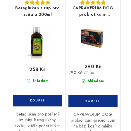
Betaglukan sirup pro
CAPRAVERUM DOG
zvířata 200ml
probiotikum-
prebiotikum 30tbl
290 Kč
258 Kč
Měrná
290 Kč / 1 ks
cena:
Skladem
Skladem
Betaglukan pro posílení
CAPRAVERUM DOG
imunity. Betaglukany
probioticum-prebioticum
zvyšují v těle počet bílých
na bázi kozího mléka