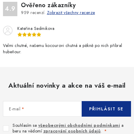
Ověřeno zákazníky
4.9
959
recenzí.
Zobrazit všechny recenze
Kateřina Sedmikova
Velmi chutné, našemu kocourovi chutná a pěkně po nich přibral
hubeňour.
Aktuální novinky a akce na váš e-mail
E-mail
PŘIHLÁSIT SE
Souhlasím se
všeobecnými obchodními podmínkami
a
beru na vědomí
zpracování osobních údajů
.