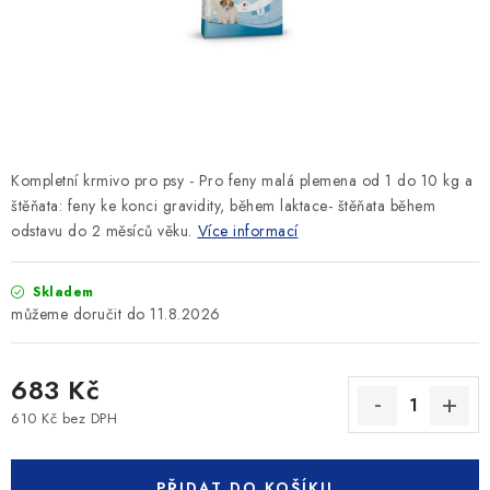
SLEVY
ZNAČKY
Ceník dopravy
Kontakty
Obchodní podmínky
Podmínky ochrany osobních údajů
Kompletní krmivo pro psy - Pro feny malá plemena od 1 do 10 kg a
štěňata: feny ke konci gravidity, během laktace- štěňata během
odstavu do 2 měsíců věku.
Více informací
Skladem
11.8.2026
683 Kč
610 Kč bez DPH
Měrná cena:
PŘIDAT DO KOŠÍKU