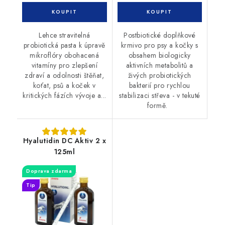
Lehce stravitelná
Postbiotické doplňkové
probiotická pasta k úpravě
krmivo pro psy a kočky s
mikroflóry obohacená
obsahem biologicky
vitamíny pro zlepšení
aktivních metabolitů a
zdraví a odolnosti štěňat,
živých probiotických
koťat, psů a koček v
bakterií pro rychlou
kritických fázích vývoje a...
stabilizaci střeva - v tekuté
formě.
Hyalutidin DC Aktiv 2 x
125ml
Doprava zdarma
Tip