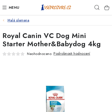
Přejít
Hleda
na
obsah
Malá plemena
PSI
Royal Canin VC Dog Mini
KOČKY
Starter Mother&Babydog 4kg
KONĚ
Podrobnosti hodnocení
Neohodnoceno
ANTIPARAZITIKA
PRO CHOVATELE
NA NEMOCI
KRÁLÍCI/HLODAVCI/PTÁCI