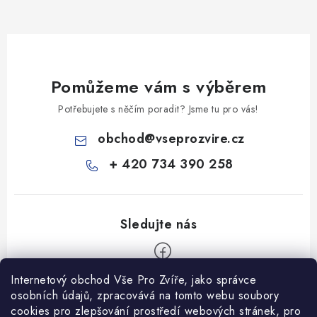
Pomůžeme vám s výběrem
Potřebujete s něčím poradit? Jsme tu pro vás!
obchod
@
vseprozvire.cz
+ 420 734 390 258
Internetový obchod Vše Pro Zvíře, jako správce
Z
osobních údajů, zpracovává na tomto webu soubory
á
cookies pro zlepšování prostředí webových stránek, pro