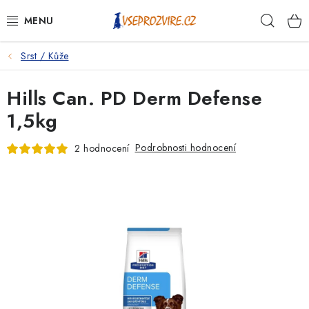
Přejít
Hleda
na
obsah
Srst / Kůže
PSI
Hills Can. PD Derm Defense
KOČKY
1,5kg
KONĚ
Podrobnosti hodnocení
2 hodnocení
ANTIPARAZITIKA
PRO CHOVATELE
NA NEMOCI
KRÁLÍCI/HLODAVCI/PTÁCI