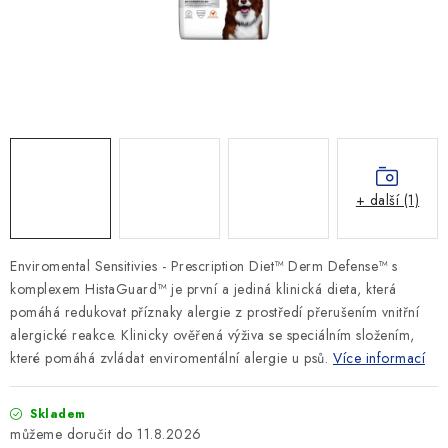
SLEVY
ZNAČKY
Ceník dopravy
Kontakty
Obchodní podmínky
Podmínky ochrany osobních údajů
+ další (1)
Enviromental Sensitivies - Prescription Diet™ Derm Defense™ s
komplexem HistaGuard™ je první a jediná klinická dieta, která
pomáhá redukovat příznaky alergie z prostředí přerušením vnitřní
alergické reakce. Klinicky ověřená výživa se speciálním složením,
které pomáhá zvládat enviromentální alergie u psů.
Více informací
Skladem
11.8.2026