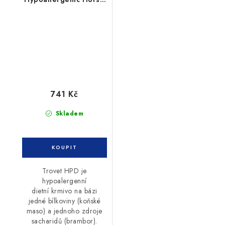
3kg pes
741 Kč
Skladem
Trovet HPD je
hypoalergenní
dietní krmivo na bázi
jedné bílkoviny (koňské
maso) a jednoho zdroje
sacharidů (brambor).