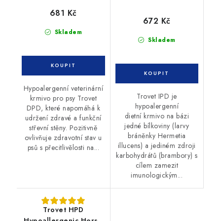
681 Kč
672 Kč
Skladem
Skladem
Hypoalergenní veterinární
Trovet IPD je
krmivo pro psy Trovet
hypoalergenní
DPD, které napomáhá k
dietní krmivo na bázi
udržení zdravé a funkční
jedné bílkoviny (larvy
střevní stěny. Pozitivně
bráněnky Hermetia
ovlivňuje zdravotní stav u
illucens) a jediném zdroji
psů s přecitlivělosti na...
karbohydrátů (brambory) s
cílem zamezit
imunologickým...
Trovet HPD
Hypoallergenic Horse