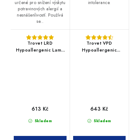
určené pro snížení výskytu
intolerance.
potravinových alergií a
nesnášenlivostí. Používá
se...
Trovet LRD
Trovet VPD
Hypoallergenic Lamb
Hypoallergenic
3kg pes
Venison 3kg pes
613 Kč
643 Kč
Skladem
Skladem