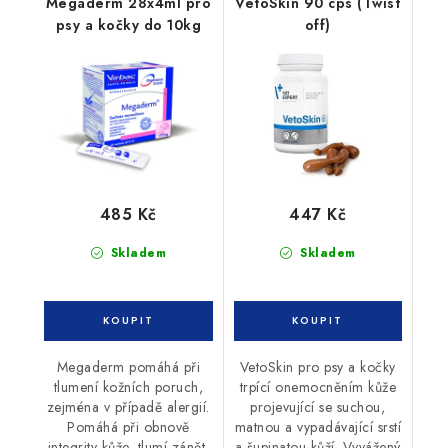
Megaderm 28x4ml pro
VetoSkin 90 cps (Twist
psy a kočky do 10kg
off)
485 Kč
447 Kč
Skladem
Skladem
Megaderm pomáhá při
VetoSkin pro psy a kočky
tlumení kožních poruch,
trpící onemocněním kůže
zejména v případě alergií.
projevující se suchou,
Pomáhá při obnově
matnou a vypadávající srstí
integrity kůže, tlumí zánět.
a šupinatou kůží. Vyvážený