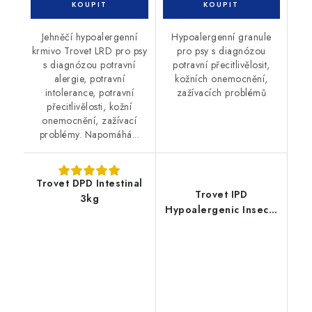
Jehněčí hypoalergenní
Hypoalergenní granule
krmivo Trovet LRD pro psy
pro psy s diagnózou
s diagnózou potravní
potravní přecitlivělosit,
alergie, potravní
kožních onemocnění,
intolerance, potravní
zažívacích problémů
přecitlivělosti, kožní
onemocnění, zažívací
problémy. Napomáhá...
Trovet DPD Intestinal
Trovet IPD
3kg
Hypoalergenic Insects
3 kg pes