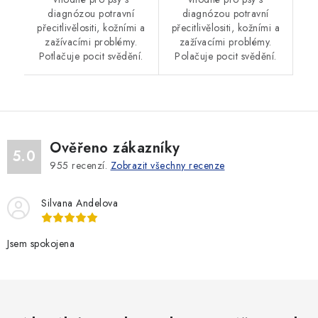
diagnózou potravní
diagnózou potravní
přecitlivělositi, kožními a
přecitlivělositi, kožními a
zažívacími problémy.
zažívacími problémy.
Potlačuje pocit svědění.
Polačuje pocit svědění.
Ověřeno zákazníky
5.0
955
recenzí.
Zobrazit všechny recenze
Silvana Andelova
Jsem spokojena