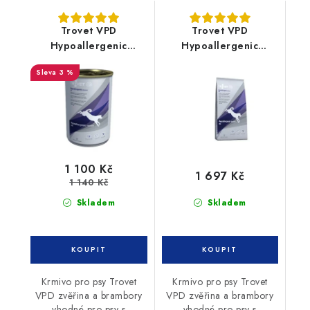
Trovet VPD
Trovet VPD
Hypoallergenic
Hypoallergenic
Venison 12x400g
Venison 10kg
3 %
konzerva pes
1 100 Kč
1 697 Kč
1 140 Kč
Skladem
Skladem
Krmivo pro psy Trovet
Krmivo pro psy Trovet
VPD zvěřina a brambory
VPD zvěřina a brambory
vhodné pro psy s
vhodné pro psy s