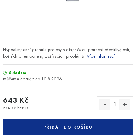
SLEVY
ZNAČKY
Ceník dopravy
Kontakty
Obchodní podmínky
Podmínky ochrany osobních údajů
Hypoalergenní granule pro psy s diagnózou potravní přecitlivělosit,
kožních onemocnění, zažívacích problémů
Více informací
Skladem
10.8.2026
643 Kč
574 Kč bez DPH
Měrná cena:
PŘIDAT DO KOŠÍKU