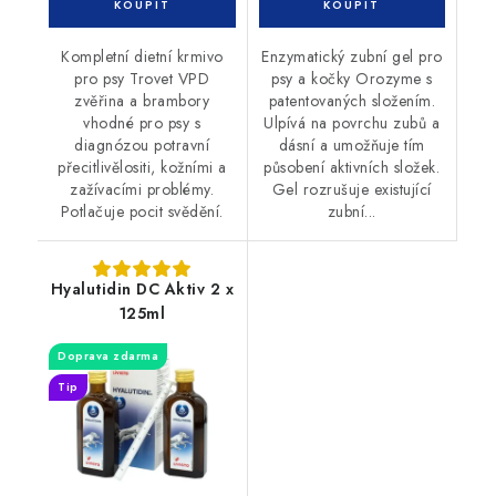
Kompletní dietní krmivo
Enzymatický zubní gel pro
pro psy Trovet VPD
psy a kočky Orozyme s
zvěřina a brambory
patentovaných složením.
vhodné pro psy s
Ulpívá na povrchu zubů a
diagnózou potravní
dásní a umožňuje tím
přecitlivělositi, kožními a
působení aktivních složek.
zažívacími problémy.
Gel rozrušuje existující
Potlačuje pocit svědění.
zubní...
Hyalutidin DC Aktiv 2 x
125ml
Doprava zdarma
Tip