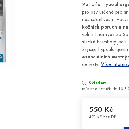
Vet Life Hypoallerge
pro psy určené pro
sn
nesnášenlivostí. Použ
kožních poruch a nad
volně žijící ryby ze S
sladké brambory jsou 
zvyšuje hypoalergenní 
esenciálních mastnýc
deriváty.
Více informa
Skladem
10.8
550 Kč
491 Kč bez DPH
Měrná cena: