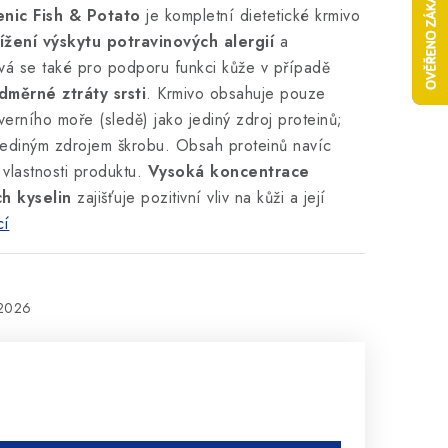
nic Fish
&
Potato
je kompletní dietetické krmivo
ížení výskytu potravinových alergií
a
ívá se také pro podporu funkci kůže v případě
měrné ztráty srsti
.
Krmivo obsahuje pouze
everního moře (sledě) jako jediný zdroj proteinů;
jediným zdrojem škrobu. Obsah proteinů navíc
vlastnosti produktu.
Vysoká koncentrace
h kyselin
zajišťuje pozitivní vliv na kůži a její
cí
.2026