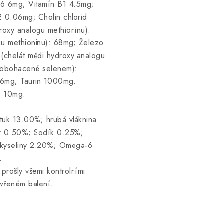
B6 6mg; Vitamín B1 4.5mg;
2 0.06mg; Cholin chlorid
roxy analogu methioninu):
u methioninu): 68mg; Železo
 (chelát mědi hydroxy analogu
y obohacené selenem):
56mg; Taurin 1000mg.
jů 10mg.
tuk 13.00%; hrubá vláknina
r 0.50%; Sodík 0.25%;
 kyseliny 2.20%; Omega-6
.
 prošly všemi kontrolními
avřeném balení.