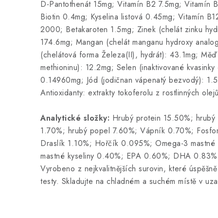
D-Pantothenát 15mg; Vitamín B2 7.5mg; Vitamín 
Biotin 0.4mg; Kyselina listová 0.45mg; Vitamín B1
2000; Betakaroten 1.5mg; Zinek (chelát zinku hyd
174.6mg; Mangan (chelát manganu hydroxy analog
(chelátová forma Železa(II), hydrát): 43.1mg; Měď
methioninu): 12.2mg; Selen (inaktivované kvasink
0.14960mg; Jód (jodičnan vápenatý bezvodý): 1.
Antioxidanty: extrakty tokoferolu z rostlinných ole
Analytické složky:
Hrubý protein 15.50%; hrubý 
1.70%; hrubý popel 7.60%; Vápník 0.70%; Fosfo
Draslík 1.10%; Hořčík 0.095%; Omega-3 mastné
mastné kyseliny 0.40%; EPA 0.60%; DHA 0.83%
Vyrobeno z nejkvalitnějších surovin, které úspěšně
testy. Skladujte na chladném a suchém místě v uz