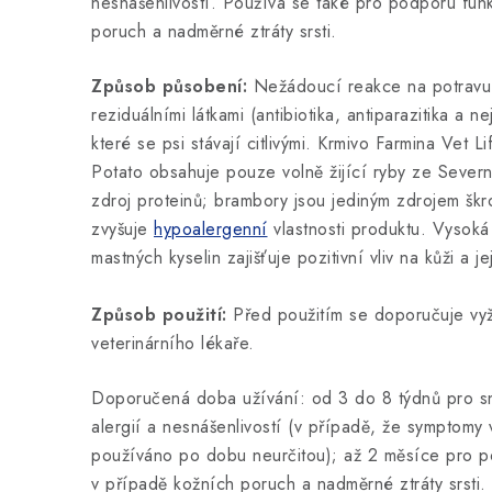
nesnášenlivostí. Používá se také pro podporu fun
poruch a nadměrné ztráty srsti.
Způsob působení:
Nežádoucí reakce na potravu
reziduálními látkami (antibiotika, antiparazitika a ne
které se psi stávají citlivými. Krmivo Farmina Vet 
Potato obsahuje pouze volně žijící ryby ze Severn
zdroj proteinů; brambory jsou jediným zdrojem šk
zvyšuje
hypoalergenní
vlastnosti produktu. Vysoká
mastných kyselin zajišťuje pozitivní vliv na kůži a jej
Způsob použití:
Před použitím se doporučuje vyž
veterinárního lékaře.
Doporučená doba užívání: od 3 do 8 týdnů pro sn
alergií a nesnášenlivostí (v případě, že symptomy 
používáno po dobu neurčitou); až 2 měsíce pro 
v případě kožních poruch a nadměrné ztráty srsti.