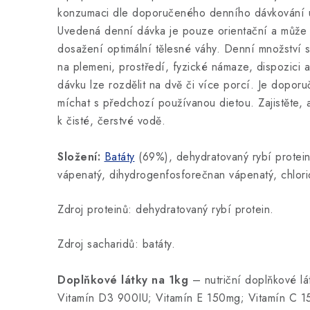
konzumaci dle doporučeného denního dávkování 
Uvedená denní dávka je pouze orientační a může s
dosažení optimální tělesné váhy. Denní množství s
na plemeni, prostředí, fyzické námaze, dispozici 
dávku lze rozdělit na dvě či více porcí. Je dopor
míchat s předchozí používanou dietou. Zajistěte, 
k čisté, čerstvé vodě.
Složení:
Batáty
(69%), dehydratovaný rybí protein (
vápenatý, dihydrogenfosforečnan vápenatý, chlori
Zdroj proteinů: dehydratovaný rybí protein.
Zdroj sacharidů: batáty.
Doplňkové látky na 1kg
– nutriční doplňkové l
Vitamín D3 900IU; Vitamín E 150mg; Vitamín C 1