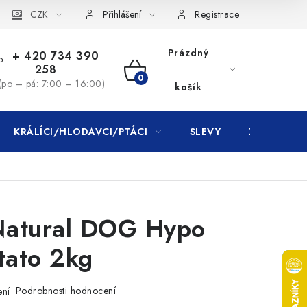
CZK
Přihlášení
Registrace
Prázdný
+ 420 734 390
258
NÁKUPNÍ
(po – pá: 7:00 – 16:00)
košík
KOŠÍK
KRÁLÍCI/HLODAVCI/PTÁCI
SLEVY
ZNAČKY
 Natural DOG Hypo
tato 2kg
Podrobnosti hodnocení
ení