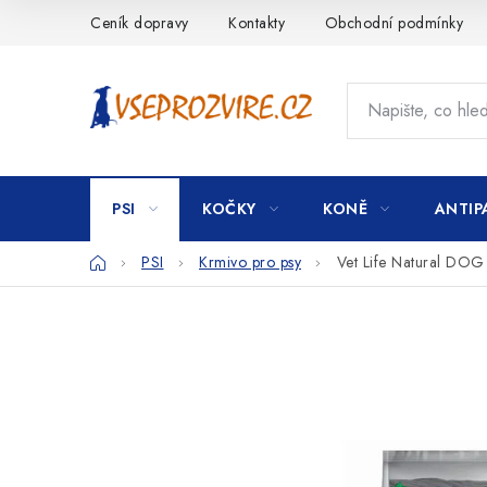
Přejít
Ceník dopravy
Kontakty
Obchodní podmínky
na
obsah
PSI
KOČKY
KONĚ
ANTIP
Domů
PSI
Krmivo pro psy
Vet Life Natural DOG