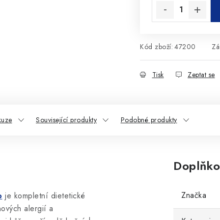
Kód zboží:
47200
Zá
Tisk
Zeptat se
kuze
Související produkty
Podobné produkty
Doplňko
Značka
o
je kompletní dietetické
ových alergií a