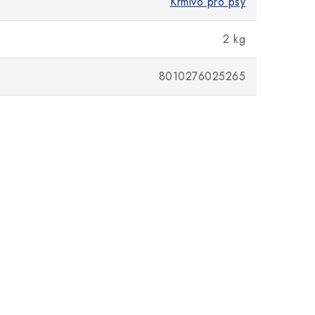
Krmivo pro psy
2 kg
8010276025265