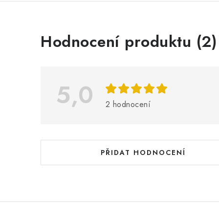
V
Hodnocení produktu (2)
ý
p
i
5,0
s
2 hodnocení
h
o
d
PŘIDAT HODNOCENÍ
n
o
c
e