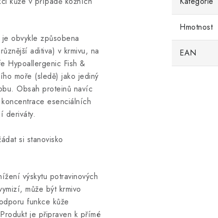
kci kůže v případě kožních
Kategorie
Hmotnost
 je obvykle způsobena
jrůznější aditiva) v krmivu, na
EAN
Life Hypoallergenic Fish &
ího moře (sledě) jako jediný
robu. Obsah proteinů navíc
 koncentrace esenciálních
í deriváty.
ádat si stanovisko
ížení výskytu potravinových
vymizí, může být krmivo
podporu funkce kůže
 Produkt je připraven k přímé