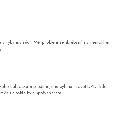
e a ryby má rád . Měl problém se škrábáním a nemohl ani
.
eho buldocka a predtim jsme byli na Trovet DPD, kde
změnu a tohle byla správná trefa.