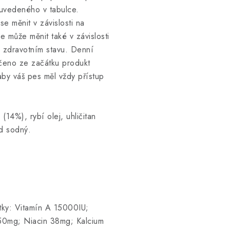
uvedeného v tabulce.
e měnit v závislosti na
e může měnit také v závislosti
a zdravotním stavu. Denní
učeno ze začátku produkt
aby váš pes měl vždy přístup
14%), rybí olej, uhličitan
d sodný.
átky: Vitamín A 15000IU;
50mg; Niacin 38mg; Kalcium