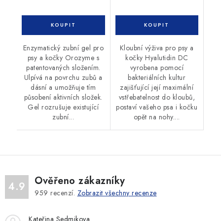
Enzymatický zubní gel pro
Kloubní výživa pro psy a
psy a kočky Orozyme s
kočky Hyalutidin DC
patentovaných složením.
vyrobena pomocí
Ulpívá na povrchu zubů a
bakteriálních kultur
dásní a umožňuje tím
zajišťující její maximální
působení aktivních složek.
vstřebatelnost do kloubů,
Gel rozrušuje existující
postaví vašeho psa i kočku
zubní...
opět na nohy....
Ověřeno zákazníky
4.9
959
recenzí.
Zobrazit všechny recenze
Kateřina Sedmikova