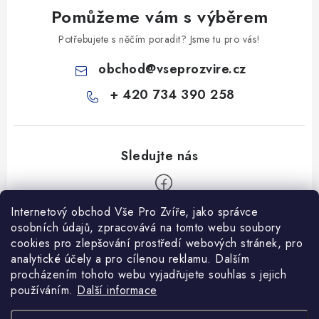
Pomůžeme vám s výběrem
Potřebujete s něčím poradit? Jsme tu pro vás!
obchod
@
vseprozvire.cz
+ 420 734 390 258
Internetový obchod Vše Pro Zvíře, jako správce
Z
osobních údajů, zpracovává na tomto webu soubory
á
cookies pro zlepšování prostředí webových stránek, pro
Informace pro Vás
p
analytické účely a pro cílenou reklamu. Dalším
procházením tohoto webu vyjadřujete souhlas s jejich
a
Ceník dopravy
používáním.
Další informace
t
Kontakty