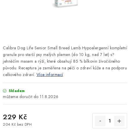
SLEVY
ZNAČKY
Ceník dopravy
Kontakty
Obchodní podmínky
Podmínky ochrany osobních údajů
Calibra Dog Life Senior Small Breed Lamb Hypoalergenní kompletní
granule pro starší psy malých plemen (do 10 kg, nad 7 let) s?
jehněčím masem a rýží, které obsahují 85 % bílkovin živočišného
původu. Receptura je zaměřena na péči o zdraví kůže a na podporu
celkového zdraví.
Více informací
Skladem
11.8.2026
229 Kč
204 Kč bez DPH
Měrná cena: