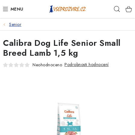
Přejít
Hleda
na
obsah
Senior
PSI
Calibra Dog Life Senior Small
KOČKY
Breed Lamb 1,5 kg
KONĚ
Podrobnosti hodnocení
Neohodnoceno
ANTIPARAZITIKA
PRO CHOVATELE
NA NEMOCI
KRÁLÍCI/HLODAVCI/PTÁCI