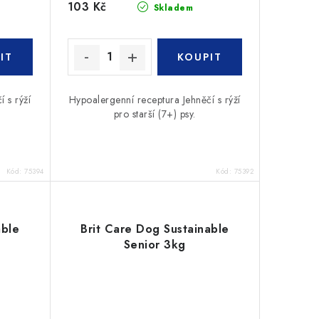
103 Kč
Skladem
 s rýží
Hypoalergenní receptura Jehněčí s rýží
pro starší (7+) psy.
Kód:
75394
Kód:
75392
able
Brit Care Dog Sustainable
Senior 3kg