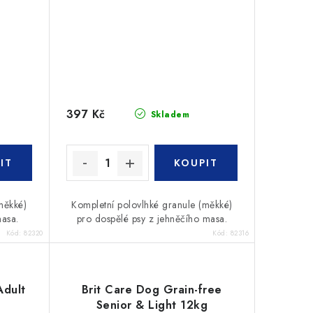
397 Kč
Skladem
měkké)
Kompletní polovlhké granule (měkké)
masa.
pro dospělé psy z jehněčího masa.
Kód:
82320
Kód:
82316
dult
Brit Care Dog Grain-free
Senior & Light 12kg