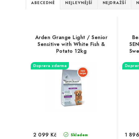
Ř
ABECEDNĚ
NEJLEVNĚJŠÍ
NEJDRAŽŠÍ
N
a
V
z
ý
e
Arden Grange Light / Senior
Be
p
Sensitive with White Fish &
SEN
n
Potato 12kg
Swe
i
í
s
Doprava zdarma
Doprav
p
p
r
r
o
o
d
d
u
u
k
2 099 Kč
1 896
Skladem