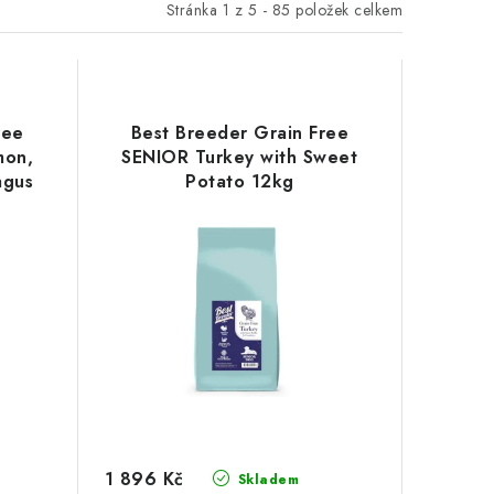
Stránka
1
z
5
-
85
položek celkem
ree
Best Breeder Grain Free
mon,
SENIOR Turkey with Sweet
agus
Potato 12kg
1 896 Kč
Skladem