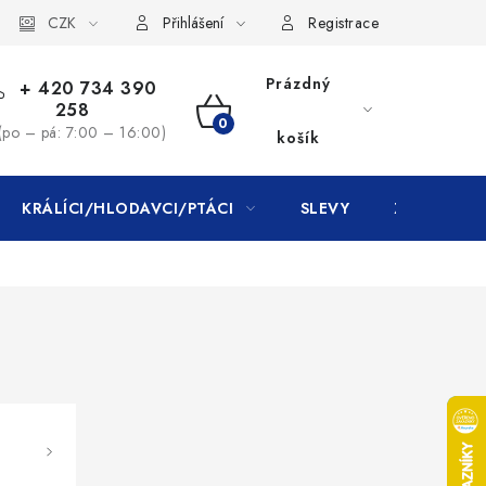
CZK
Přihlášení
Registrace
Prázdný
+ 420 734 390
258
NÁKUPNÍ
(po – pá: 7:00 – 16:00)
košík
KOŠÍK
KRÁLÍCI/HLODAVCI/PTÁCI
SLEVY
ZNAČKY