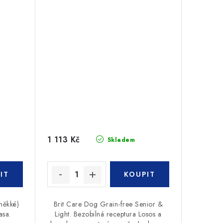
1 113 Kč
Skladem
měkké)
Brit Care Dog Grain-free Senior &
asa.
Light. Bezobilná receptura Losos a