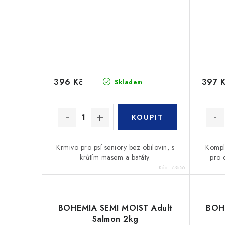
396 Kč
397 
Skladem
Krmivo pro psí seniory bez obilovin, s
Kompl
krůtím masem a batáty.
pro 
Kód:
73656
BOHEMIA SEMI MOIST Adult
BOH
Salmon 2kg