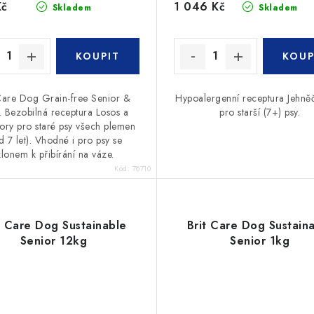
Kč
1 046 Kč
Skladem
Skladem
Care Dog Grain-free Senior &
Hypoalergenní receptura Jehněčí
t. Bezobilná receptura Losos a
pro starší (7+) psy.
ry pro staré psy všech plemen
d 7 let). Vhodné i pro psy se
klonem k přibírání na váze.
Kód:
78710
t Care Dog Sustainable
Brit Care Dog Sustain
Senior 12kg
Senior 1kg