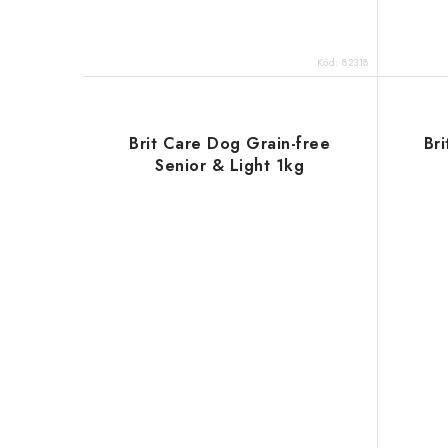
Kód:
82318
Brit Care Dog Grain-free
Br
Senior & Light 1kg