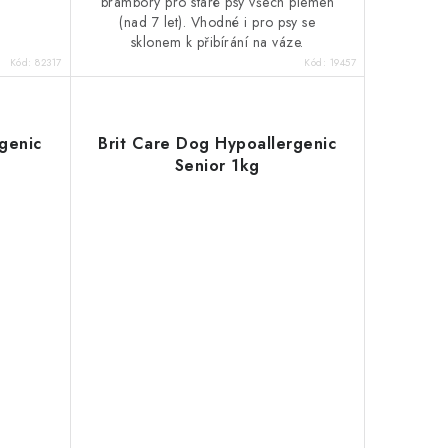
brambory pro staré psy všech plemen
(nad 7 let). Vhodné i pro psy se
sklonem k přibírání na váze.
Kód:
82317
Kód:
19457
genic
Brit Care Dog Hypoallergenic
Senior 1kg