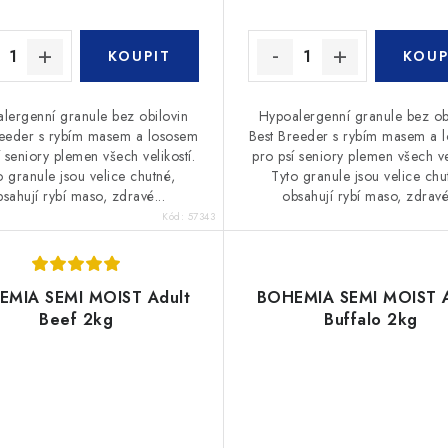
lergenní granule bez obilovin
Hypoalergenní granule bez ob
reeder s rybím masem a lososem
Best Breeder s rybím masem a 
í seniory plemen všech velikostí.
pro psí seniory plemen všech vel
o granule jsou velice chutné,
Tyto granule jsou velice chu
sahují rybí maso, zdravé...
obsahují rybí maso, zdravé.
Kód:
57343
EMIA SEMI MOIST Adult
BOHEMIA SEMI MOIST A
Beef 2kg
Buffalo 2kg