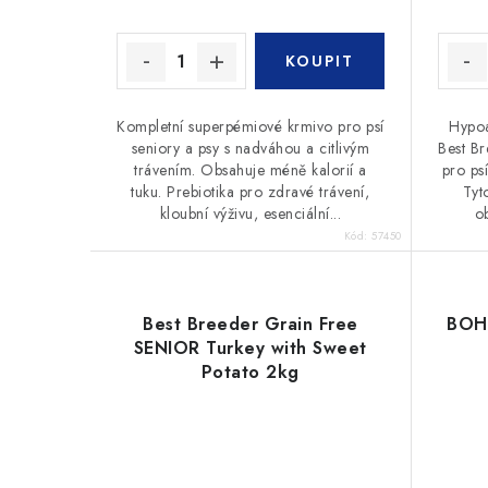
k
t
t
ů
ů
Kompletní superpémiové krmivo pro psí
Hypoa
seniory a psy s nadváhou a citlivým
Best B
trávením. Obsahuje méně kalorií a
pro ps
tuku. Prebiotika pro zdravé trávení,
Tyt
kloubní výživu, esenciální...
ob
Kód:
57450
Best Breeder Grain Free
BOH
SENIOR Turkey with Sweet
Potato 2kg