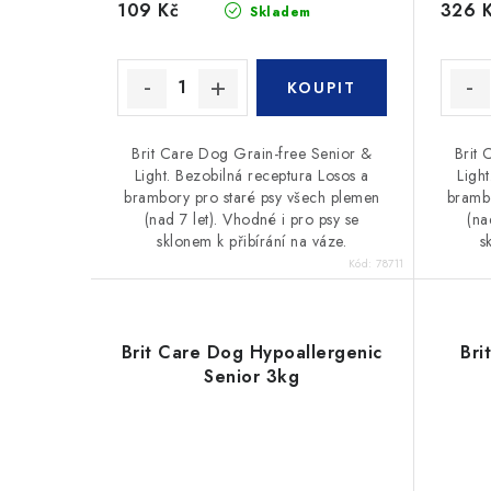
109 Kč
326 
Skladem
Brit Care Dog Grain-free Senior &
Brit 
Light. Bezobilná receptura Losos a
Ligh
brambory pro staré psy všech plemen
brambo
(nad 7 let). Vhodné i pro psy se
(na
sklonem k přibírání na váze.
s
Kód:
78711
Brit Care Dog Hypoallergenic
Bri
Senior 3kg