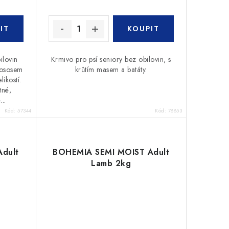
ilovin
Krmivo pro psí seniory bez obilovin, s
lososem
krůtím masem a batáty.
ikostí.
tné,
..
Kód:
57344
Kód:
78853
dult
BOHEMIA SEMI MOIST Adult
Lamb 2kg