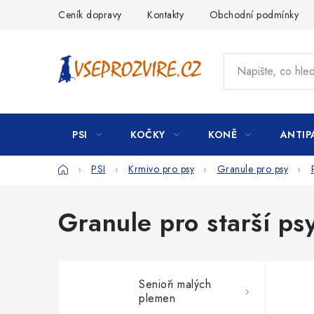
Přejít
Ceník dopravy
Kontakty
Obchodní podmínky
na
obsah
PSI
KOČKY
KONĚ
ANTIP
Domů
PSI
Krmivo pro psy
Granule pro psy
Granule pro starší ps
Senioři malých
plemen