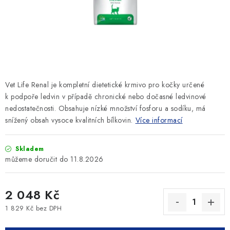
SLEVY
ZNAČKY
Ceník dopravy
Kontakty
Obchodní podmínky
Podmínky ochrany osobních údajů
Vet Life Renal
je kompletní dietetické krmivo pro kočky určené
k podpoře ledvin v případě chronické nebo dočasné ledvinové
nedostatečnosti. Obsahuje nízké množství fosforu a sodíku, má
snížený obsah vysoce kvalitních bílkovin.
Více informací
Skladem
11.8.2026
2 048 Kč
1 829 Kč bez DPH
Měrná cena: