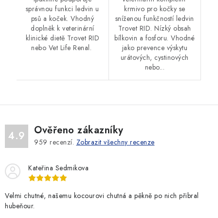
správnou funkci ledvin u
krmivo pro kočky se
psů a koček. Vhodný
sníženou funkčností ledvin
doplněk k veterinární
Trovet RID. Nízký obsah
klinické dietě Trovet RID
bílkovin a fosforu. Vhodné
nebo Vet Life Renal.
jako prevence výskytu
urátových, cystinových
nebo...
Ověřeno zákazníky
4.9
959
recenzí.
Zobrazit všechny recenze
Kateřina Sedmikova
Velmi chutné, našemu kocourovi chutná a pěkně po nich přibral
hubeňour.