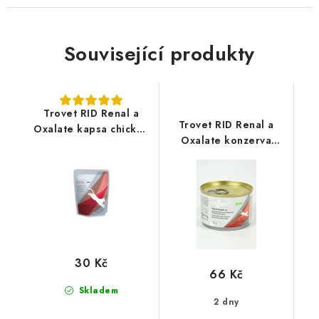
Související produkty
Trovet RID Renal a
Trovet RID Renal a
Oxalate kapsa chicken
Oxalate konzerva
85g kočka
kočka LAMB 200g
kočka
30 Kč
66 Kč
Skladem
2 dny