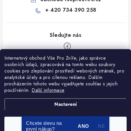
+ 420 734 390 258
Internetový obchod Vše Pro Zvíře, jako správce
Z
osobních údajů, zpracovává na tomto webu soubory
á
cookies pro zlepšování prostředí webových stránek, pro
Informace pro Vás
p
analytické účely a pro cílenou reklamu. Dalším
procházením tohoto webu vyjadřujete souhlas s jejich
a
Ceník dopravy
používáním.
Další informace
t
Kontakty
í
Obchodní podmínky
Heuréka recenze
VseProZvire.cz 2011-2024
Nastavení
VetPlus
Obchodní podmínky
Podmínky ochrany osobních údajů
Chcete slevu na
Souhlasím
Copyright 2026
Vše Pro Zvíře
. Všechna práva vyhrazena.
ANO
NE
první nákup?