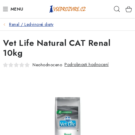
Přejít
Hleda
na
obsah
Renal / Ledvinové diety
PSI
Vet Life Natural CAT Renal
KOČKY
10kg
KONĚ
Podrobnosti hodnocení
Neohodnoceno
ANTIPARAZITIKA
PRO CHOVATELE
NA NEMOCI
KRÁLÍCI/HLODAVCI/PTÁCI