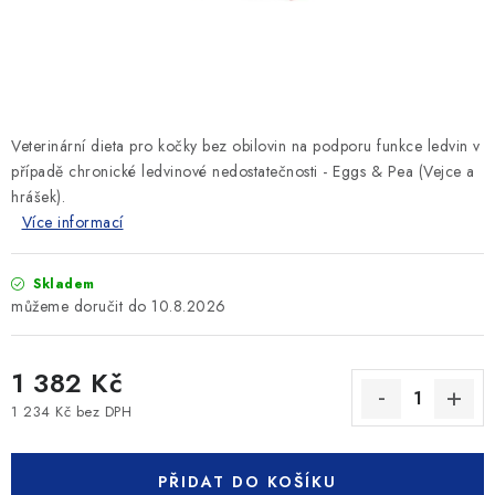
SLEVY
ZNAČKY
Ceník dopravy
Kontakty
Obchodní podmínky
Veterinární dieta pro kočky bez obilovin na podporu funkce ledvin v
Podmínky ochrany osobních údajů
případě chronické ledvinové nedostatečnosti - Eggs & Pea (Vejce a
hrášek).
Více informací
Skladem
10.8.2026
1 382 Kč
1 234 Kč bez DPH
Měrná cena:
PŘIDAT DO KOŠÍKU