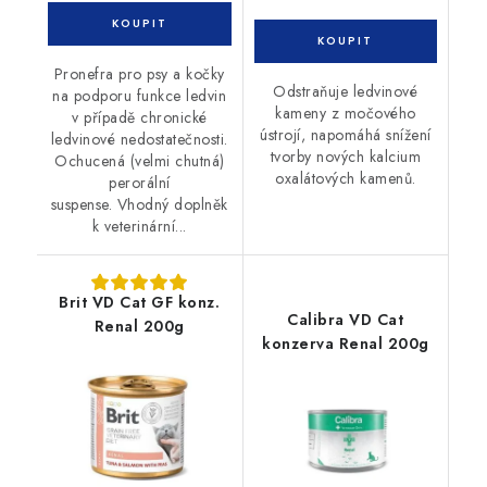
Pronefra pro psy a kočky
Odstraňuje ledvinové
na podporu funkce ledvin
kameny z močového
v případě chronické
ústrojí, napomáhá snížení
ledvinové nedostatečnosti.
tvorby nových kalcium
Ochucená (velmi chutná)
oxalátových kamenů.
perorální
suspense. Vhodný doplněk
k veterinární...
Brit VD Cat GF konz.
Calibra VD Cat
Renal 200g
konzerva Renal 200g