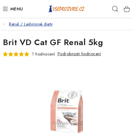
Přejít
Hleda
na
obsah
Renal / Ledvinové diety
PSI
Brit VD Cat GF Renal 5kg
KOČKY
Podrobnosti hodnocení
1 hodnocení
KONĚ
ANTIPARAZITIKA
PRO CHOVATELE
NA NEMOCI
KRÁLÍCI/HLODAVCI/PTÁCI