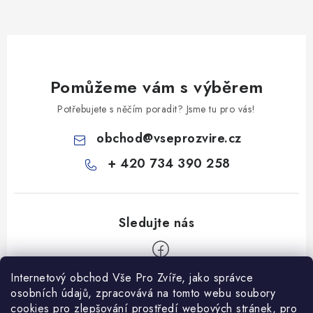
Pomůžeme vám s výběrem
Potřebujete s něčím poradit? Jsme tu pro vás!
obchod
@
vseprozvire.cz
+ 420 734 390 258
Internetový obchod Vše Pro Zvíře, jako správce
Z
osobních údajů, zpracovává na tomto webu soubory
á
cookies pro zlepšování prostředí webových stránek, pro