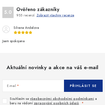
Ověřeno zákazníky
5.0
955
recenzí.
Zobrazit všechny recenze
Silvana Andelova
Jsem spokojena
Aktuální novinky a akce na váš e-mail
E-mail
PŘIHLÁSIT SE
Souhlasím se
všeobecnými obchodními podmínkami
a
beru na vědomí
zpracování osobních údajů
.