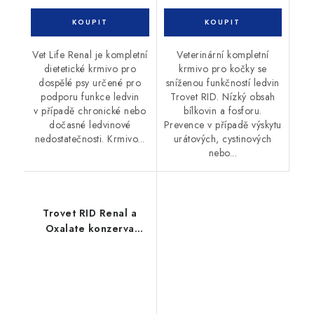
Vet Life Renal je kompletní
Veterinární kompletní
dietetické krmivo pro
krmivo pro kočky se
dospělé psy určené pro
sníženou funkčností ledvin
podporu funkce ledvin
Trovet RID. Nízký obsah
v případě chronické nebo
bílkovin a fosforu.
dočasné ledvinové
Prevence v případě výskytu
nedostatečnosti. Krmivo...
urátových, cystinových
nebo...
Trovet RID Renal a
Oxalate konzerva
kočka LAMB 200g
kočka