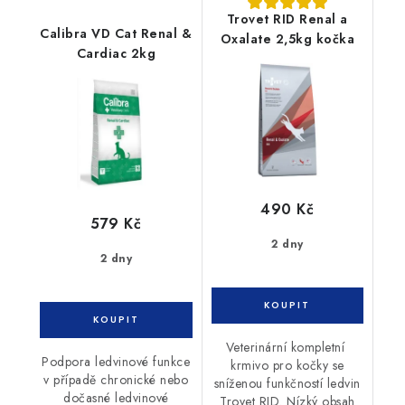
Trovet RID Renal a
Calibra VD Cat Renal &
Oxalate 2,5kg kočka
Cardiac 2kg
490 Kč
579 Kč
2 dny
2 dny
Veterinární kompletní
Podpora ledvinové funkce
krmivo pro kočky se
v případě chronické nebo
sníženou funkčností ledvin
dočasné ledvinové
Trovet RID. Nízký obsah