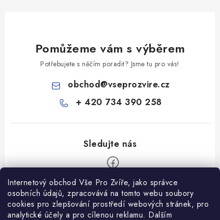
Pomůžeme vám s výběrem
Potřebujete s něčím poradit? Jsme tu pro vás!
obchod
@
vseprozvire.cz
+ 420 734 390 258
Internetový obchod Vše Pro Zvíře, jako správce
Z
osobních údajů, zpracovává na tomto webu soubory
á
cookies pro zlepšování prostředí webových stránek, pro
Informace pro Vás
analytické účely a pro cílenou reklamu. Dalším
p