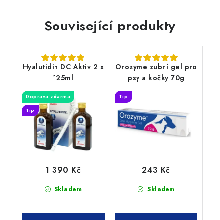
Související produkty
Hyalutidin DC Aktiv 2 x
Orozyme zubní gel pro
125ml
psy a kočky 70g
Doprava zdarma
Tip
Tip
1 390 Kč
243 Kč
Skladem
Skladem