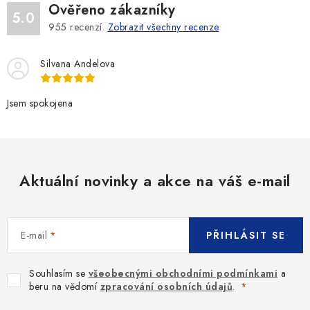
Ověřeno zákazníky
5.0
955
recenzí.
Zobrazit všechny recenze
Silvana Andelova
Jsem spokojena
Aktuální novinky a akce na váš e-mail
E-mail
PŘIHLÁSIT SE
Souhlasím se
všeobecnými obchodními podmínkami
a
beru na vědomí
zpracování osobních údajů
.