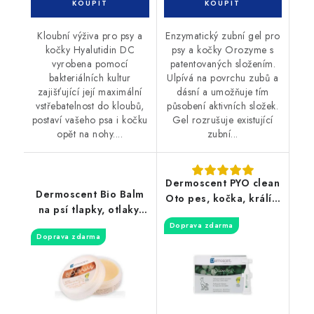
Kloubní výživa pro psy a
Enzymatický zubní gel pro
kočky Hyalutidin DC
psy a kočky Orozyme s
vyrobena pomocí
patentovaných složením.
bakteriálních kultur
Ulpívá na povrchu zubů a
zajišťující její maximální
dásní a umožňuje tím
vstřebatelnost do kloubů,
působení aktivních složek.
postaví vašeho psa i kočku
Gel rozrušuje existující
opět na nohy....
zubní...
Dermoscent PYO clean
Dermoscent Bio Balm
Oto pes, kočka, králíci
na psí tlapky, otlaky,
10x5ml
nos 50ml
Doprava zdarma
Doprava zdarma