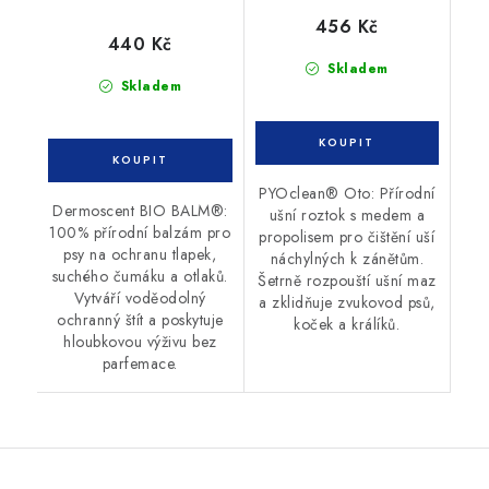
456 Kč
440 Kč
Skladem
Skladem
PYOclean® Oto: Přírodní
Dermoscent BIO BALM®:
ušní roztok s medem a
100% přírodní balzám pro
propolisem pro čištění uší
psy na ochranu tlapek,
náchylných k zánětům.
suchého čumáku a otlaků.
Šetrně rozpouští ušní maz
Vytváří voděodolný
a zklidňuje zvukovod psů,
ochranný štít a poskytuje
koček a králíků.
hloubkovou výživu bez
parfemace.