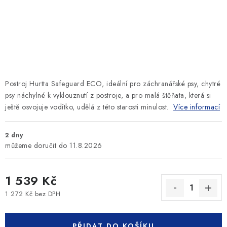
SLEVY
ZNAČKY
Ceník dopravy
Kontakty
Obchodní podmínky
Podmínky ochrany osobních údajů
Postroj Hurtta Safeguard ECO, ideální pro záchranářské psy, chytré
psy náchylné k vyklouznutí z postroje, a pro malá štěňata, která si
ještě osvojuje vodítko, udělá z této starosti minulost.
Více informací
2 dny
11.8.2026
1 539 Kč
1 272 Kč bez DPH
Měrná cena:
PŘIDAT DO KOŠÍKU