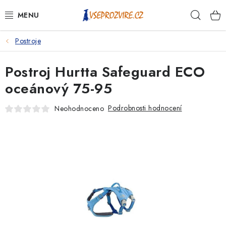
Přejít
Hleda
na
obsah
Postroje
PSI
Postroj Hurtta Safeguard ECO
KOČKY
oceánový 75-95
KONĚ
Podrobnosti hodnocení
Neohodnoceno
ANTIPARAZITIKA
PRO CHOVATELE
NA NEMOCI
KRÁLÍCI/HLODAVCI/PTÁCI