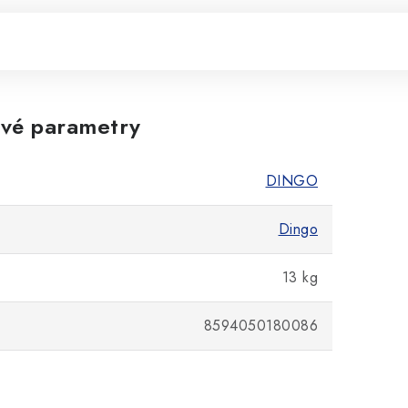
vé parametry
DINGO
Dingo
13 kg
8594050180086