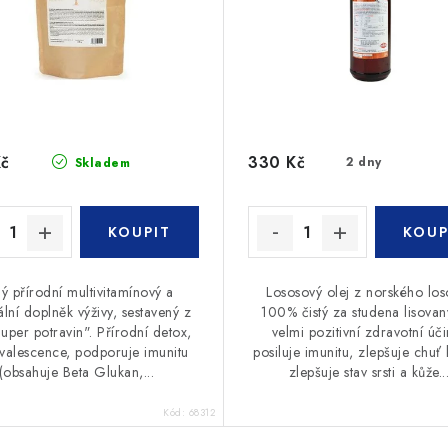
Kč
330 Kč
2 dny
Skladem
ný přírodní multivitamínový a
Lososový olej z norského los
lní doplněk výživy, sestavený z
100% čistý za studena lisova
Super potravin". Přírodní detox,
velmi pozitivní zdravotní úči
valescence, podporuje imunitu
posiluje imunitu, zlepšuje chuť k
(obsahuje Beta Glukan,...
zlepšuje stav srsti a kůže...
Kód:
68312