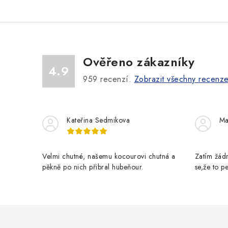
Ověřeno zákazníky
4.9
959
recenzí.
Zobrazit všechny recenz
Kateřina Sedmikova
Ma
Velmi chutné, našemu kocourovi chutná a
Zatím žádn
pěkně po nich přibral hubeňour.
se,že to 