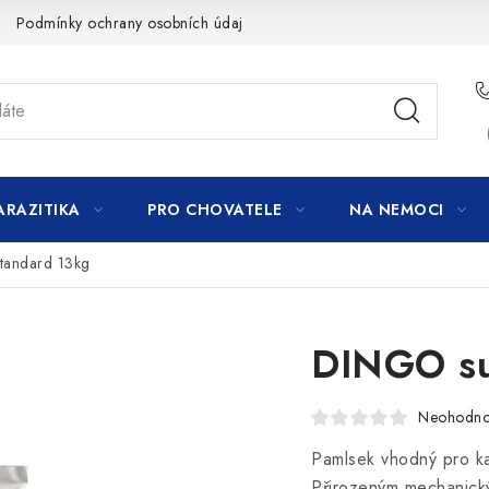
Podmínky ochrany osobních údajů
ARAZITIKA
PRO CHOVATELE
NA NEMOCI
tandard 13kg
DINGO su
Neohodn
Pamlsek vhodný pro ka
Přirozeným mechanický