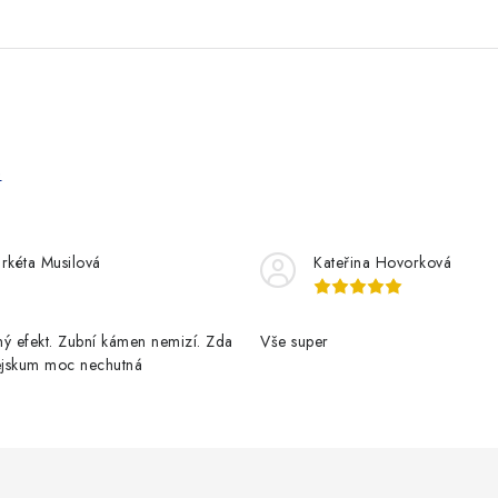
e
rkéta Musilová
Kateřina Hovorková
ý efekt. Zubní kámen nemizí. Zda
Vše super
pejskum moc nechutná