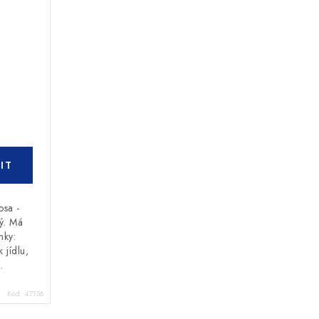
osa -
ný. Má
nky:
 jídlu,
.
Kód:
47156