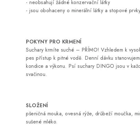
- neobsahují žádné konzervační látky
- jsou obohaceny o minerální látky a stopové prvk
POKYNY PRO KRMENÍ
Suchary krmíte suché – PŘÍMO! Vzhledem k vysok
pes přístup k pitné vodě. Denní dávku stanovujeme
kondice a výkonu. Psí suchary DINGO jsou v kaž
svačinou.
SLOŽENÍ
pšeničná mouka, ovesná rýže, drůbeží moučka, mine
sušené mléko.