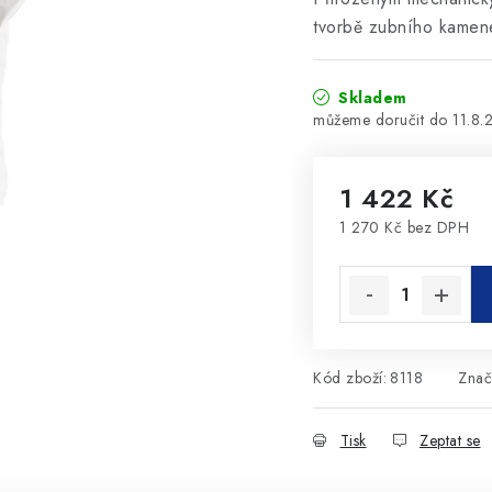
tvorbě zubního kamen
Skladem
11.8.
1 422 Kč
1 270 Kč bez DPH
Měrná cena:
Kód zboží:
8118
Znač
Tisk
Zeptat se