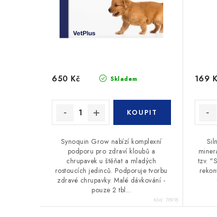
650 Kč
169 
Skladem
Synoquin Grow nabízí komplexní
Sil
podporu pro zdraví kloubů a
minerá
chrupavek u štěňat a mladých
tzv. "
rostoucích jedinců. Podporuje tvorbu
rekon
zdravé chrupavky. Malé dávkování -
pouze 2 tbl...
Kód:
78918