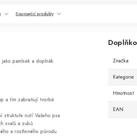
e
Související produkty
Doplňko
Značka
 jako pamlsek a doplněk
Kategorie
Hmotnost
p a tím zabraňují tvorbě
EAN
ní struktuře nutí Vašeho psa
ch svalů a zubů
šného a rostlinného původu