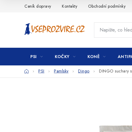
Přejít
Ceník dopravy
Kontakty
Obchodní podmínky
na
obsah
PSI
KOČKY
KONĚ
ANTIP
Domů
PSI
Pamlsky
Dingo
DINGO suchary s