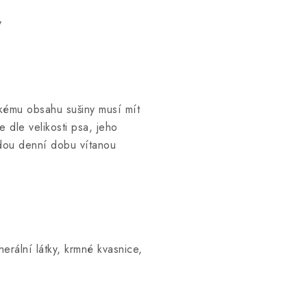
y
ému obsahu sušiny musí mít
 dle velikosti psa, jeho
dou denní dobu vítanou
rální látky, krmné kvasnice,