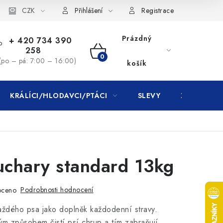
CZK
Přihlášení
Registrace
Prázdný
+ 420 734 390
258
NÁKUPNÍ
(po – pá: 7:00 – 16:00)
košík
KOŠÍK
KRÁLÍCI/HLODAVCI/PTÁCI
SLEVY
ZNAČKY
chary standard 13kg
Podrobnosti hodnocení
oceno
ždého psa jako doplněk každodenní stravy.
m způsobem čistí psí chrup a tím zabraňují