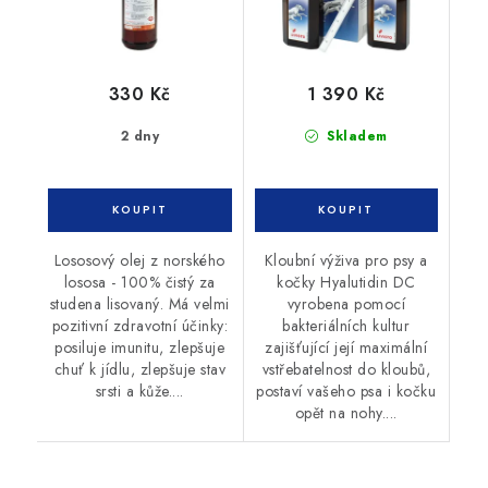
330 Kč
1 390 Kč
2 dny
Skladem
Lososový olej z norského
Kloubní výživa pro psy a
lososa - 100% čistý za
kočky Hyalutidin DC
studena lisovaný. Má velmi
vyrobena pomocí
pozitivní zdravotní účinky:
bakteriálních kultur
posiluje imunitu, zlepšuje
zajišťující její maximální
chuť k jídlu, zlepšuje stav
vstřebatelnost do kloubů,
srsti a kůže....
postaví vašeho psa i kočku
opět na nohy....