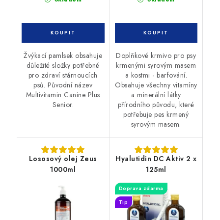
Žvýkací pamlsek obsahuje
Doplňkové krmivo pro psy
důležité složky potřebné
krmenými syrovým masem
pro zdraví stárnoucích
a kostmi - barfování.
psů. Původní název
Obsahuje všechny vitamíny
Multivitamin Canine Plus
a minerální látky
Senior.
přírodního původu, které
potřebuje pes krmený
syrovým masem.
Lososový olej Zeus
Hyalutidin DC Aktiv 2 x
1000ml
125ml
Doprava zdarma
Tip