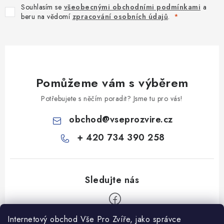
Souhlasím se
všeobecnými obchodními podmínkami
a
beru na vědomí
zpracování osobních údajů
.
Pomůžeme vám s výběrem
Potřebujete s něčím poradit? Jsme tu pro vás!
obchod
@
vseprozvire.cz
+ 420 734 390 258
Internetový obchod Vše Pro Zvíře, jako správce