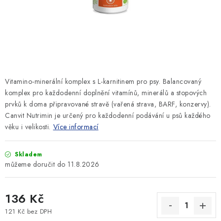
SLEVY
ZNAČKY
Ceník dopravy
Kontakty
Obchodní podmínky
Podmínky ochrany osobních údajů
Vitamino-minerální komplex s L-karnitinem pro psy. Balancovaný
komplex pro každodenní doplnění vitamínů, minerálů a stopových
prvků k doma připravované stravě (vařená strava, BARF, konzervy).
Canvit Nutrimin je určený pro každodenní podávání u psů každého
věku i velikosti.
Více informací
Skladem
11.8.2026
136 Kč
121 Kč bez DPH
Měrná cena: