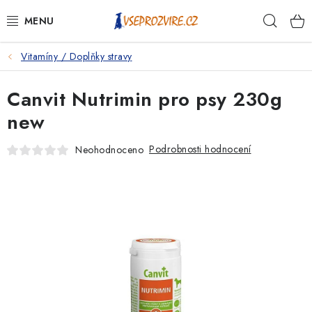
Přejít
Hleda
na
obsah
Vitamíny / Doplňky stravy
PSI
Canvit Nutrimin pro psy 230g
KOČKY
new
KONĚ
Podrobnosti hodnocení
Neohodnoceno
ANTIPARAZITIKA
PRO CHOVATELE
NA NEMOCI
KRÁLÍCI/HLODAVCI/PTÁCI