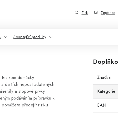
Tisk
Zeptat se
e
Související produkty
Doplňko
Značka
- Rizikem domácky
 a dalších nepostradatelných
minerály a stopové prvky
Kategorie
leným podáváním přípravku k
 pomůžete předejít riziku
EAN