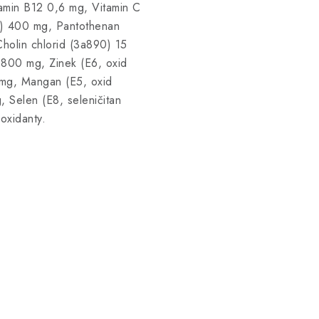
amin B12 0,6 mg, Vitamin C
5) 400 mg, Pantothenan
holin chlorid (3a890) 15
 800 mg, Zinek (E6, oxid
 mg, Mangan (E5, oxid
 Selen (E8, seleničitan
oxidanty.