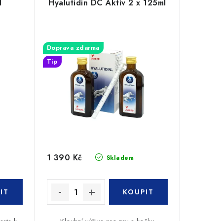
l
Hyalutidin DC Aktiv 2 x 125ml
Doprava zdarma
Tip
1 390 Kč
Skladem