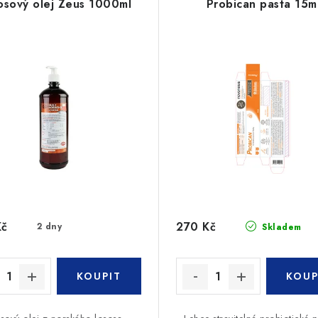
osový olej Zeus 1000ml
Probican pasta 15m
Kč
270 Kč
2 dny
Skladem