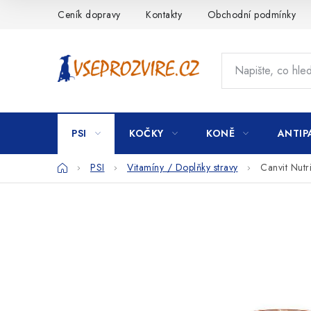
Přejít
Ceník dopravy
Kontakty
Obchodní podmínky
na
obsah
PSI
KOČKY
KONĚ
ANTIP
Domů
PSI
Vitamíny / Doplňky stravy
Canvit Nut