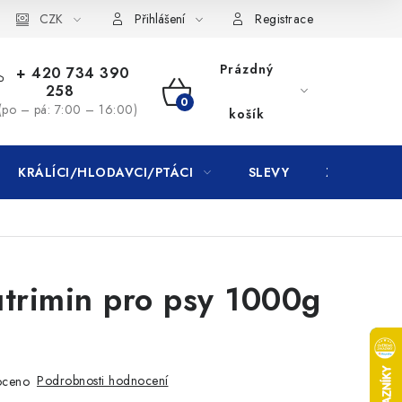
CZK
Přihlášení
Registrace
Prázdný
+ 420 734 390
258
NÁKUPNÍ
(po – pá: 7:00 – 16:00)
košík
KOŠÍK
KRÁLÍCI/HLODAVCI/PTÁCI
SLEVY
ZNAČKY
trimin pro psy 1000g
Podrobnosti hodnocení
oceno