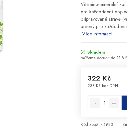
Vitamino-minerální ko
pro každodenní doplně
připravované stravě (v
určený pro každodenní
Více informací
Skladem
11.8.
322 Kč
288 Kč bez DPH
Měrná cena:
Kód zboží:
44920
Zn