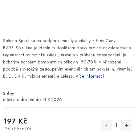
SLEVY
ZNAČKY
Ceník dopravy
Kontakty
Obchodní podmínky
Sušená Spirulina na podporu imunity a vitality z řady Canvit
Podmínky ochrany osobních údajů
BARF. Spirulina je ideálním doplňkem stravy pro rekonvalescenci a
regeneraci po fyzické zátěži, stresu a v průběhu onemocnění. Je
bohatým zdrojem komplexních bílkovin (60-70%) v přirozené
podobě s vysokým zastoupením esenciálních aminokyselin, vitamínů
B, D, E a K, mikroelementů a železa.
Více informací
2 dny
11.8.2026
197 Kč
176 Kč bez DPH
Měrná cena: