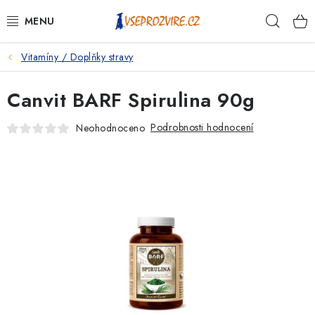
Přejít
Hleda
na
obsah
Vitamíny / Doplňky stravy
PSI
Canvit BARF Spirulina 90g
KOČKY
Podrobnosti hodnocení
Neohodnoceno
KONĚ
ANTIPARAZITIKA
PRO CHOVATELE
NA NEMOCI
KRÁLÍCI/HLODAVCI/PTÁCI