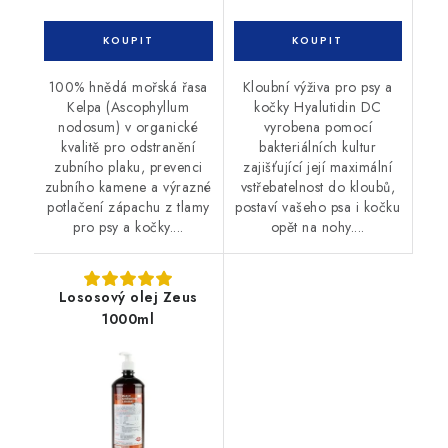
100% hnědá mořská řasa
Kloubní výživa pro psy a
Kelpa (Ascophyllum
kočky Hyalutidin DC
nodosum) v organické
vyrobena pomocí
kvalitě pro odstranění
bakteriálních kultur
zubního plaku, prevenci
zajišťující její maximální
zubního kamene a výrazné
vstřebatelnost do kloubů,
potlačení zápachu z tlamy
postaví vašeho psa i kočku
pro psy a kočky....
opět na nohy....
Lososový olej Zeus
1000ml