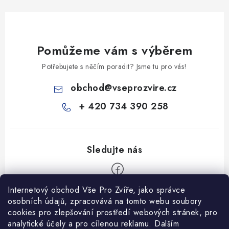
Pomůžeme vám s výběrem
Potřebujete s něčím poradit? Jsme tu pro vás!
obchod
@
vseprozvire.cz
+ 420 734 390 258
Internetový obchod Vše Pro Zvíře, jako správce
Z
osobních údajů, zpracovává na tomto webu soubory
á
cookies pro zlepšování prostředí webových stránek, pro
Informace pro Vás
analytické účely a pro cílenou reklamu. Dalším
p