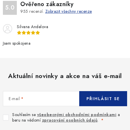
Ověřeno zákazníky
5.0
955
recenzí.
Zobrazit všechny recenze
Silvana Andelova
Jsem spokojena
Aktuální novinky a akce na váš e-mail
E-mail
PŘIHLÁSIT SE
Souhlasím se
všeobecnými obchodními podmínkami
a
beru na vědomí
zpracování osobních údajů
.