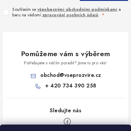
Souhlasím se
všeobecnými obchodními podmínkami
a
beru na vědomí
zpracování osobních údajů
.
Pomůžeme vám s výběrem
Potřebujete s něčím poradit? Jsme tu pro vás!
obchod
@
vseprozvire.cz
+ 420 734 390 258