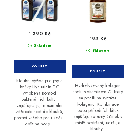
1 390 Kč
193 Kč
Skladem
Skladem
Kloubní výživa pro psy a
Hydrolyzovaný kolagen
kočky Hyalutidin DC
spolu s vitaminem C, který
vyrobena pomocí
se podílí na syntéze
bakteriálních kultur
kolagenu. Kombinace
zajišťující její maximální
obou přírodních látek
vstřebatelnost do kloubů,
zajišťuje správný účinek v
postaví vašeho psa i kočku
místě postižení, udržuje
opět na nohy....
klouby...