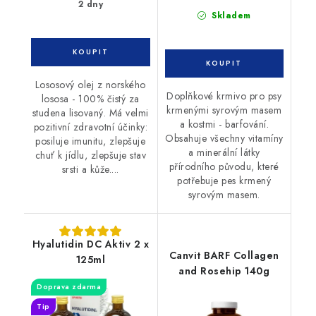
2 dny
Skladem
Lososový olej z norského
Doplňkové krmivo pro psy
lososa - 100% čistý za
krmenými syrovým masem
studena lisovaný. Má velmi
a kostmi - barfování.
pozitivní zdravotní účinky:
Obsahuje všechny vitamíny
posiluje imunitu, zlepšuje
a minerální látky
chuť k jídlu, zlepšuje stav
přírodního původu, které
srsti a kůže....
potřebuje pes krmený
syrovým masem.
Hyalutidin DC Aktiv 2 x
Canvit BARF Collagen
125ml
and Rosehip 140g
Doprava zdarma
Tip