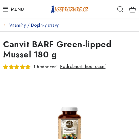
Přejít
Hleda
na
obsah
Vitamíny / Doplňky stravy
PSI
Canvit BARF Green-lipped
KOČKY
Mussel 180 g
KONĚ
Podrobnosti hodnocení
1 hodnocení
ANTIPARAZITIKA
PRO CHOVATELE
NA NEMOCI
KRÁLÍCI/HLODAVCI/PTÁCI