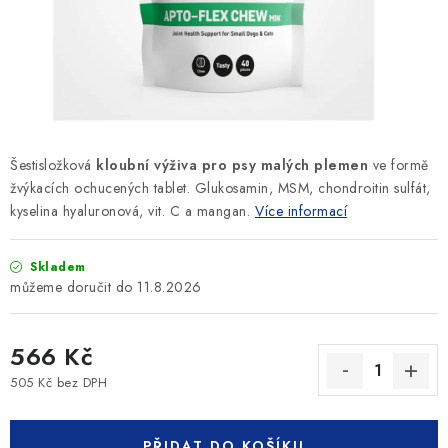
SLEVY
ZNAČKY
Ceník dopravy
Kontakty
Obchodní podmínky
Podmínky ochrany osobních údajů
Šestisložková
kloubní výživa pro psy malých plemen
ve formě
žvýkacích ochucených tablet. Glukosamin, MSM, chondroitin sulfát,
kyselina hyaluronová, vit. C a mangan.
Více informací
Skladem
11.8.2026
566 Kč
505 Kč bez DPH
Měrná cena:
PŘIDAT DO KOŠÍKU