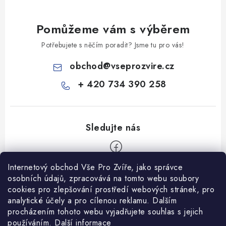
Pomůžeme vám s výběrem
Potřebujete s něčím poradit? Jsme tu pro vás!
obchod
@
vseprozvire.cz
+ 420 734 390 258
Internetový obchod Vše Pro Zvíře, jako správce
Z
osobních údajů, zpracovává na tomto webu soubory
á
cookies pro zlepšování prostředí webových stránek, pro
Informace pro Vás
analytické účely a pro cílenou reklamu. Dalším
p
procházením tohoto webu vyjadřujete souhlas s jejich
a
Ceník dopravy
používáním.
Další informace