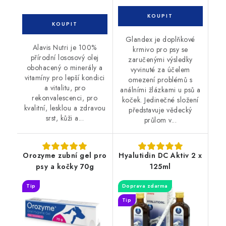
Glandex je doplňkové
Alavis Nutri je 100%
krmivo pro psy se
přírodní lososový olej
zaručenými výsledky
obohacený o minerály a
vyvinuté za účelem
vitamíny pro lepší kondici
omezení problémů s
a vitalitu, pro
análními žlázkami u psů a
rekonvalescenci, pro
koček. Jedinečné složení
kvalitní, lesklou a zdravou
představuje vědecký
srst, kůži a...
průlom v...
Orozyme zubní gel pro
Hyalutidin DC Aktiv 2 x
psy a kočky 70g
125ml
Tip
Doprava zdarma
Tip