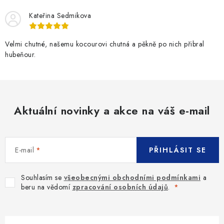
Kateřina Sedmikova
Velmi chutné, našemu kocourovi chutná a pěkně po nich přibral
hubeňour.
Aktuální novinky a akce na váš e-mail
E-mail
PŘIHLÁSIT SE
Souhlasím se
všeobecnými obchodními podmínkami
a
beru na vědomí
zpracování osobních údajů
.