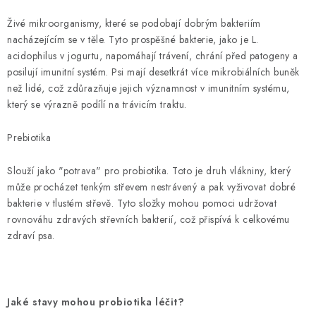
SLEVY
Živé mikroorganismy, které se podobají dobrým bakteriím
ZNAČKY
nacházejícím se v těle. Tyto prospěšné bakterie, jako je L.
acidophilus v jogurtu, napomáhají trávení, chrání před patogeny a
posilují imunitní systém. Psi mají desetkrát více mikrobiálních buněk
Ceník dopravy
Kontakty
Obchodní podmínky
než lidé, což zdůrazňuje jejich významnost v imunitním systému,
Podmínky ochrany osobních údajů
který se výrazně podílí na trávicím traktu.
Prebiotika
Slouží jako "potrava" pro probiotika. Toto je druh vlákniny, který
může procházet tenkým střevem nestrávený a pak vyživovat dobré
bakterie v tlustém střevě. Tyto složky mohou pomoci udržovat
rovnováhu zdravých střevních bakterií, což přispívá k celkovému
zdraví psa.
Jaké stavy mohou probiotika léčit?