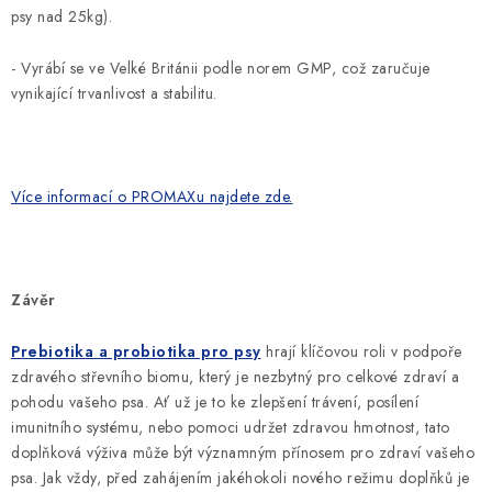
psy nad 25kg).
- Vyrábí se ve Velké Británii podle norem GMP, což zaručuje
vynikající trvanlivost a stabilitu.
Více informací o PROMAXu najdete zde.
Závěr
Prebiotika a probiotika pro psy
hrají klíčovou roli v podpoře
zdravého střevního biomu, který je nezbytný pro celkové zdraví a
pohodu vašeho psa. Ať už je to ke zlepšení trávení, posílení
imunitního systému, nebo pomoci udržet zdravou hmotnost, tato
doplňková výživa může být významným přínosem pro zdraví vašeho
psa. Jak vždy, před zahájením jakéhokoli nového režimu doplňků je