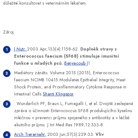
důležité konzultovat s veterinárním lékařem.
Zdroj:
J
Nutr
.
2003 Apr;133(4):1158-62.
Doplněk stravy s
Enterococcus faecium (SF68) stimuluje imunitní
funkce u mladých psů.
Benyacoub J
1
Mediátory zánětu. Volume 2015 (2015), Enterococcus
faecium NCIMB 10415 Modulates Epithelial Integrity, Heat
Shock Protein, and Proinflammatory Cytokine Response in
Intestinal Cells
Shanti
Klingspor
. Wunderlich PF, Braun L, Fumagalli I, et al. Dvojitě zaslepená
zpráva o účinnosti Enterococcus SF68 produkujícího kyselinu
mléčnou v prevenci průjmu spojeného s antibiotiky a v léčbě
akutního průjmu. J Int Med Res 1989;12:333-8.
Arch
Tierernahr
.
2003 Jun;57(3):229-33.
Vliv