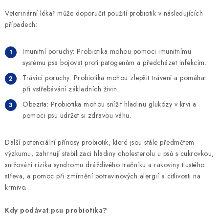
Veterinární lékař může doporučit použití probiotik v následujících
případech:
Imunitní poruchy: Probiotika mohou pomoci imunitnímu
systému psa bojovat proti patogenům a předcházet infekcím.
Trávicí poruchy: Probiotika mohou zlepšit trávení a pomáhat
při vstřebávání základních živin.
Obezita: Probiotika mohou snížit hladinu glukózy v krvi a
pomoci psu udržet si zdravou váhu.
Další potenciální přínosy probiotik, které jsou stále předmětem
výzkumu, zahrnují stabilizaci hladiny cholesterolu u psů s cukrovkou,
snižování rizika syndromu dráždivého tračníku a rakoviny tlustého
střeva, a pomoc při zmírnění potravinových alergií a citlivosti na
krmivo.
Kdy podávat psu probiotika?