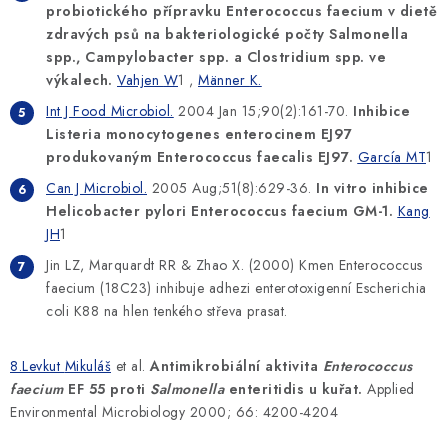
probiotického přípravku Enterococcus faecium v dietě
zdravých psů na bakteriologické počty Salmonella
spp., Campylobacter spp. a Clostridium spp. ve
výkalech.
Vahjen
W
1 ,
Männer
K.
Int J Food
Microbiol
.
2004 Jan 15;90(2):161-70.
Inhibice
Listeria monocytogenes
enterocinem
EJ97
produkovaným Enterococcus faecalis EJ97.
García MT
1
Can J
Microbiol
.
2005 Aug;51(8):629-36.
In vitro inhibice
Helicobacter pylori Enterococcus faecium GM-1.
Kang
JH
1
Jin LZ, Marquardt RR & Zhao X. (2000) Kmen Enterococcus
faecium (18C23) inhibuje adhezi enterotoxigenní Escherichia
coli K88 na hlen tenkého střeva prasat.
8.Levkut
Mikuláš
et al.
Antimikrobiální aktivita
Enterococcus
faecium
EF 55 proti
Salmonella
enteritidis u kuřat.
Applied
Environmental Microbiology 2000; 66: 4200-4204