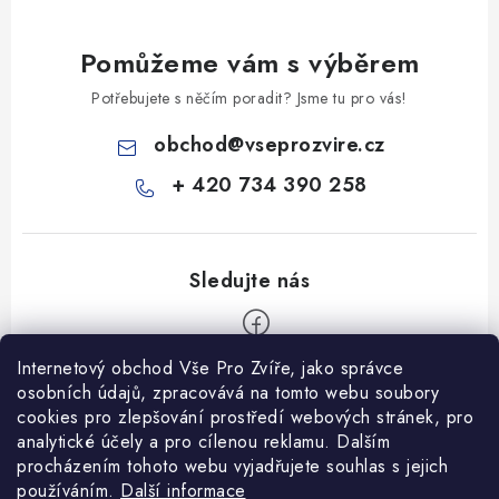
Pomůžeme vám s výběrem
Potřebujete s něčím poradit? Jsme tu pro vás!
obchod
@
vseprozvire.cz
+ 420 734 390 258
Internetový obchod Vše Pro Zvíře, jako správce
Z
osobních údajů, zpracovává na tomto webu soubory
á
cookies pro zlepšování prostředí webových stránek, pro
Informace pro Vás
p
analytické účely a pro cílenou reklamu. Dalším
procházením tohoto webu vyjadřujete souhlas s jejich
a
Ceník dopravy
používáním.
Další informace