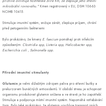
příznivě ovlivňuje hostitelské zvíře tím, že zlepšuje jeho střevní
mikrobiální rovnováhu."
Kmen registrovaný v EU, DSM 10663
NCIMB 10415.
Stimuluje imunitní systém, snižuje zánět, zlepšuje průjem, chrání
před patogenními bakteriemi
Bylo prokázáno, že kmeny
E. faecium
pomáhají proti infekcím
způsobeným:
Clostridia spp
,
Listeria spp
,
Helicobacter spp
,
Escherichia coli
,
Salmonella spp.
Přírodní imunitní stimulanty
Glutamin
je velmi důležitým zdrojem paliva pro střevní buňky a
prekurzorem buněčných antioxidantů. V období stresu je schopnost
organismu produkovat glutamin snížena a ve stravě je ho zapotřebí.
Stimuluje a podporuje místní imunitní systém. Napomáhá vstřebávání
živin. Bylo také prokázáno, že glutamin urychluje transport jiných