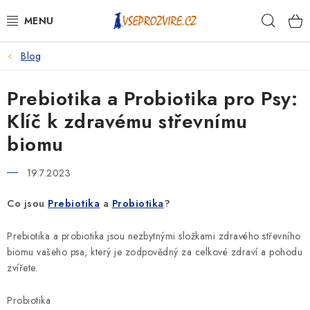
Přejít
Hleda
na
obsah
Blog
PSI
Prebiotika a Probiotika pro Psy:
KOČKY
Klíč k zdravému střevnímu
KONĚ
biomu
ANTIPARAZITIKA
19.7.2023
PRO CHOVATELE
Co jsou
Prebiotika
a
Probiotika
?
Prebiotika a probiotika jsou nezbytnými složkami zdravého střevního
NA NEMOCI
biomu vašeho psa, který je zodpovědný za celkové zdraví a pohodu
zvířete.
KRÁLÍCI/HLODAVCI/PTÁCI
Probiotika