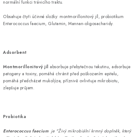
normální funkci trávicího traktu.
Obsahuje čtyři účinné složky: montmorillonitový jíl, probiotikum
Enterococcus faecium, Glutamin, Mannan-oligosacharidy.
Adsorbent
Montmorillonitový jíl
absorbuje přebytečnou tekutinu, adsorbuje
patogeny a toxiny, pomáhá chránit před poškozením epitelu,
pomáhá předcházet mukolýze, příznivě ovlivňuje mikrobiotu,
zlepšuje průjem.
Probiotika
Enterococcus
faecium
je
"Živý mikrobiální krmný doplněk, který