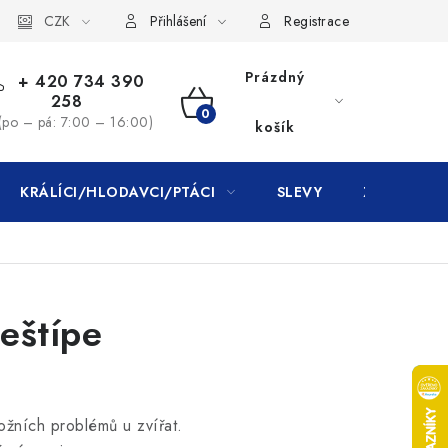
CZK
Přihlášení
Registrace
Prázdný
+ 420 734 390
258
NÁKUPNÍ
(po – pá: 7:00 – 16:00)
košík
KOŠÍK
KRÁLÍCI/HLODAVCI/PTÁCI
SLEVY
ZNAČKY
neštípe
kožních problémů u zvířat.