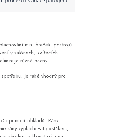
m procesu likvidace patogenů 
plachování mís, hraček, postrojů
avení v salónech, zvířecích
eliminuje různé pachy.
ou spotřebu. Je také vhodný pro
kož i pomocí obkladů. Rány,
eme rány vyplachovat postřikem,
ě je vhodné aplikovat gázové