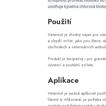
schopnost pronikat hluboko do t
uvolňuje kyselina chlorová biologi
Použití
Veterinol je vhodný nejen pro oše
a obydlí zvířat, jako jsou klece, 
obchodech a veterinárních ambulan
Produkt je bezpečný i pro gravidní
výstavní a soutěžní zvířata.
Aplikace
Veterinol je možné aplikovat post
hlavně ty infikované, je potřeba 
protože pod tlakem roztoku dochá