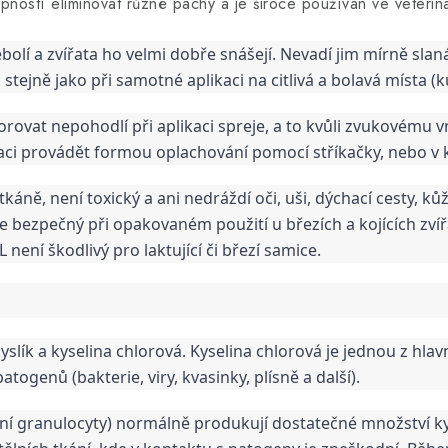
ostí eliminovat různé pachy a je široce používán ve veteriná
bolí a zvířata ho velmi dobře snášejí. Nevadí jim mírně slaná
stejně jako při samotné aplikaci na citlivá a bolavá místa (kůž
ovat nepohodlí při aplikaci spreje, a to kvůli zvukovému vní
aci provádět formou oplachování pomocí stříkačky, nebo 
ě, není toxický a ani nedráždí oči, uši, dýchací cesty, kůži a
 je bezpečný při opakovaném použití u březích a kojících zvířa
není škodlivý pro laktující či březí samice.
e
lík a kyselina chlorová. Kyselina chlorová je jednou z hlavn
patogenů (bakterie, viry, kvasinky, plísně a další).
lní granulocyty) normálně produkují dostatečné množství ky