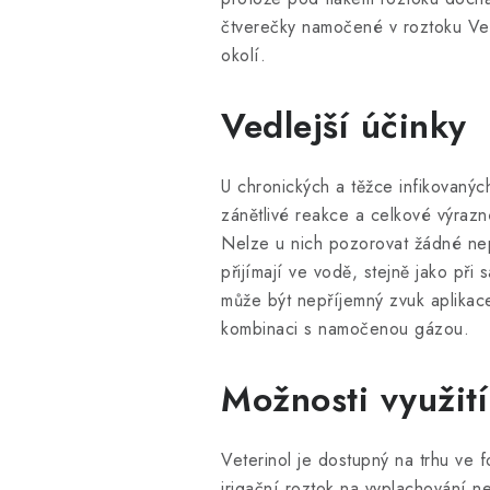
čtverečky namočené v roztoku Vete
okolí.
Vedlejší účinky
U chronických a těžce infikovaný
zánětlivé reakce a celkové výrazné
Nelze u nich pozorovat žádné nep
přijímají ve vodě, stejně jako při s
může být nepříjemný zvuk aplikac
kombinaci s namočenou gázou.
Možnosti využití
Veterinol je dostupný na trhu ve f
irigační roztok na vyplachování n