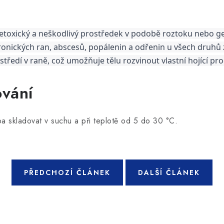
oxický a neškodlivý prostředek v podobě roztoku nebo gelu,
ronických ran, abscesů, popálenin a odřenin u všech druhů zv
tředí v raně, což umožňuje tělu rozvinout vlastní hojící pro
ování
ba skladovat v suchu a při teplotě od 5 do 30 °C.
PŘEDCHOZÍ ČLÁNEK
DALŠÍ ČLÁNEK