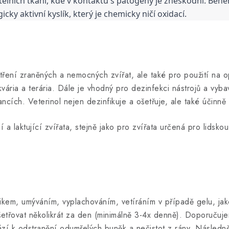
ělních tkání, kde v kontaktu s patogeny je zneškodní. Běhe
cky aktivní kyslík, který je chemicky ničí oxidací.
tření zraněných a nemocných zvířat, ale také pro použití na o
akvária a terária. Dále je vhodný pro dezinfekci nástrojů a vyb
cích. Veterinol nejen dezinfikuje a ošetřuje, ale také účinně 
 a laktující zvířata, stejně jako pro zvířata určená pro lidsk
řikem, umýváním, vyplachováním, vetíráním v případě gelu, ja
ošetřovat několikrát za den (minimálně 3-4x denně). Doporučuj
zí k odstranění odumřelých buněk a nečistot z rány. Následn