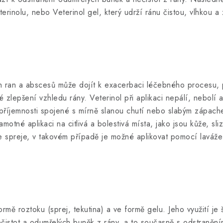
rinolu, nebo Veterinol gel, který udrží ránu čistou, vlhkou a
ch ran a abscesů může dojít k exacerbaci léčebného procesu,
 zlepšení vzhledu rány. Veterinol při aplikaci nepálí, nebolí a
říjemnosti spojené s mírně slanou chutí nebo slabým zápache
amotné aplikaci na citlivá a bolestivá místa, jako jsou kůže, sli
e spreje, v takovém případě je možné aplikovat pomocí laváže
ormě roztoku (sprej, tekutina) a ve formě gelu. Jeho využití je 
ečistot a odumřelých buněk z rány, a to současně s odstraněn