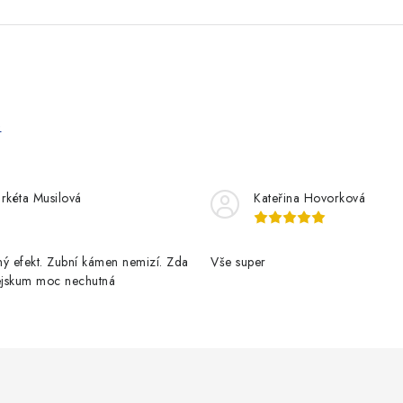
e
rkéta Musilová
Kateřina Hovorková
ý efekt. Zubní kámen nemizí. Zda
Vše super
pejskum moc nechutná