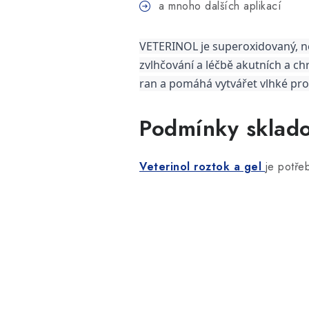
a mnoho dalších aplikací
VETERINOL je superoxidovaný, net
zvlhčování a léčbě akutních a ch
ran a pomáhá vytvářet vlhké pros
Podmínky sklad
Veterinol roztok a gel
je potře