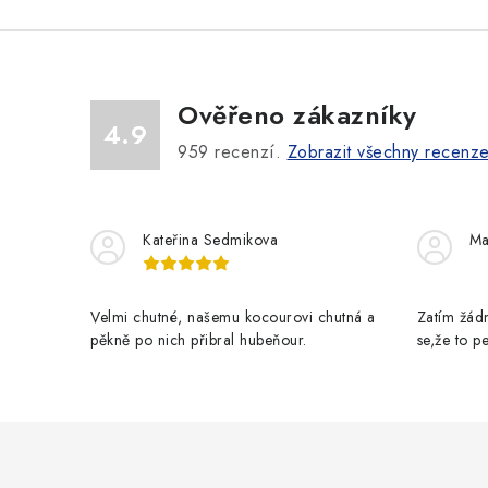
Ověřeno zákazníky
4.9
959
recenzí.
Zobrazit všechny recenz
Kateřina Sedmikova
Ma
Velmi chutné, našemu kocourovi chutná a
Zatím žádn
pěkně po nich přibral hubeňour.
se,že to 