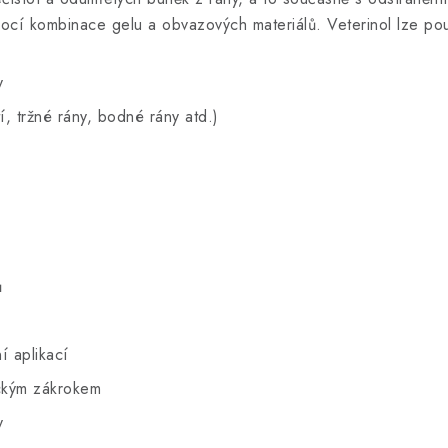
ocí kombinace gelu a obvazových materiálů. Veterinol lze pou
y
, tržné rány, bodné rány atd.)
ů
í aplikací
ickým zákrokem
y