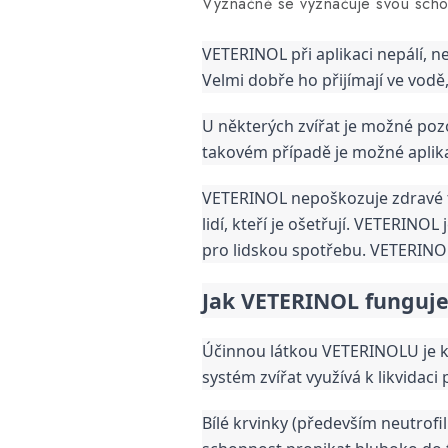
Význačně se vyznačuje svou schopn
VETERINOL při aplikaci nepálí, ne
Velmi dobře ho přijímají ve vodě, 
U některých zvířat je možné pozor
takovém případě je možné aplik
VETERINOL nepoškozuje zdravé tkán
lidí, kteří je ošetřují. VETERINOL
pro lidskou spotřebu. VETERINOL 
Jak VETERINOL funguj
Účinnou látkou VETERINOLU je kys
systém zvířat využívá k likvidaci 
Bílé krvinky (především neutrofi