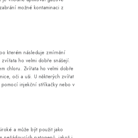
 zabrání možné kontaminaci z
 po kterém následuje zmírnění
 zvířata ho velmi dobře snášejí.
m chloru. Zvířata ho velmi dobře
znice, oči a uši. U některých zvířat
 pomocí injekční stříkačky nebo v
široké a může být použit jako
ím nežádoucích patogenů, jakož i