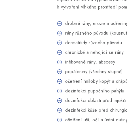
k vytvoření vlhkého prostředí pom
drobné rány, eroze a odřenin
rány různého původu (kousnutí
dermatitidy různého původu
chronické a nehojící se rány
infikované rány, abscesy
popáleniny (všechny stupně)
ošetření hniloby kopýt a dráp
dezinfekci pupočního pahýlu
dezinfekci oblasti před injekčn
dezinfekci kůže před chirurg
ošetření uší, očí a ústní dutin