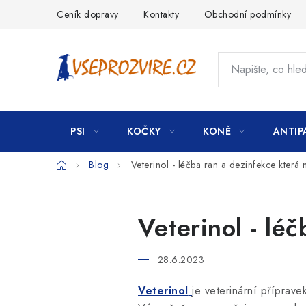
Přejít
Ceník dopravy
Kontakty
Obchodní podmínky
na
obsah
PSI
KOČKY
KONĚ
ANTIP
Domů
Blog
Veterinol - léčba ran a dezinfekce která 
Veterinol - lé
28.6.2023
Veterinol
je veterinární příprave