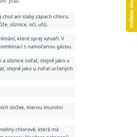
rní praxi.
 chuť ani slabý zápach chloru. 
e, sliznice, oči, uši).
mání, které sprej vytváří. V 
v kombinaci s namočenou gázou.
 sliznice zvířat, stejně jako u 
t, stejně jako u zvířat určených 
ích složek, kterou imunitní 
seliny chlorové, která má 