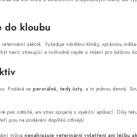
e do kloubu
 veterinární zákrok. Vyžaduje návštěvu kliniky, správnou indik
být navíc stresující a rozhodně nejde o řešení pro běžnou d
ktiv
tou. Podává se
perorálně, tedy ústy
, a to jednou denně. Si
které pes odmítá, ani stres spojený s injekční aplikací. Díky te
ří jsou na podávání doplňků citlivější.
oubní výživa
nenahrazuje veterinární vyšetření ani léčbu a