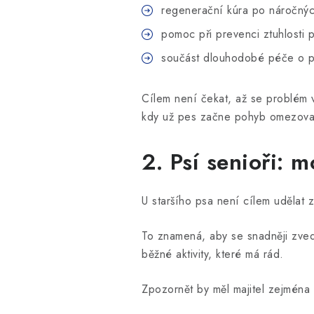
regenerační kúra po náročnýc
pomoc při prevenci ztuhlosti 
součást dlouhodobé péče o po
Cílem není čekat, až se problém v
kdy už pes začne pohyb omezova
2. Psí senioři: m
U staršího psa není cílem udělat 
To znamená, aby se snadněji zveda
běžné aktivity, které má rád.
Zpozornět by měl majitel zejména