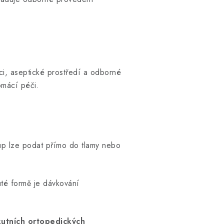
aci, aseptické prostředí a odborné
omácí péči.
rup lze podat přímo do tlamy nebo
kuté formě je dávkování
kutních ortopedických