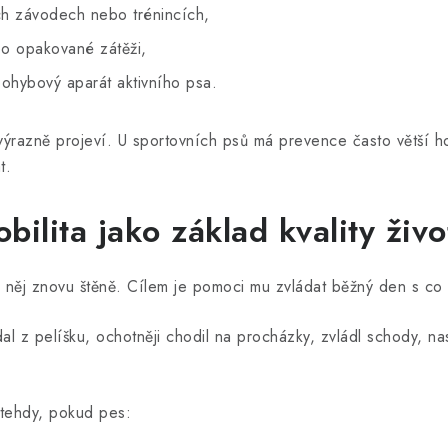
h závodech nebo trénincích,
po opakované zátěži,
hybový aparát aktivního psa.
ýrazně projeví. U sportovních psů má prevence často větší ho
t.
obilita jako základ kvality živo
z něj znovu štěně. Cílem je pomoci mu zvládat běžný den s co
l z pelíšku, ochotněji chodil na procházky, zvládl schody, nas
 tehdy, pokud pes: