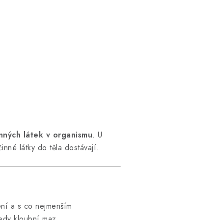
nných látek v organismu
. U
činné látky do těla dostávají.
ení a s co nejmenším
tedy kloubní maz.