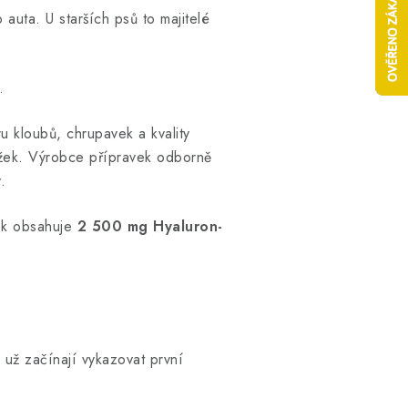
auta. U starších psů to majitelé
.
 kloubů, chrupavek a kvality
žek. Výrobce přípravek odborně
y
.
ek obsahuje
2 500 mg Hyaluron-
už začínají vykazovat první