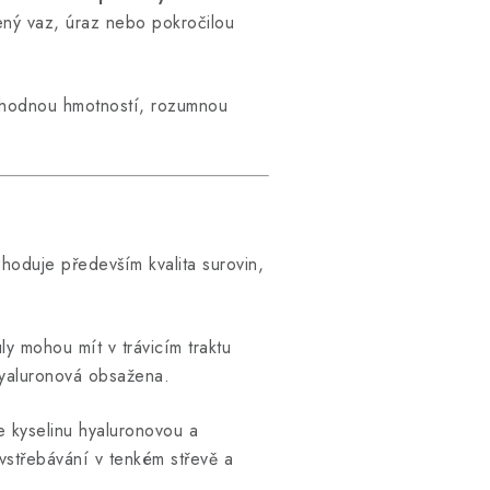
ený vaz, úraz nebo pokročilou
 vhodnou hmotností, rozumnou
hoduje především kvalita surovin,
ly mohou mít v trávicím traktu
 hyaluronová obsažena.
e kyselinu hyaluronovou a
 vstřebávání v tenkém střevě a