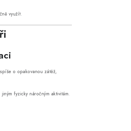
čně využít.
ři
aci
 spíše o opakovanou zátěž,
jiným fyzicky náročným aktivitám.