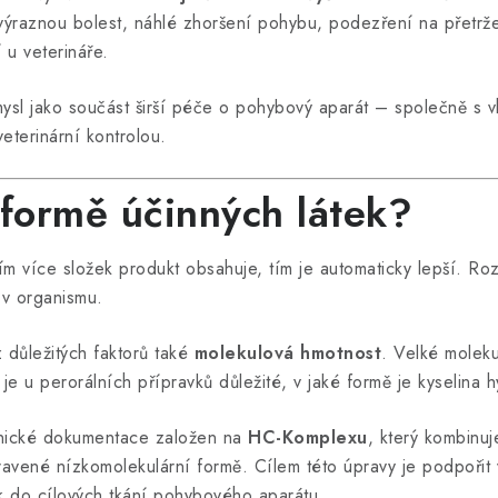
výraznou bolest, náhlé zhoršení pohybu, podezření na přetrž
 u veterináře.
smysl jako součást širší péče o pohybový aparát – společně s
veterinární kontrolou.
 formě účinných látek?
ím více složek produkt obsahuje, tím je automaticky lepší. Roz
t v organismu.
z důležitých faktorů také
molekulová hmotnost
. Velké moleku
je u perorálních přípravků důležité, v jaké formě je kyselina
chnické dokumentace založen na
HC-Komplexu
, který kombinuj
pravené nízkomolekulární formě. Cílem této úpravy je podpořit
ek do cílových tkání pohybového aparátu.