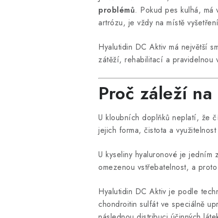
problémů
. Pokud pes kulhá, má 
artrózu, je vždy na místě vyšetření
Hyalutidin DC Aktiv má největší 
zátěží, rehabilitací a pravidelnou 
Proč záleží na
U kloubních doplňků neplatí, že č
jejich forma, čistota a využitelnos
U kyseliny hyaluronové je jedním 
omezenou vstřebatelnost, a proto 
Hyalutidin DC Aktiv je podle te
chondroitin sulfát ve speciálně u
následnou distribuci účinných lát