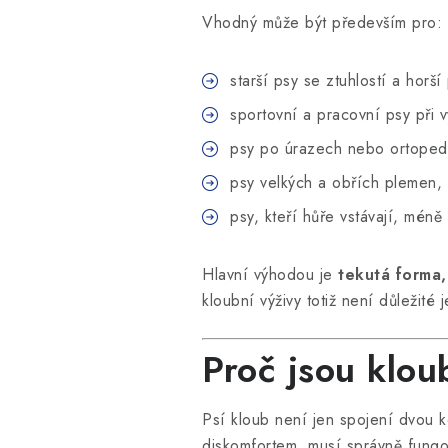
Vhodný může být především pro:
starší psy se ztuhlostí a horší
sportovní a pracovní psy při vy
psy po úrazech nebo ortopedi
psy velkých a obřích plemen,
psy, kteří hůře vstávají, mén
Hlavní výhodou je
tekutá forma,
kloubní výživy totiž není důležité 
Proč jsou klou
Psí kloub není jen spojení dvou 
diskomfortem, musí správně fungov