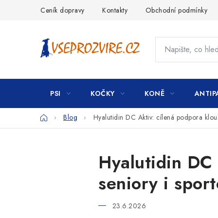
Přejít
Ceník dopravy
Kontakty
Obchodní podmínky
na
obsah
PSI
KOČKY
KONĚ
ANTIP
Domů
Blog
Hyalutidin DC Aktiv: cílená podpora klou
Hyalutidin DC 
seniory i spor
23.6.2026