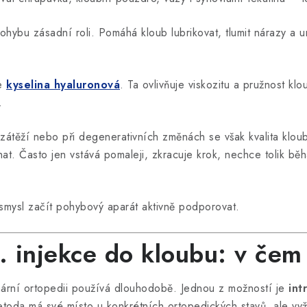
 pohybu zásadní roli. Pomáhá kloub lubrikovat, tlumit nárazy a
je
kyselina hyaluronová
. Ta ovlivňuje viskozitu a pružnost kl
.
zátěží nebo při degenerativních změnách se však kvalita klou
t. Často jen vstává pomaleji, zkracuje krok, nechce tolik bě
smysl začít pohybový aparát aktivně podporovat.
s. injekce do kloubu: v čem 
inární ortopedii používá dlouhodobě. Jednou z možností je
int
etoda má své místo u konkrétních ortopedických stavů, ale v