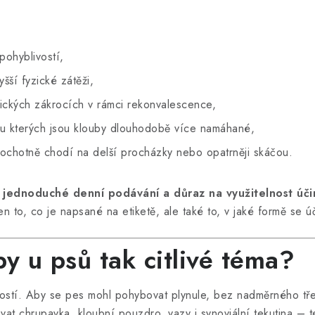
 pohyblivostí,
šší fyzické zátěži,
ckých zákrocích v rámci rekonvalescence,
 u kterých jsou klouby dlouhodobě více namáhané,
ě ochotně chodí na delší procházky nebo opatrněji skáčou.
 jednoduché denní podávání a důraz na využitelnost úči
jen to, co je napsané na etiketě, ale také to, v jaké formě se ú
by u psů tak citlivé téma?
kostí. Aby se pes mohl pohybovat plynule, bez nadměrného tř
at chrupavka, kloubní pouzdro, vazy i synoviální tekutina – 