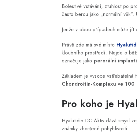
Bolestivé vstávání, ztuhlost po p
často berou jako „normální věk“.
Jenže v obou případech může jít 
Právě zde má své místo
Hyalutid
kloubního prostředí. Nejde o bě
označuje jako
perorální implant
Základem je vysoce vstřebatelná
Chondroitin-Komplexu ve 100 
Pro koho je Hya
Hyalutidin DC Aktiv dává smysl z
známky zhoršené pohyblivosti.