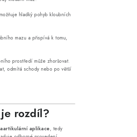
 umožňuje hladký pohyb kloubních
oubního mazu a přispívá k tomu,
bního prostředí může zhoršovat.
hat, odmítá schody nebo po větší
je rozdíl?
raartikulární aplikace
, tedy
yžaduje odborné provedení