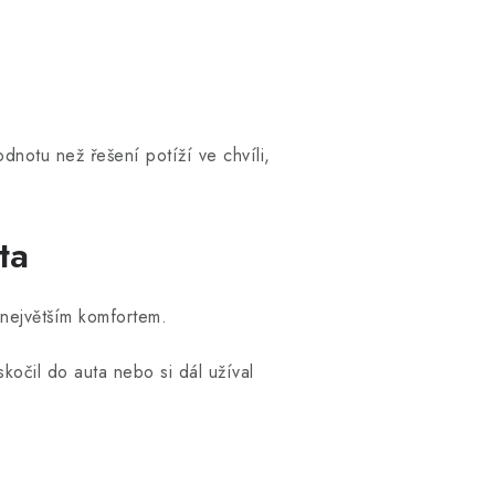
dnotu než řešení potíží ve chvíli,
ta
 největším komfortem.
kočil do auta nebo si dál užíval