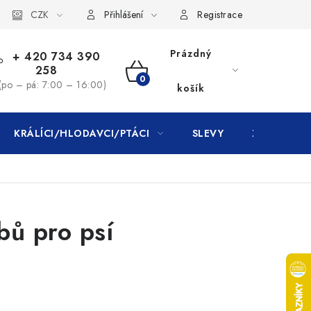
CZK
Přihlášení
Registrace
Prázdný
+ 420 734 390
258
NÁKUPNÍ
(po – pá: 7:00 – 16:00)
košík
KOŠÍK
KRÁLÍCI/HLODAVCI/PTÁCI
SLEVY
ZNAČKY
bů pro psí