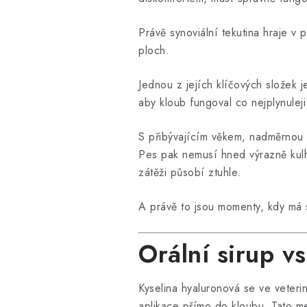
Právě synoviální tekutina hraje v
ploch.
Jednou z jejích klíčových složek 
aby kloub fungoval co nejplynuleji
S přibývajícím věkem, nadměrnou 
Pes pak nemusí hned výrazně kulha
zátěži působí ztuhle.
A právě to jsou momenty, kdy má 
Orální sirup v
Kyselina hyaluronová se ve veter
aplikace přímo do kloubu. Tato m