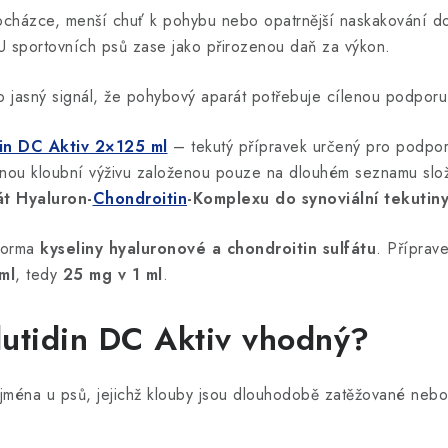
rocházce, menší chuť k pohybu nebo opatrnější naskakování do 
 U sportovních psů zase jako přirozenou daň za výkon.
o jasný signál, že pohybový aparát potřebuje cílenou podporu
in DC Aktiv 2×125 ml
– tekutý přípravek určený pro podporu
žnou kloubní výživu založenou pouze na dlouhém seznamu slo
át Hyaluron-
Chondroitin
-Komplexu do synoviální tekutin
 forma
kyseliny hyaluronové a chondroitin sulfátu
. Příprav
ml
, tedy
25 mg v 1 ml
.
lutidin DC Aktiv vhodný?
ejména u psů, jejichž klouby jsou dlouhodobě zatěžované nebo 