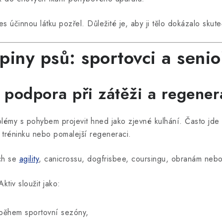
es účinnou látku pozřel. Důležité je, aby ji tělo dokázalo skute
piny psů: sportovci a senio
: podpora při zátěži a regener
lémy s pohybem projevit hned jako zjevné kulhání. Často jde
 tréninku nebo pomalejší regeneraci.
ích se
agility
, canicrossu, dogfrisbee, coursingu, obranám nebo 
tiv sloužit jako:
během sportovní sezóny,