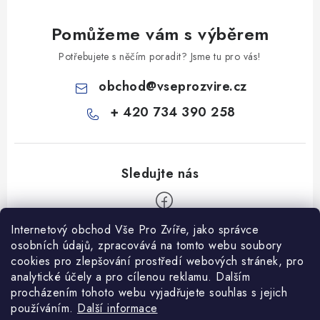
Pomůžeme vám s výběrem
Potřebujete s něčím poradit? Jsme tu pro vás!
obchod
@
vseprozvire.cz
+ 420 734 390 258
Internetový obchod Vše Pro Zvíře, jako správce
Z
osobních údajů, zpracovává na tomto webu soubory
á
cookies pro zlepšování prostředí webových stránek, pro
Informace pro Vás
p
analytické účely a pro cílenou reklamu. Dalším
procházením tohoto webu vyjadřujete souhlas s jejich
a
Ceník dopravy
používáním.
Další informace