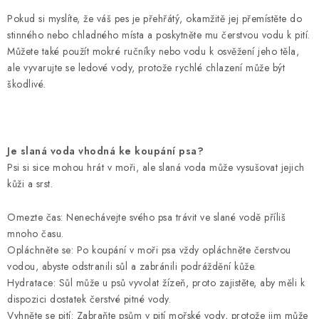
Pokud si myslíte, že váš pes je přehřátý, okamžitě jej přemístěte do
stinného nebo chladného místa a poskytněte mu čerstvou vodu k pití.
Můžete také použít mokré ručníky nebo vodu k osvěžení jeho těla,
ale vyvarujte se ledové vody, protože rychlé chlazení může být
škodlivé.
Je slaná voda vhodná ke koupání psa?
Psi si sice mohou hrát v moři, ale slaná voda může vysušovat jejich
kůži a srst.
Omezte čas: Nenechávejte svého psa trávit ve slané vodě příliš
mnoho času.
Opláchněte se: Po koupání v moři psa vždy opláchněte čerstvou
vodou, abyste odstranili sůl a zabránili podráždění kůže.
Hydratace: Sůl může u psů vyvolat žízeň, proto zajistěte, aby měli k
dispozici dostatek čerstvé pitné vody.
Vyhněte se pití: Zabraňte psům v pití mořské vody, protože jim může