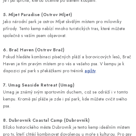
je i psí sprcha, kterou oceníte po slaném koupání.
5. Mljet Paradise (Ostrov Mljet)
Jako národní park je ostrov Mljet skvělým místem pro milovníky
přírody. Tento kemp nabízí mnoho turistických tras, které můžete
společně s vaším psem objevovat.
6. Brač Haven (Ostrov Brač)
Pokud hledáte kombinaci písečných pláží a borovicových lesů, Brač
Haven je tím pravým místem pro vás a vašeho psa. V kempu je k
dispozici psí park s překážkami pro trénink
agility
.
7. Umag Seaside Retreat (Umag)
Umag je známý svým sportovním duchem, což se odráží i v tomto
kempu. Kromě psí pláže je zde i psí park, kde můžete cvičit svého
psa.
8. Dubrovnik Coastal Camp (Dubrovník)
Blízko historického města Dubrovník je tento kemp ideálním místem
pro ty, kteří chtějí kombinovat dovolenou u moře s kulturou. Pro psy