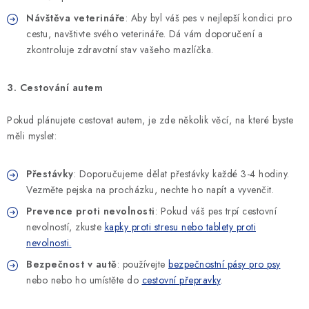
Návštěva veterináře
: Aby byl váš pes v nejlepší kondici pro
cestu, navštivte svého veterináře. Dá vám doporučení a
zkontroluje zdravotní stav vašeho mazlíčka.
3. Cestování autem
Pokud plánujete cestovat autem, je zde několik věcí, na které byste
měli myslet:
Přestávky
: Doporučujeme dělat přestávky každé 3-4 hodiny.
Vezměte pejska na procházku, nechte ho napít a vyvenčit.
Prevence proti nevolnosti
: Pokud váš pes trpí cestovní
nevolností, zkuste
kapky proti stresu nebo tablety proti
nevolnosti.
Bezpečnost v autě
: používejte
bezpečnostní pásy pro psy
nebo nebo ho umístěte do
cestovní přepravky
.