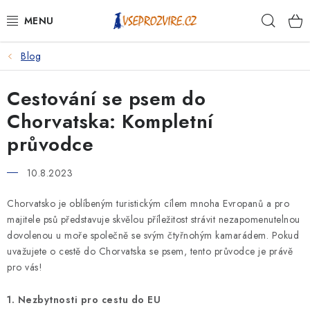
Přejít
Hleda
na
obsah
Blog
PSI
Cestování se psem do
KOČKY
Chorvatska: Kompletní
KONĚ
průvodce
ANTIPARAZITIKA
10.8.2023
PRO CHOVATELE
Chorvatsko je oblíbeným turistickým cílem mnoha Evropanů a pro
majitele psů představuje skvělou příležitost strávit nezapomenutelnou
dovolenou u moře společně se svým čtyřnohým kamarádem. Pokud
NA NEMOCI
uvažujete o cestě do Chorvatska se psem, tento průvodce je právě
pro vás!
KRÁLÍCI/HLODAVCI/PTÁCI
1. Nezbytnosti pro cestu do EU