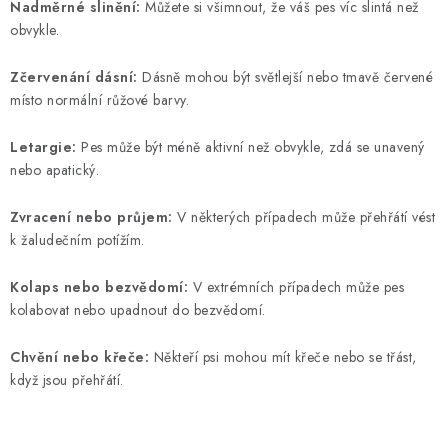
Nadměrné slinění:
Můžete si všimnout, že váš pes víc slintá než
obvykle.
Zčervenání dásní:
Dásně mohou být světlejší nebo tmavě červené
místo normální růžové barvy.
Letargie:
Pes může být méně aktivní než obvykle, zdá se unavený
nebo apatický.
Zvracení nebo průjem:
V některých případech může přehřátí vést
k žaludečním potížím.
Kolaps nebo bezvědomí:
V extrémních případech může pes
kolabovat nebo upadnout do bezvědomí.
Chvění nebo křeče:
Někteří psi mohou mít křeče nebo se třást,
když jsou přehřátí.