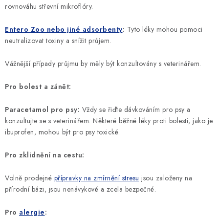
rovnováhu střevní mikroflóry.
Entero Zoo nebo jiné adsorbenty
:
Tyto léky mohou pomoci
neutralizovat toxiny a snížit průjem.
Vážnější případy průjmu by měly být konzultovány s veterinářem.
Pro bolest a zánět:
Paracetamol pro psy:
Vždy se řiďte dávkováním pro psy a
konzultujte se s veterinářem. Některé běžné léky proti bolesti, jako je
ibuprofen, mohou být pro psy toxické.
Pro zklidnění na cestu:
Volně prodejné
přípravky na zmírnění stresu
jsou založeny na
přírodní bázi, jsou nenávykové a zcela bezpečné.
Pro
alergie
: