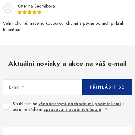
Kateřina Sedmikova
Velmi chutné, našemu kocourovi chutná a pěkně po nich přibral
hubeňour.
Aktuální novinky a akce na váš e-mail
E-mail
PŘIHLÁSIT SE
Souhlasím se
všeobecnými obchodními podmínkami
a
beru na vědomí
zpracování osobních údajů
.