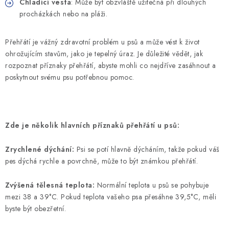
Chladící vesta
: Může být obzvláště užitečná při dlouhých
procházkách nebo na pláži.
Přehřátí je vážný zdravotní problém u psů a může vést k život
ohrožujícím stavům, jako je tepelný úraz. Je důležité vědět, jak
rozpoznat příznaky přehřátí, abyste mohli co nejdříve zasáhnout a
poskytnout svému psu potřebnou pomoc.
Zde je několik hlavních příznaků přehřátí u psů:
Zrychlené dýchání:
Psi se potí hlavně dýcháním, takže pokud váš
pes dýchá rychle a povrchně, může to být známkou přehřátí.
Zvýšená tělesná teplota:
Normální teplota u psů se pohybuje
mezi 38 a 39°C. Pokud teplota vašeho psa přesáhne 39,5°C, měli
byste být obezřetní.