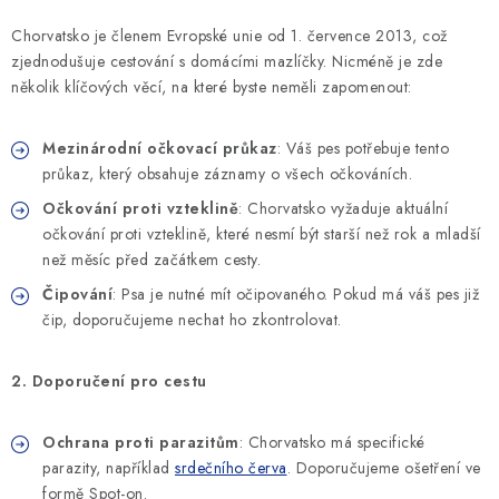
SLEVY
Chorvatsko je členem Evropské unie od 1. července 2013, což
ZNAČKY
zjednodušuje cestování s domácími mazlíčky. Nicméně je zde
několik klíčových věcí, na které byste neměli zapomenout:
Ceník dopravy
Kontakty
Obchodní podmínky
Mezinárodní očkovací průkaz
: Váš pes potřebuje tento
Podmínky ochrany osobních údajů
průkaz, který obsahuje záznamy o všech očkováních.
Očkování proti vzteklině
: Chorvatsko vyžaduje aktuální
očkování proti vzteklině, které nesmí být starší než rok a mladší
než měsíc před začátkem cesty.
Čipování
: Psa je nutné mít očipovaného. Pokud má váš pes již
čip, doporučujeme nechat ho zkontrolovat.
2. Doporučení pro cestu
Ochrana proti parazitům
: Chorvatsko má specifické
parazity, například
srdečního červa
. Doporučujeme ošetření ve
formě Spot-on.