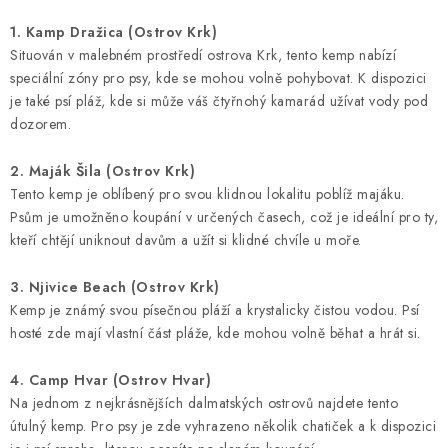
1. Kamp Dražica (Ostrov Krk)
Situován v malebném prostředí ostrova Krk, tento kemp nabízí
speciální zóny pro psy, kde se mohou volně pohybovat. K dispozici
je také psí pláž, kde si může váš čtyřnohý kamarád užívat vody pod
dozorem.
2. Maják Šila (Ostrov Krk)
Tento kemp je oblíbený pro svou klidnou lokalitu poblíž majáku.
Psům je umožněno koupání v určených časech, což je ideální pro ty,
kteří chtějí uniknout davům a užít si klidné chvíle u moře.
3. Njivice Beach (Ostrov Krk)
Kemp je známý svou písečnou pláží a krystalicky čistou vodou. Psí
hosté zde mají vlastní část pláže, kde mohou volně běhat a hrát si.
4. Camp Hvar (Ostrov Hvar)
Na jednom z nejkrásnějších dalmatských ostrovů najdete tento
útulný kemp. Pro psy je zde vyhrazeno několik chatiček a k dispozici