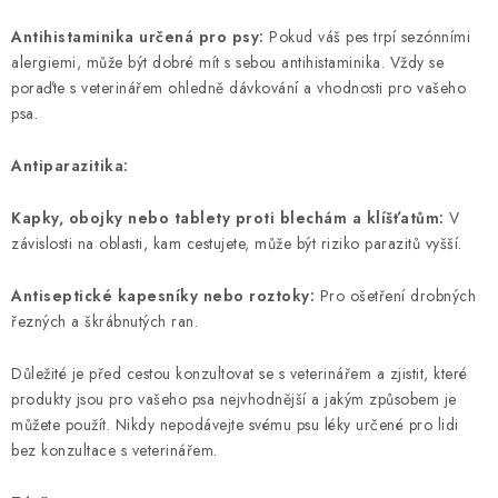
Antihistaminika určená pro psy:
Pokud váš pes trpí sezónními
alergiemi, může být dobré mít s sebou antihistaminika. Vždy se
poraďte s veterinářem ohledně dávkování a vhodnosti pro vašeho
psa.
Antiparazitika:
Kapky, obojky nebo tablety proti blechám a klíšťatům:
V
závislosti na oblasti, kam cestujete, může být riziko parazitů vyšší.
Antiseptické kapesníky nebo roztoky:
Pro ošetření drobných
řezných a škrábnutých ran.
Důležité je před cestou konzultovat se s veterinářem a zjistit, které
produkty jsou pro vašeho psa nejvhodnější a jakým způsobem je
můžete použít. Nikdy nepodávejte svému psu léky určené pro lidi
bez konzultace s veterinářem.