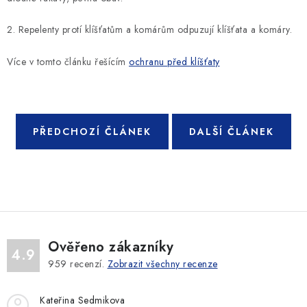
SLEVY
2. Repelenty protí klíšťatům a komárům odpuzují klíšťata a komáry.
ZNAČKY
Více v tomto článku řešícím
ochranu před klíšťaty
Ceník dopravy
Kontakty
Obchodní podmínky
Podmínky ochrany osobních údajů
PŘEDCHOZÍ ČLÁNEK
DALŠÍ ČLÁNEK
Ověřeno zákazníky
4.9
959
recenzí.
Zobrazit všechny recenze
Kateřina Sedmikova