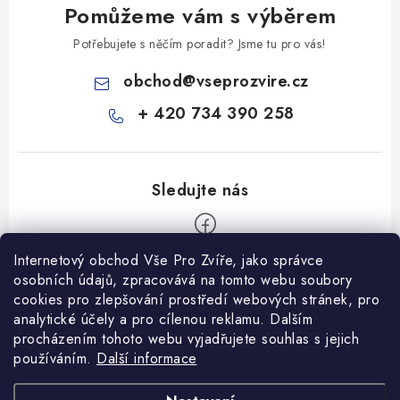
Pomůžeme vám s výběrem
Potřebujete s něčím poradit? Jsme tu pro vás!
obchod
@
vseprozvire.cz
+ 420 734 390 258
Internetový obchod Vše Pro Zvíře, jako správce
Z
osobních údajů, zpracovává na tomto webu soubory
á
cookies pro zlepšování prostředí webových stránek, pro
Informace pro Vás
p
analytické účely a pro cílenou reklamu. Dalším
procházením tohoto webu vyjadřujete souhlas s jejich
a
Ceník dopravy
používáním.
Další informace
t
Kontakty
í
Obchodní podmínky
Heuréka recenze
VseProZvire.cz 2011-2024