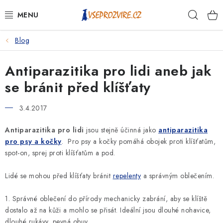
Přejít
Hleda
na
obsah
Blog
PSI
Antiparazitika pro lidi aneb jak
KOČKY
se bránit před klíšťaty
KONĚ
3.4.2017
ANTIPARAZITIKA
Antiparazitika pro lidi
jsou stejně účinná jako
antiparazitika
pro psy a kočky
. Pro psy a kočky pomáhá obojek proti klíšťatům,
PRO CHOVATELE
spot-on, sprej proti klíšťatům a pod.
NA NEMOCI
Lidé se mohou před klíšťaty bránit
repelenty
a správným oblečením.
KRÁLÍCI/HLODAVCI/PTÁCI
1. Správné oblečení do přírody mechanicky zabrání, aby se klíště
dostalo až na kůži a mohlo se přisát. Ideální jsou dlouhé nohavice,
dlouhé rukávy, pevná obuv.