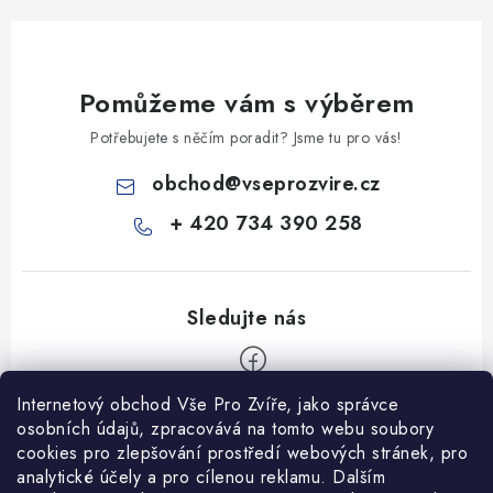
Pomůžeme vám s výběrem
Potřebujete s něčím poradit? Jsme tu pro vás!
obchod
@
vseprozvire.cz
+ 420 734 390 258
Internetový obchod Vše Pro Zvíře, jako správce
Z
osobních údajů, zpracovává na tomto webu soubory
á
cookies pro zlepšování prostředí webových stránek, pro
Informace pro Vás
p
analytické účely a pro cílenou reklamu. Dalším