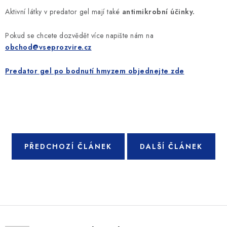
SLEVY
Aktivní látky v predator gel mají také
antimikrobní účinky.
ZNAČKY
Pokud se chcete dozvědět více napište nám na
obchod@vseprozvire.cz
Ceník dopravy
Kontakty
Obchodní podmínky
Predator gel po bodnutí hmyzem objednejte zde
Podmínky ochrany osobních údajů
PŘEDCHOZÍ ČLÁNEK
DALŠÍ ČLÁNEK