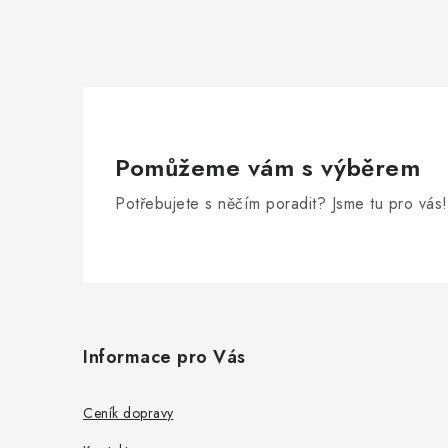
Pomůžeme vám s výběrem
Potřebujete s něčím poradit? Jsme tu pro vás!
Z
á
Informace pro Vás
p
a
Ceník dopravy