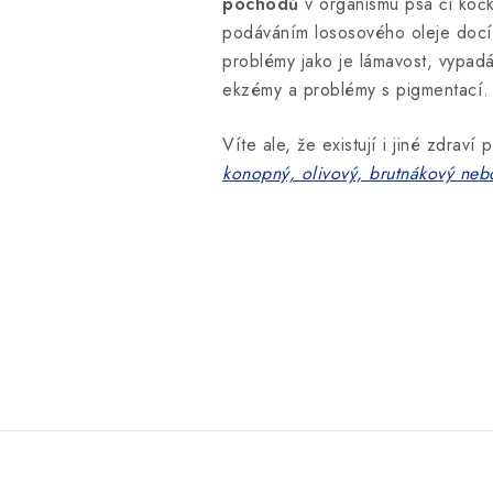
pochodů
v organismu psa či kočky
podáváním lososového oleje docílí
problémy jako je lámavost, vypadáv
ekzémy a problémy s pigmentací.
Víte ale, že existují i jiné zdrav
konopný, olivový, brutnákový nebo 