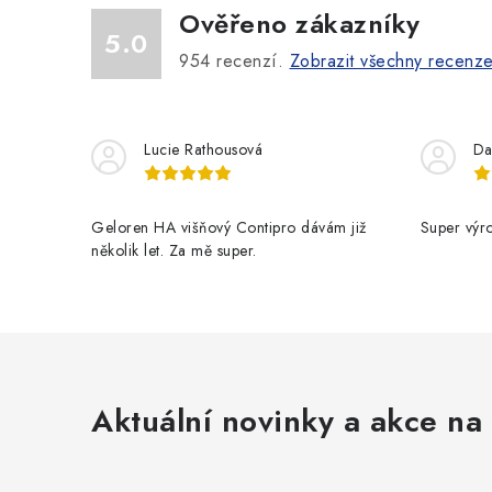
Ověřeno zákazníky
5.0
954
recenzí.
Zobrazit všechny recenz
Lucie Rathousová
Da
Geloren HA višňový Contipro dávám již
Super výr
několik let. Za mě super.
Aktuální novinky a akce na 