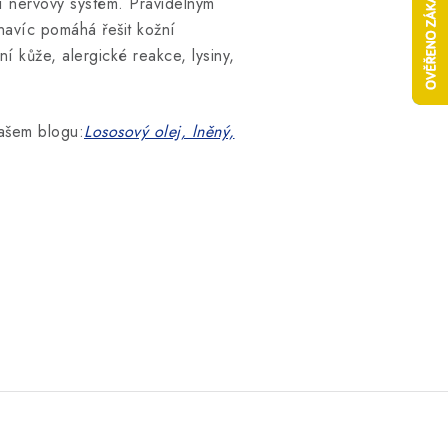
ní nervový systém. Pravidelným
navíc pomáhá řešit kožní
ní kůže, alergické reakce, lysiny,
našem blogu:
Lososový olej, lněný,