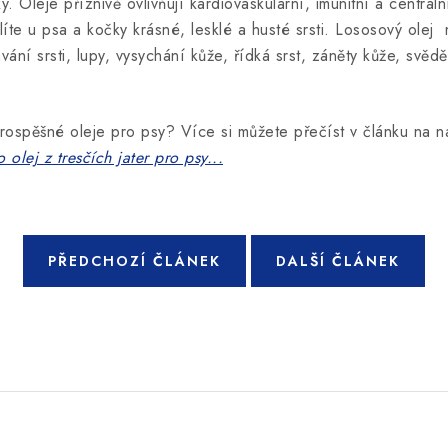
. Oleje příznivě ovlivňují kardiovaskulární, imunitní a centrál
te u psa a kočky krásné, lesklé a husté srsti. Lososový olej 
ání srsti, lupy, vysychání kůže, řídká srst, záněty kůže, svědě
í prospěšné oleje pro psy? Více si můžete přečíst v článku na 
olej z tresčích jater pro psy...
PŘEDCHOZÍ ČLÁNEK
DALŠÍ ČLÁNEK