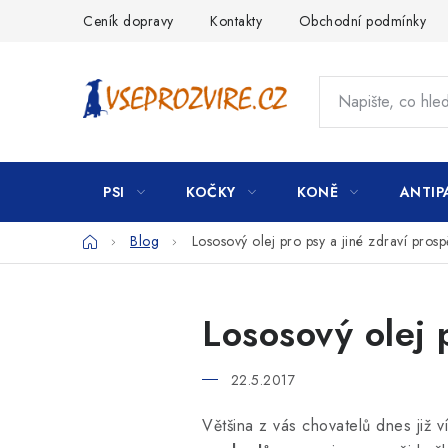
Přejít
Ceník dopravy
Kontakty
Obchodní podmínky
na
obsah
PSI
KOČKY
KONĚ
ANTIP
Domů
Blog
Lososový olej pro psy a jiné zdraví prosp
Lososový olej 
22.5.2017
Většina z vás chovatelů dnes již v