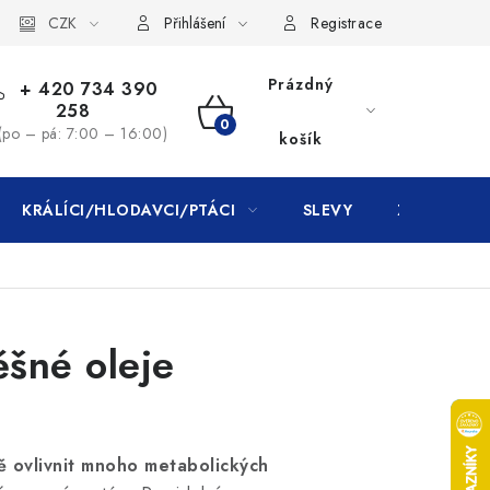
CZK
Přihlášení
Registrace
Prázdný
+ 420 734 390
258
NÁKUPNÍ
(po – pá: 7:00 – 16:00)
košík
KOŠÍK
KRÁLÍCI/HLODAVCI/PTÁCI
SLEVY
ZNAČKY
ěšné oleje
ně ovlivnit mnoho metabolických