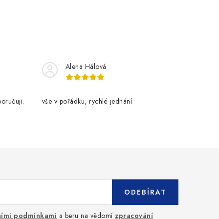
Alena Hálová
oručuji.
vše v pořádku, rychlé jednání
ODEBÍRAT
ími podmínkami
a beru na vědomí
zpracování