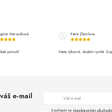
e
gmar Maroušková
Petra Zborilova
obek pomohl
Vesta výborná, dodání rychlé. Dop
váš e-mail
Souhlasím se
všeobecnými obchodn