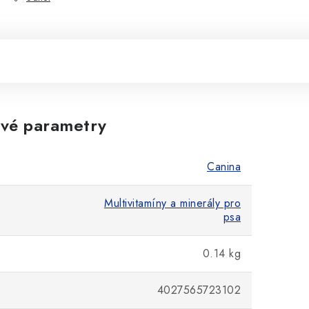
vé parametry
Canina
Multivitamíny a minerály pro
psa
0.14 kg
4027565723102