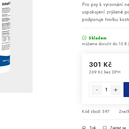
Pro psy k vyrovnání ne
uspokojení zvýšené po
podporuje tvorbu kostn
Skladem
10.8
301 Kč
269 Kč bez DPH
Měrná cena:
Kód zboží:
597
Znač
Tisk
Zeptat se