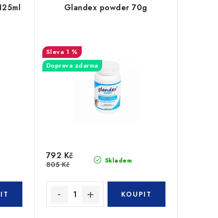
 125ml
Glandex powder 70g
1 %
Doprava zdarma
792 Kč
Skladem
805 Kč