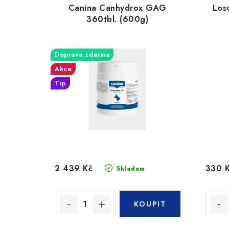
Canina Canhydrox GAG
Los
360tbl. (600g)
Doprava zdarma
Akce
Tip
2 439 Kč
330 
Skladem