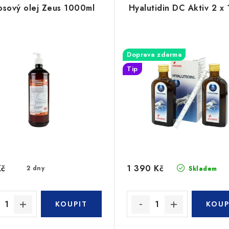
osový olej Zeus 1000ml
Hyalutidin DC Aktiv 2 x
Doprava zdarma
Tip
Kč
1 390 Kč
2 dny
Skladem