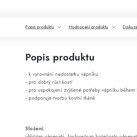
Popis produktu
Hodnocení produktu
Diskuz
Popis produktu
- k vyrovnání nedostatku vápníku
- pro dobrý růst kostí
- pro uspokojení zvýšené potřeby vápníku během b
- podporuje tvorbu kostní tkáně
Složení:
uhličitan vápenatý, fosforečnan hořečnato-vápena