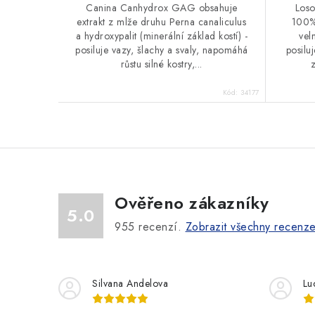
Canina Canhydrox GAG obsahuje
Loso
extrakt z mlže druhu Perna canaliculus
100% 
a hydroxypalit (minerální základ kostí) -
vel
posiluje vazy, šlachy a svaly, napomáhá
posiluj
růstu silné kostry,...
z
Kód:
34177
Ověřeno zákazníky
5.0
955
recenzí.
Zobrazit všechny recenz
Silvana Andelova
Lu