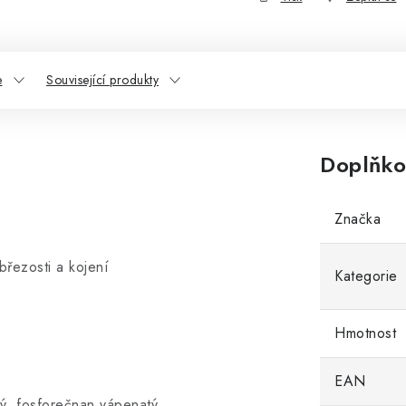
e
Související produkty
Doplňko
Značka
řezosti a kojení
Kategorie
Hmotnost
EAN
tý, fosforečnan vápenatý,