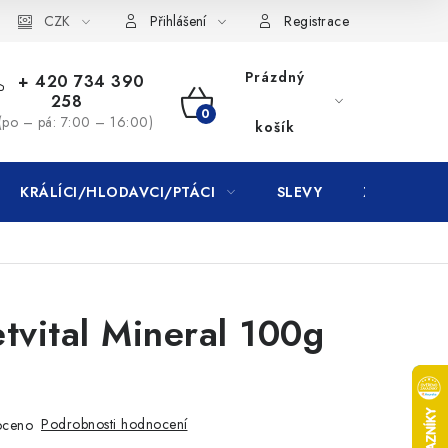
CZK
Přihlášení
Registrace
Prázdný
+ 420 734 390
258
NÁKUPNÍ
(po – pá: 7:00 – 16:00)
košík
KOŠÍK
KRÁLÍCI/HLODAVCI/PTÁCI
SLEVY
ZNAČKY
tvital Mineral 100g
Podrobnosti hodnocení
oceno