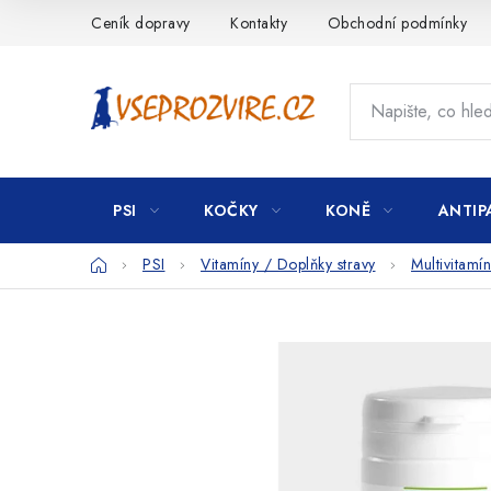
Přejít
Ceník dopravy
Kontakty
Obchodní podmínky
na
obsah
PSI
KOČKY
KONĚ
ANTIP
Domů
PSI
Vitamíny / Doplňky stravy
Multivitamí