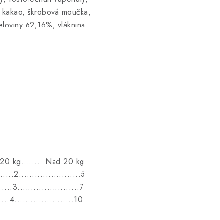
, kakao, škrobová moučka,
eloviny 62,16%, vláknina
o 20 kg.........Nad 20 kg
.....2.......................5
....3.......................7
...4......................10