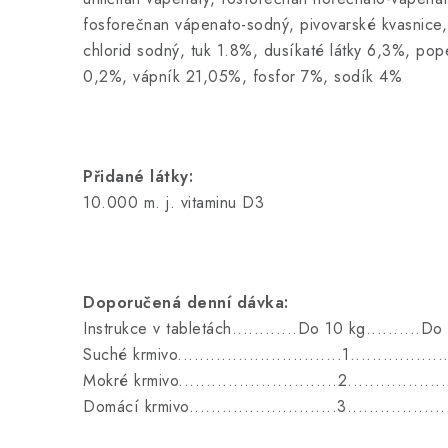
fosforečnan vápenato-sodný, pivovarské kvasnice
chlorid sodný, tuk 1.8%, dusíkaté látky 6,3%, pop
0,2%, vápník 21,05%, fosfor 7%, sodík 4%
Přidané látky:
10.000 m. j. vitaminu D3
Doporučená denní dávka:
Instrukce v tabletách............Do 10 kg..........D
Suché krmivo..............................1..................
Mokré krmivo.............................2...................
Domácí krmivo...........................3...................