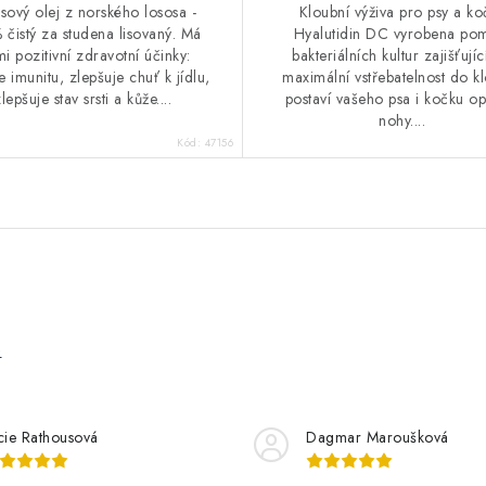
sový olej z norského lososa -
Kloubní výživa pro psy a ko
čistý za studena lisovaný. Má
Hyalutidin DC vyrobena po
mi pozitivní zdravotní účinky:
bakteriálních kultur zajišťující
e imunitu, zlepšuje chuť k jídlu,
maximální vstřebatelnost do k
lepšuje stav srsti a kůže....
postaví vašeho psa i kočku op
nohy....
Kód:
47156
e
cie Rathousová
Dagmar Maroušková