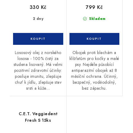
330 Kč
799 Kč
2 dny
Skladem
Lososový olej z norského
Obojek proti blechám a
lososa - 100% čistý za
klíšťatům pro kočky a malé
studena lisovaný. Má velmi
psy. Nejdéle působící
pozitivní zdravotní účinky:
antiparazitní obojek až 8
posiluje imunitu, zlepšuje
měsíční ochrana. Účinný,
chuť k jídlu, zlepšuje stav
bezpečný, voděodolný,
srsti a kůže....
bez zápachu.
C.E.T. Veggiedent
Fresh S 15ks