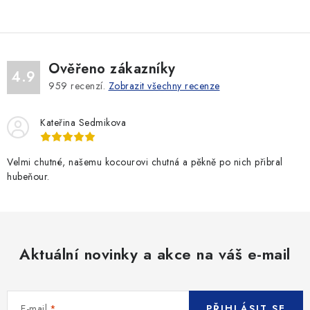
Ověřeno zákazníky
4.9
959
recenzí.
Zobrazit všechny recenze
Kateřina Sedmikova
Velmi chutné, našemu kocourovi chutná a pěkně po nich přibral
hubeňour.
Aktuální novinky a akce na váš e-mail
E-mail
PŘIHLÁSIT SE