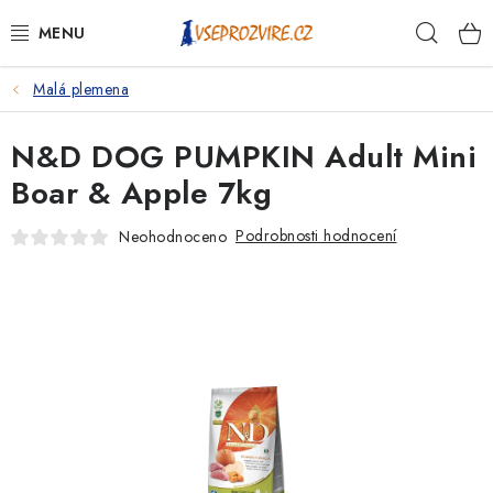
Přejít
Hleda
na
obsah
Malá plemena
PSI
N&D DOG PUMPKIN Adult Mini
KOČKY
Boar & Apple 7kg
KONĚ
Podrobnosti hodnocení
Neohodnoceno
ANTIPARAZITIKA
PRO CHOVATELE
NA NEMOCI
KRÁLÍCI/HLODAVCI/PTÁCI