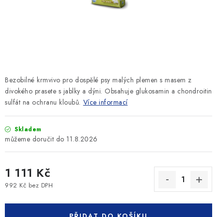
SLEVY
ZNAČKY
Ceník dopravy
Kontakty
Obchodní podmínky
Podmínky ochrany osobních údajů
Bezobilné krmvivo pro dospělé psy malých plemen s masem z
divokého prasete s jablky a dýni. Obsahuje glukosamin a chondroitin
sulfát na ochranu kloubů.
Více informací
Skladem
11.8.2026
1 111 Kč
992 Kč bez DPH
Měrná cena:
PŘIDAT DO KOŠÍKU