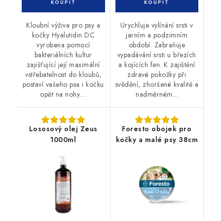
Kloubní výživa pro psy a
Urychluje vylínání srsti v
kočky Hyalutidin DC
jarním a podzimním
vyrobena pomocí
období. Zabraňuje
bakteriálních kultur
vypadávání srsti u březích
zajišťující její maximální
a kojících fen. K zajištění
vstřebatelnost do kloubů,
zdravé pokožky při
postaví vašeho psa i kočku
svědění, zhoršené kvalitě a
opět na nohy....
nadměrném...
Lososový olej Zeus
Foresto obojek pro
1000ml
kočky a malé psy 38cm