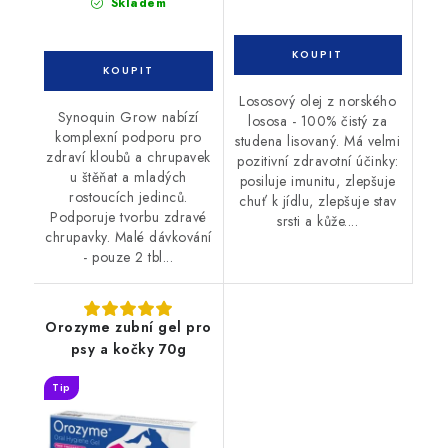
Skladem
Lososový olej z norského
Synoquin Grow nabízí
lososa - 100% čistý za
komplexní podporu pro
studena lisovaný. Má velmi
zdraví kloubů a chrupavek
pozitivní zdravotní účinky:
u štěňat a mladých
posiluje imunitu, zlepšuje
rostoucích jedinců.
chuť k jídlu, zlepšuje stav
Podporuje tvorbu zdravé
srsti a kůže....
chrupavky. Malé dávkování
- pouze 2 tbl...
Orozyme zubní gel pro
psy a kočky 70g
Tip