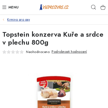
Přejít
Hleda
na
obsah
Krmivo pro psy
PSI
Topstein konzerva Kuře a srdce
KOČKY
v plechu 800g
KONĚ
Podrobnosti hodnocení
Neohodnoceno
ANTIPARAZITIKA
PRO CHOVATELE
NA NEMOCI
KRÁLÍCI/HLODAVCI/PTÁCI