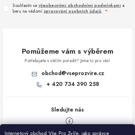
Souhlasím se
všeobecnými obchodními podmínkami
a
beru na vědomí
zpracování osobních údajů
.
Pomůžeme vám s výběrem
Potřebujete s něčím poradit? Jsme tu pro vás!
obchod
@
vseprozvire.cz
+ 420 734 390 258
Internetový obchod Vše Pro Zvíře, jako správce