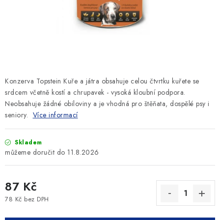
SLEVY
ZNAČKY
Ceník dopravy
Kontakty
Obchodní podmínky
Podmínky ochrany osobních údajů
Konzerva Topstein Kuře a játra obsahuje celou čtvrtku kuřete se
srdcem včetně kostí a chrupavek - vysoká kloubní podpora.
Neobsahuje žádné obiloviny a je vhodná pro štěňata, dospělé psy i
seniory.
Více informací
Skladem
11.8.2026
87 Kč
78 Kč bez DPH
Měrná cena: