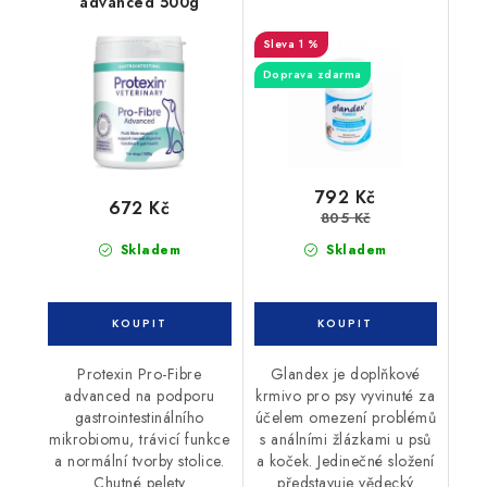
advanced 500g
1 %
Doprava zdarma
792 Kč
672 Kč
805 Kč
Skladem
Skladem
Protexin Pro-Fibre
Glandex je doplňkové
advanced na podporu
krmivo pro psy vyvinuté za
gastrointestinálního
účelem omezení problémů
mikrobiomu, trávicí funkce
s análními žlázkami u psů
a normální tvorby stolice.
a koček. Jedinečné složení
Chutné pelety
představuje vědecký