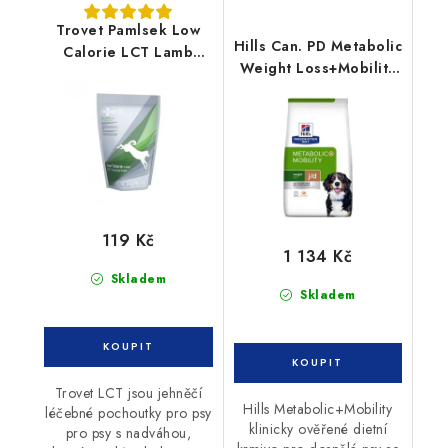
Trovet Pamlsek Low
Hills Can. PD Metabolic
Calorie LCT Lamb
Weight Loss+Mobility
400g
4kg
119 Kč
1 134 Kč
Skladem
Skladem
Trovet LCT jsou jehněčí
Hills Metabolic+Mobility
léčebné pochoutky pro psy
klinicky ověřené dietní
pro psy s nadváhou,