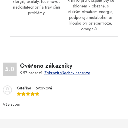
krmivo pro dospělé psy se
alergií, oxaláty, ledvinovou
sklonem k obezitě, s
nedostatečností a trávicími
nízkým obsahem energie,
problémy.
podporuje metabolismus
kloubů při osteoartróze,
omega-3...
Ověřeno zákazníky
5.0
957
recenzí.
Zobrazit všechny recenze
Kateřina Hovorková
Vše super