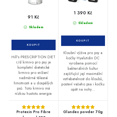
1 390 Kč
91 Kč
Skladem
Skladem
Kloubní výživa pro psy a
Hill's PRESCRIPTION DIET
kočky Hyalutidin DC
r/d krmivo pro psy je
vyrobena pomocí
kompletní dietetické
bakteriálních kultur
krmivo pro snížení
zajišťující její maximální
nadměrné tělesné
vstřebatelnost do kloubů,
hmotnosti a u dospělých
postaví vašeho psa i kočku
psů. Toto krmivo má
opět na nohy....
nízkou hustotu energie.
Protexin Pro Fibre
Glandex powder 70g