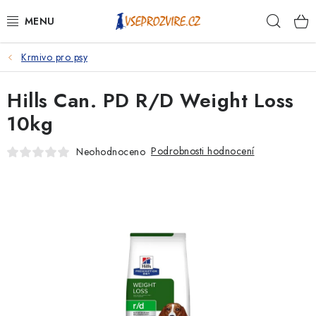
Přejít
Hleda
na
obsah
Krmivo pro psy
PSI
Hills Can. PD R/D Weight Loss
KOČKY
10kg
KONĚ
Podrobnosti hodnocení
Neohodnoceno
ANTIPARAZITIKA
PRO CHOVATELE
NA NEMOCI
KRÁLÍCI/HLODAVCI/PTÁCI