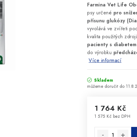
Farmina Vet Life Ob
psy určené
pro sníže
přísunu glukózy (Dia
vyvolává ve zvířeti poc
kvalita použitých zdro
pacienty s diabetem
do výrobku
předcháze
Více informací
Skladem
11.8.
1 764 Kč
1 575 Kč bez DPH
Měrná cena: