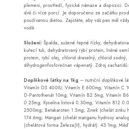
plemeni, prostředí, fyzické námaze a dispozici. D
dvě či více porcí. Je doporučeno ze začátku prod
používanou dietou. Zajistěte, aby váš pes měl vždy
vodě.
Složení:
Špalda, sušené řepné řízky, dehydratova
kuřecí tuk, dehydratovaný rybí protein, lněné sem
protein, rybí olej, chlorid draselný, chlorid sodný,
dihydrogenfosforečnan vápenatý. Zdroj sacharidů:
Doplňkové látky na 1kg
– nutriční doplňkové l
Vitamín D3 400IU; Vitamín E 600mg; Vitamín C 1
D-Pantothenát 10mg; Vitamín B2 5mg; Vitamín B6
0.25mg; Kyselina listová 0.30mg; Vitamín B12 0.0
2500mg; Betakaroten 1.5mg; Zinek (chelát zinku h
174.6mg; Mangan (chelát manganu hydroxy analog
(chelátová forma Železa(II), hydrát): 43.1mg; Měď