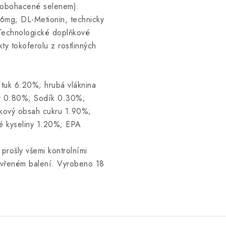
y obohacené selenem):
6mg; DL-Metionin, technicky
Technologické doplňkové
kty tokoferolu z rostlinných
tuk 6.20%; hrubá vláknina
r 0.80%; Sodík 0.30%;
kový obsah cukru 1.90%;
 kyseliny 1.20%; EPA
 prošly všemi kontrolními
zavřeném balení. Vyrobeno 18
.