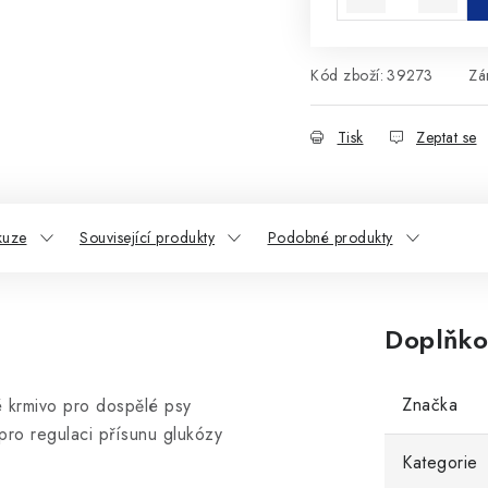
Kód zboží:
39273
Zá
Tisk
Zeptat se
kuze
Související produkty
Podobné produkty
Doplňko
Značka
é krmivo pro dospělé psy
pro regulaci přísunu glukózy
Kategorie