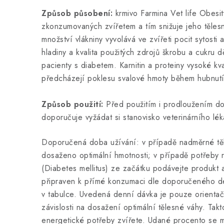
Způsob působení:
krmivo Farmina Vet life Obesity
zkonzumovaných zvířetem a tím snižuje jeho těles
množství vlákniny vyvolává ve zvířeti pocit sytosti 
hladiny a kvalita použitých zdrojů škrobu a cukru 
pacienty s diabetem. Karnitin a proteiny vysoké kv
předcházejí poklesu svalové hmoty během hubnutí
Způsob použití:
Před použitím i prodloužením do
doporučuje vyžádat si stanovisko veterinárního lék
Doporučená doba užívání: v případě nadměrné tě
dosaženo optimální hmotnosti; v případě potřeby 
(Diabetes mellitus) ze začátku podávejte produkt 
připraven k přímé konzumaci dle doporučeného 
v tabulce. Uvedená denní dávka je pouze orientač
závislosti na dosažení optimální tělesné váhy. Tak
energetické potřeby zvířete. Udané procento se mů