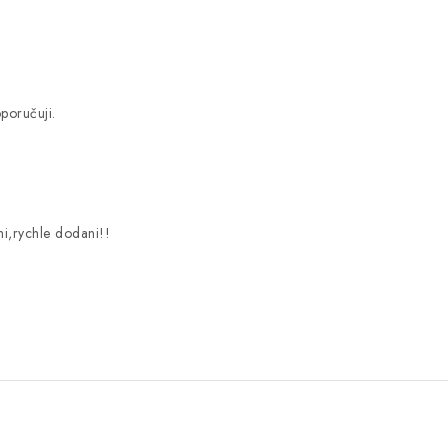
poručuji.
ni,rychle dodani!!