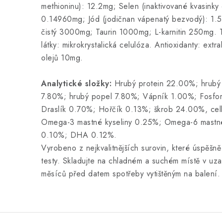
methioninu): 12.2mg; Selen (inaktivované kvasink
0.14960mg; Jód (jodičnan vápenatý bezvodý): 1.5
čistý 3000mg; Taurin 1000mg; L-karnitin 250mg. 
látky: mikrokrystalická celulóza. Antioxidanty: extra
olejů 10mg.
Analytické složky:
Hrubý protein 22.00%; hrubý 
7.80%; hrubý popel 7.80%; Vápník 1.00%; Fosfo
Draslík 0.70%; Hořčík 0.13%; škrob 24.00%, cel
Omega-3 mastné kyseliny 0.25%; Omega-6 mastné
0.10%; DHA 0.12%.
Vyrobeno z nejkvalitnějších surovin, které úspěšně
testy. Skladujte na chladném a suchém místě v u
měsíců před datem spotřeby vytištěným na balení