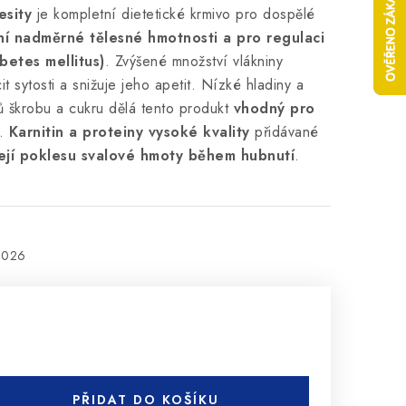
esity
je kompletní dietetické krmivo pro dospělé
ní nadměrné tělesné hmotnosti a pro regulaci
betes mellitus)
. Zvýšené množství vlákniny
it sytosti a snižuje jeho apetit. Nízké hladiny a
jů škrobu a cukru dělá tento produkt
vhodný pro
.
Karnitin a proteiny vysoké kvality
přidávané
jí poklesu svalové hmoty během hubnutí
.
2026
PŘIDAT DO KOŠÍKU