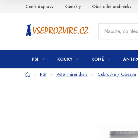
Přejít
Ceník dopravy
Kontakty
Obchodní podmínky
na
obsah
PSI
KOČKY
KONĚ
ANTIP
Domů
PSI
Veterinární diety
Cukrovka / Obezita