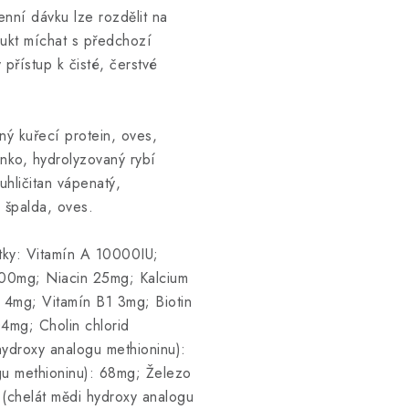
enní dávku lze rozdělit na
ukt míchat s předchozí
 přístup k čisté, čerstvé
ný kuřecí protein, oves,
ínko, hydrolyzovaný rybí
 uhličitan vápenatý,
 špalda, oves.
átky: Vitamín A 10000IU;
00mg; Niacin 25mg; Kalcium
 4mg; Vitamín B1 3mg; Biotin
4mg; Cholin chlorid
ydroxy analogu methioninu):
u methioninu): 68mg; Železo
 (chelát mědi hydroxy analogu