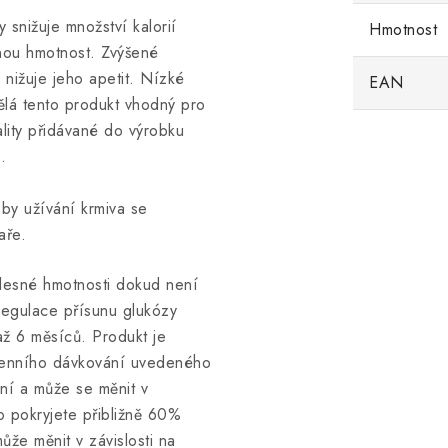
 snižuje množství kalorií
Hmotnost
nou hmotnost. Zvýšené
a nižuje jeho apetit. Nízké
EAN
dělá tento produkt vhodný pro
ality přidávané do výrobku
.
by užívání krmiva se
aře.
lesné hmotnosti dokud není
regulace přísunu glukózy
až 6 měsíců. Produkt je
denního dávkování uvedeného
ní a může se měnit v
to pokryjete přibližně 60%
že měnit v závislosti na