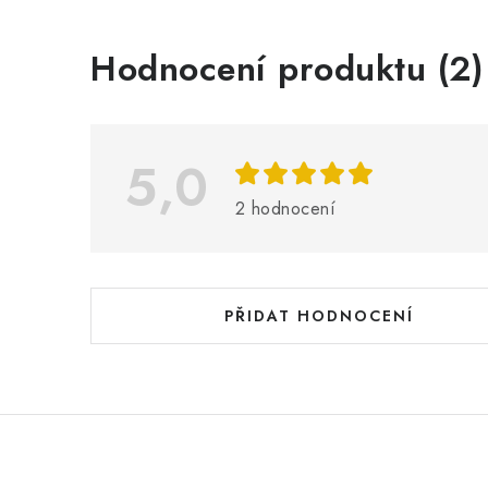
V
Hodnocení produktu (2)
ý
p
i
5,0
s
2 hodnocení
h
o
d
PŘIDAT HODNOCENÍ
n
o
c
e