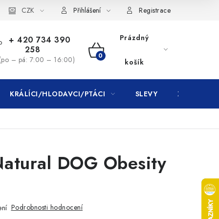
CZK
Přihlášení
Registrace
Prázdný
+ 420 734 390
258
NÁKUPNÍ
(po – pá: 7:00 – 16:00)
košík
KOŠÍK
KRÁLÍCI/HLODAVCI/PTÁCI
SLEVY
ZNAČKY
Natural DOG Obesity
Podrobnosti hodnocení
ení