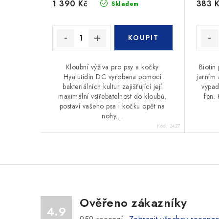
1 390 Kč
383 
Skladem
Kloubní výživa pro psy a kočky
Biotin 
Hyalutidin DC vyrobena pomocí
jarním
bakteriálních kultur zajišťující její
vypad
maximální vstřebatelnost do kloubů,
fen. 
postaví vašeho psa i kočku opět na
nohy....
Kód:
2427
Ověřeno zákazníky
4.9