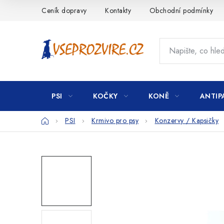
Přejít
Ceník dopravy
Kontakty
Obchodní podmínky
na
obsah
PSI
KOČKY
KONĚ
ANTIP
Domů
PSI
Krmivo pro psy
Konzervy / Kapsičky