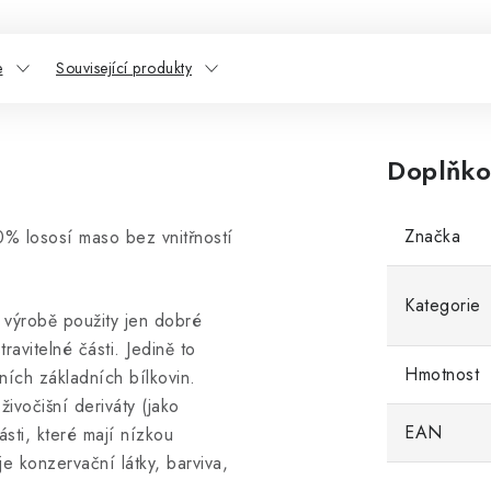
e
Související produkty
Doplňko
Značka
0% lososí maso bez vnitřností
Kategorie
 výrobě použity jen dobré
ravitelné části. Jedině to
Hmotnost
ích základních bílkovin.
vočišní deriváty (jako
EAN
ásti, které mají nízkou
 konzervační látky, barviva,