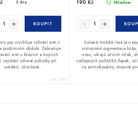
Kč
190 Kč
2 dny
Skladem
pro psy urychluje vylínání srsti v
Sušená mořská řasa pro psy
 a podzimním období. Zabraňuje
zvýraznění pigmentace kůže, s
ávání srsti u březích a kojících
nosu, okrajů očních víček, d
K zajištění zdravé pokožky při
nášlapných polštářků tlapek, oč
svědění, zhoršené...
na aminokyseliny, stopové prvk
Kód:
34119