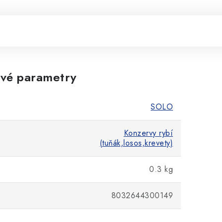
vé parametry
SOLO
Konzervy rybí
(tuňák,losos,krevety)
0.3 kg
8032644300149