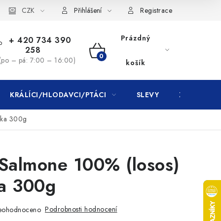
CZK
Přihlášení
Registrace
Prázdný
+ 420 734 390
258
NÁKUPNÍ
(po – pá: 7:00 – 16:00)
košík
KOŠÍK
KRÁLÍCI/HLODAVCI/PTÁCI
SLEVY
ZNAČKY
čka 300g
Salmone 100% (losos)
a 300g
Podrobnosti hodnocení
eohodnoceno