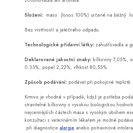
zchutňovadla ani aromata.
Složení:
maso (losos 100%) určené na běžný li
Bez vnitřností a jatečného odpadu.
Technologické přídavní látky:
zahušťovadla a ge
Deklarované jakostní znaky:
bílkoviny 7,05%, o
0.33%, popel 2,22%, vlhkost 80,55%.
Způsob podávání:
podávat při pokojové teplotě.
Krmivo je vhodné v případě, když je potřeba podá
stravitelné bílkoviny s vysokou biologickou hodnot
nejcennějších částech masa s vysokým obshem ese
konzultaci s veterinárním lékařem je možné podáv
při diagnostice
alergie
anebo potravinové intoler