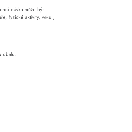
enní dávka může být
, fyzické aktivity, věku ,
.
a obalu.
.