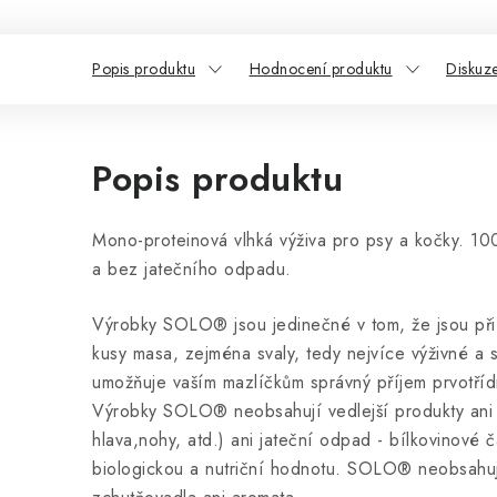
Popis produktu
Hodnocení produktu
Diskuz
Popis produktu
Mono-proteinová vlhká výživa pro psy a kočky. 10
a bez jatečního odpadu.
Výrobky SOLO® jsou jedinečné v tom, že jsou při
kusy masa, zejména svaly, tedy nejvíce výživné a st
umožňuje vaším mazlíčkům správný příjem prvotřídn
Výrobky SOLO® neobsahují vedlejší produkty ani ži
hlava,nohy, atd.) ani jateční odpad - bílkovinové č
biologickou a nutriční hodnotu. SOLO® neobsahuje