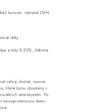
dský konzum vybrané DRN .
lové látky.
leje a tuky 8,20%, vláknina
vat velice chutné, vysoce
ou, které kjsou obsaženy v
nciálních aminokyselin. Po
at monoproteinovou dietu i
ance.