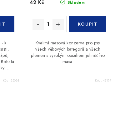
42 Kč
Skladem
 - k
Kvalitní masová konzerva pro psy
rsti,
všech věkových kategorií a všech
rápů,
plemen s vysokým obsahem jehněčího
í.Bohatá
masa.
y,...
Kód:
25083
Kód:
43197