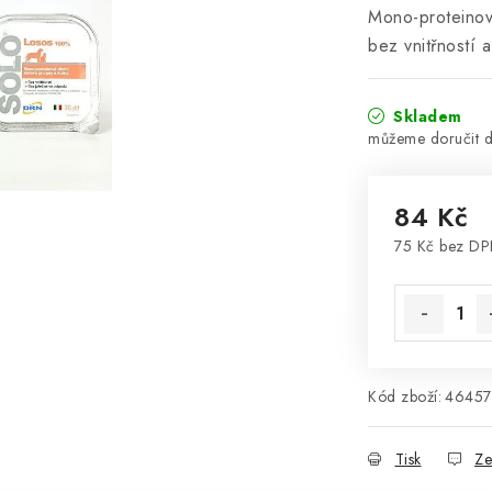
Mono-proteinov
bez vnitřností 
Skladem
84 Kč
75 Kč bez D
Měrná cena
Kód zboží:
46457
Tisk
Ze