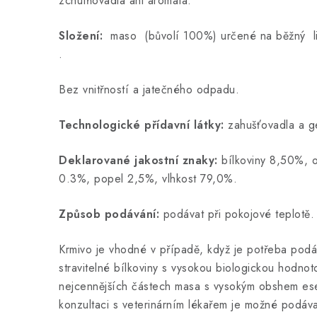
zchutňovadla ani aromata.
Složení:
maso (bůvolí 100%) určené na běžný 
.
Bez vnitřností a jatečného odpadu.
Technologické přídavní látky:
zahušťovadla a ge
Deklarované jakostní znaky:
bílkoviny 8,50%, o
0.3%, popel 2,5%, vlhkost 79,0%.
Způsob podávání:
podávat při pokojové teplotě.
Krmivo je vhodné v případě, když je potřeba podá
stravitelné bílkoviny s vysokou biologickou hodnot
nejcennějších částech masa s vysokým obshem ese
konzultaci s veterinárním lékařem je možné podáv