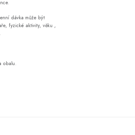
ance.
enní dávka může být
, fyzické aktivity, věku ,
.
a obalu.