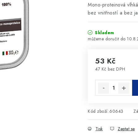
Mono-proteinová vlhk
bez vnitřností a bez 
Skladem
10.8
53 Kč
47 Kč bez DPH
Měrná cena:
Kód zboží:
60643
Zá
Tisk
Zeptat se