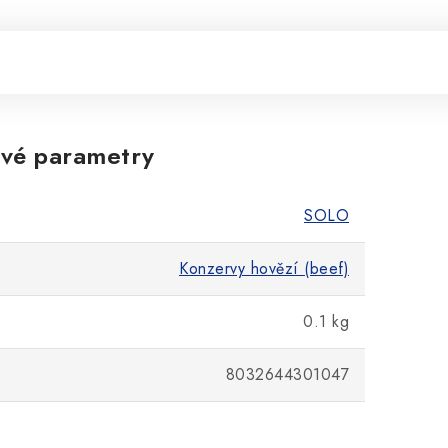
vé parametry
SOLO
Konzervy hovězí (beef)
0.1 kg
8032644301047