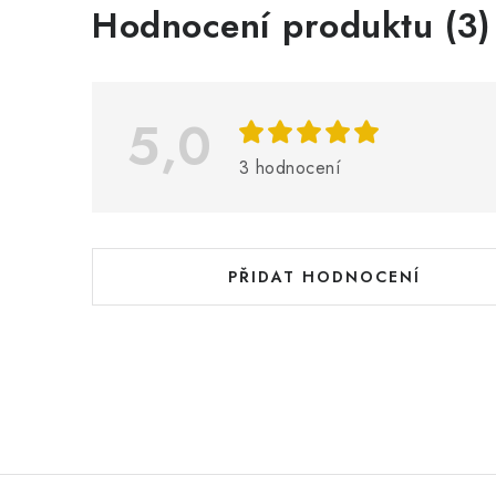
V
Hodnocení produktu (3)
ý
p
i
5,0
s
3 hodnocení
h
o
d
PŘIDAT HODNOCENÍ
n
o
c
e
n