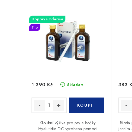
Doprava zdarma
Tip
1 390 Kč
383 
Skladem
Kloubní výživa pro psy a kočky
Biotin 
Hyalutidin DC vyrobena pomocí
jarním