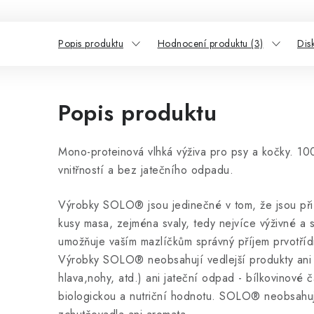
Popis produktu
Hodnocení produktu (3)
Dis
Popis produktu
Mono-proteinová vlhká výživa pro psy a kočky. 1
vnitřností a bez jatečního odpadu.
Výrobky SOLO® jsou jedinečné v tom, že jsou při
kusy masa, zejména svaly, tedy nejvíce výživné a st
umožňuje vaším mazlíčkům správný příjem prvotřídn
Výrobky SOLO® neobsahují vedlejší produkty ani ži
hlava,nohy, atd.) ani jateční odpad - bílkovinové č
biologickou a nutriční hodnotu. SOLO® neobsahuje