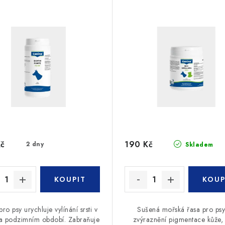
Kč
190 Kč
2 dny
Skladem
pro psy urychluje vylínání srsti v
Sušená mořská řasa pro psy
 a podzimním období. Zabraňuje
zvýraznění pigmentace kůže, s