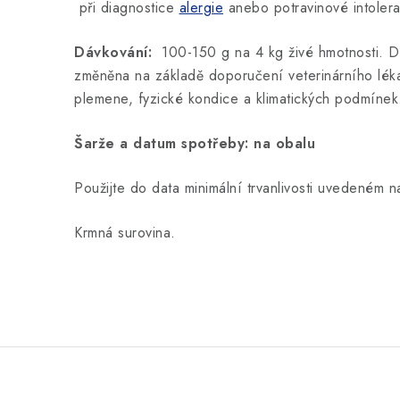
při diagnostice
alergie
anebo potravinové intoler
Dávkování:
100-150 g na 4 kg živé hmotnosti. D
změněna na základě doporučení veterinárního lékaře
plemene, fyzické kondice a klimatických podmínek
Šarže a datum spotřeby: na obalu
Použijte do data minimální trvanlivosti uvedeném n
Krmná surovina.