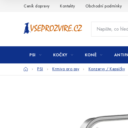
Přejít
Ceník dopravy
Kontakty
Obchodní podmínky
na
obsah
PSI
KOČKY
KONĚ
ANTIP
Domů
PSI
Krmivo pro psy
Konzervy / Kapsičky