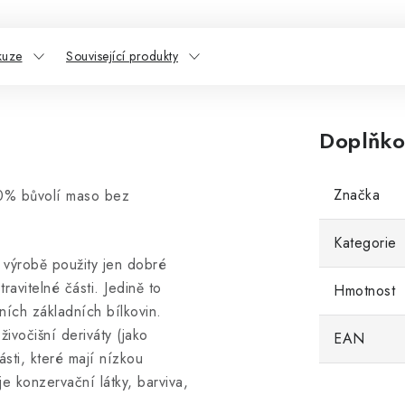
kuze
Související produkty
Doplňko
Značka
00% bůvolí maso bez
Kategorie
 výrobě použity jen dobré
ravitelné části. Jedině to
Hmotnost
ích základních bílkovin.
vočišní deriváty (jako
EAN
ásti, které mají nízkou
 konzervační látky, barviva,