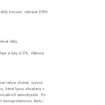
lidský konzum vybrané DRN
lové látky.
leje a tuky 6,0%, vláknina
vat velice chutné, vysoce
ou, které kjsou obsaženy v
nciálních aminokyselin. Po
at monoproteinovou dietu i