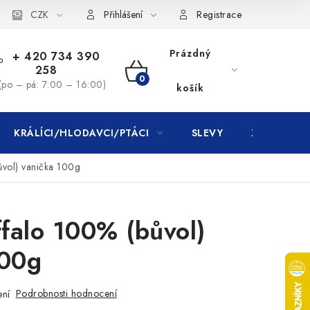
CZK
Přihlášení
Registrace
Prázdný
+ 420 734 390
258
NÁKUPNÍ
(po – pá: 7:00 – 16:00)
košík
KOŠÍK
KRÁLÍCI/HLODAVCI/PTÁCI
SLEVY
ZNAČKY
vol) vanička 100g
falo 100% (bůvol)
100g
Podrobnosti hodnocení
ení