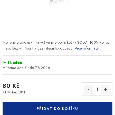
SLEVY
ZNAČKY
Ceník dopravy
Kontakty
Obchodní podmínky
Podmínky ochrany osobních údajů
Mono-proteinová vlhká výživa pro psy a kočky SOLO. 100% kohoutí
maso bez vnitřností a bez jatečního odpadu.
Více informací
Skladem
7.8.2026
80 Kč
71 Kč bez DPH
Měrná cena:
PŘIDAT DO KOŠÍKU