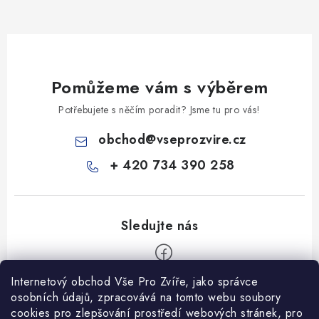
Pomůžeme vám s výběrem
Potřebujete s něčím poradit? Jsme tu pro vás!
obchod
@
vseprozvire.cz
+ 420 734 390 258
Internetový obchod Vše Pro Zvíře, jako správce
Z
osobních údajů, zpracovává na tomto webu soubory
á
cookies pro zlepšování prostředí webových stránek, pro