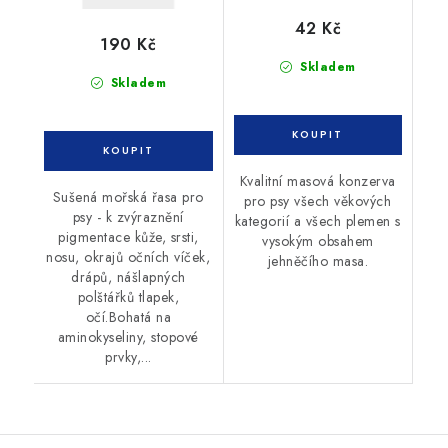
42 Kč
190 Kč
Skladem
Skladem
Kvalitní masová konzerva
Sušená mořská řasa pro
pro psy všech věkových
psy - k zvýraznění
kategorií a všech plemen s
pigmentace kůže, srsti,
vysokým obsahem
nosu, okrajů očních víček,
jehněčího masa.
drápů, nášlapných
polštářků tlapek,
očí.Bohatá na
aminokyseliny, stopové
prvky,...