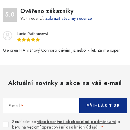
Ověřeno zákazníky
5.0
954
recenzí.
Zobrazit všechny recenze
Lucie Rathousová
Geloren HA višňový Contipro dávám již několik let. Za mě super.
Aktuální novinky a akce na váš e-mail
E-mail
PŘIHLÁSIT SE
Souhlasím se
všeobecnými obchodními podmínkami
a
beru na vědomí
zpracování osobních údajů
.