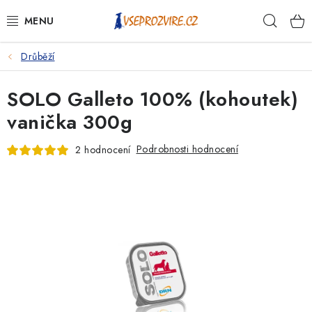
Přejít
Hleda
na
obsah
Drůběží
PSI
SOLO Galleto 100% (kohoutek)
KOČKY
vanička 300g
KONĚ
Podrobnosti hodnocení
2 hodnocení
ANTIPARAZITIKA
PRO CHOVATELE
NA NEMOCI
KRÁLÍCI/HLODAVCI/PTÁCI