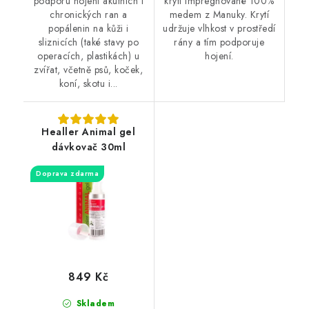
podporu hojení akutních i
krytí impregnované 100%
chronických ran a
medem z Manuky. Krytí
popálenin na kůži i
udržuje vlhkost v prostředí
sliznicích (také stavy po
rány a tím podporuje
operacích, plastikách) u
hojení.
zvířat, včetně psů, koček,
koní, skotu i...
Healler Animal gel
dávkovač 30ml
Doprava zdarma
849 Kč
Skladem