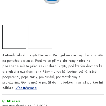
SLEVY
ZNAČKY
Ceník dopravy
Kontakty
Obchodní podmínky
Podmínky ochrany osobních údajů
Antimikrobiální krytí Dezacin Vet gel
na všechny druhy zánětů
na pokožce a sliznici. Používá se
přímo do rány nebo na
poraněné místo jako sekundární krytí
, pod kterým dochází ke
granulaci a uzavírání rány.
Rány mohou být bodné, sečné, tržné,
pooperační, popáleniny, pokousání, pohmožděniny a
proleženiny.
Gel je možné použít
do hlubokých ran až po kostní
základ
.
Více informací
Skladem
11.8.2026