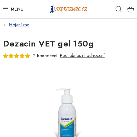
Přejít
Hleda
na
obsah
Hojení ran
PSI
Dezacin VET gel 150g
KOČKY
Podrobnosti hodnocení
2 hodnocení
KONĚ
ANTIPARAZITIKA
PRO CHOVATELE
NA NEMOCI
KRÁLÍCI/HLODAVCI/PTÁCI