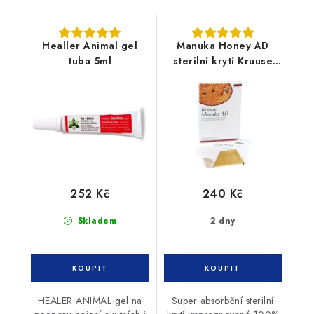
Healler Animal gel
Manuka Honey AD
tuba 5ml
sterilní krytí Kruuse
1ks (5x5cm)
252 Kč
240 Kč
Skladem
2 dny
HEALER ANIMAL gel na
Super absorbční sterilní