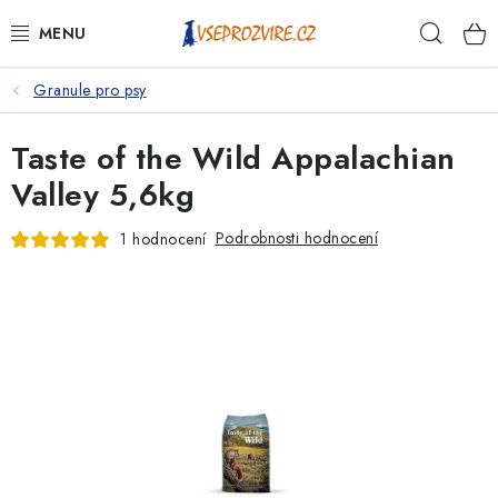
Přejít
Hleda
na
obsah
Granule pro psy
PSI
Taste of the Wild Appalachian
KOČKY
Valley 5,6kg
KONĚ
Podrobnosti hodnocení
1 hodnocení
ANTIPARAZITIKA
PRO CHOVATELE
NA NEMOCI
KRÁLÍCI/HLODAVCI/PTÁCI