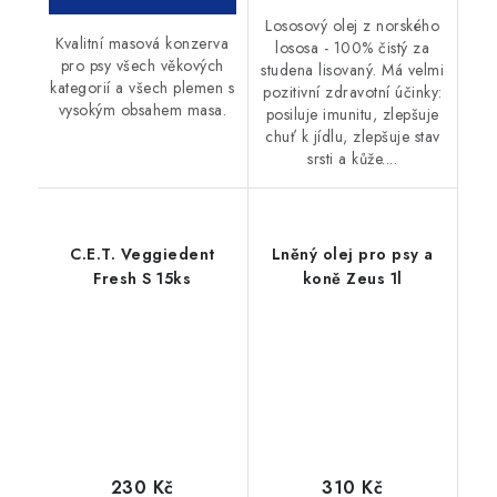
Lososový olej z norského
Kvalitní masová konzerva
lososa - 100% čistý za
pro psy všech věkových
studena lisovaný. Má velmi
kategorií a všech plemen s
pozitivní zdravotní účinky:
vysokým obsahem masa.
posiluje imunitu, zlepšuje
chuť k jídlu, zlepšuje stav
srsti a kůže....
C.E.T. Veggiedent
Lněný olej pro psy a
Fresh S 15ks
koně Zeus 1l
230 Kč
310 Kč