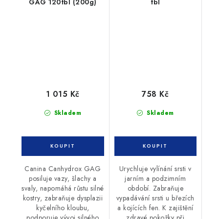
GAG 120tbl (200g)
tbl
1 015 Kč
758 Kč
Skladem
Skladem
Canina Canhydrox GAG
Urychluje vylínání srsti v
posiluje vazy, šlachy a
jarním a podzimním
svaly, napomáhá růstu silné
období. Zabraňuje
kostry, zabraňuje dysplazii
vypadávání srsti u březích
kyčelního kloubu,
a kojících fen. K zajištění
podporuje vývoj silného
zdravé pokožky při