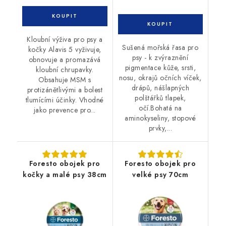
Kloubní výživa pro psy a
Sušená mořská řasa pro
kočky Alavis 5 vyživuje,
psy - k zvýraznění
obnovuje a promazává
pigmentace kůže, srsti,
kloubní chrupavky.
nosu, okrajů očních víček,
Obsahuje MSM s
drápů, nášlapných
protizánětlivými a bolest
polštářků tlapek,
tlumícími účinky. Vhodné
očí.Bohatá na
jako prevence pro...
aminokyseliny, stopové
prvky,...
Foresto obojek pro
Foresto obojek pro
kočky a malé psy 38cm
velké psy 70cm