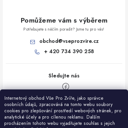
Pomůžeme vám s výběrem
Potřebujete s něčím poradit? Jsme tu pro vás!
obchod
@
vseprozvire.cz
+ 420 734 390 258
Internetový obchod Vše Pro Zvíře, jako správce
Z
osobních údajů, zpracovává na tomto webu soubory
á
cookies pro zlepšování prostředí webových stránek, pro
Informace pro Vás
analytické účely a pro cílenou reklamu. Dalším
p
procházením tohoto webu vyjadřujete souhlas s jejich
a
Ceník dopravy