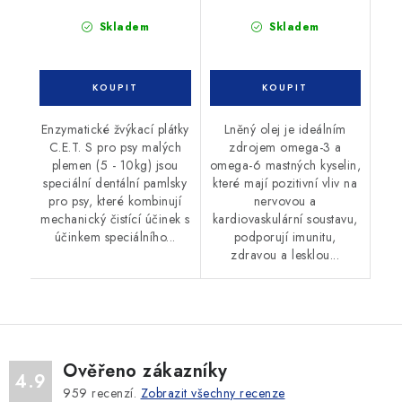
Skladem
Skladem
Enzymatické žvýkací plátky
Lněný olej je ideálním
C.E.T. S pro psy malých
zdrojem omega-3 a
plemen (5 - 10kg) jsou
omega-6 mastných kyselin,
speciální dentální pamlsky
které mají pozitivní vliv na
pro psy, které kombinují
nervovou a
mechanický čistící účinek s
kardiovaskulární soustavu,
účinkem speciálního...
podporují imunitu,
zdravou a lesklou...
Ověřeno zákazníky
4.9
959
recenzí.
Zobrazit všechny recenze