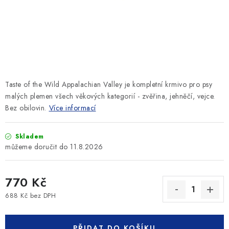
SLEVY
ZNAČKY
Ceník dopravy
Kontakty
Obchodní podmínky
Podmínky ochrany osobních údajů
Taste of the Wild Appalachian Valley je kompletní krmivo pro psy
malých plemen všech věkových kategorií - zvěřina, jehněčí, vejce.
Bez obilovin.
Více informací
Skladem
11.8.2026
770 Kč
688 Kč bez DPH
Měrná cena:
PŘIDAT DO KOŠÍKU