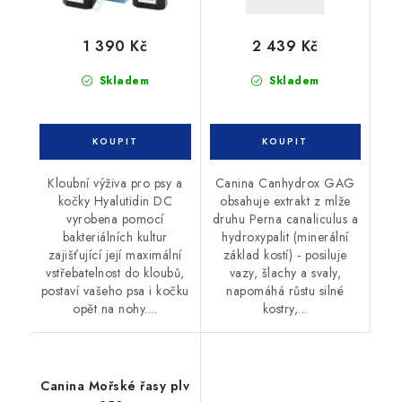
1 390 Kč
2 439 Kč
Skladem
Skladem
Kloubní výživa pro psy a
Canina Canhydrox GAG
kočky Hyalutidin DC
obsahuje extrakt z mlže
vyrobena pomocí
druhu Perna canaliculus a
bakteriálních kultur
hydroxypalit (minerální
zajišťující její maximální
základ kostí) - posiluje
vstřebatelnost do kloubů,
vazy, šlachy a svaly,
postaví vašeho psa i kočku
napomáhá růstu silné
opět na nohy....
kostry,...
Canina Mořské řasy plv