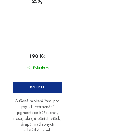
250g
190 Kč
Skladem
Sušená mořská řasa pro
psy - k zvýraznění
pigmentace kůže, srsti,
nosu, okrajů očních víček,
drápů, nášlapných
polštářků tlapek,