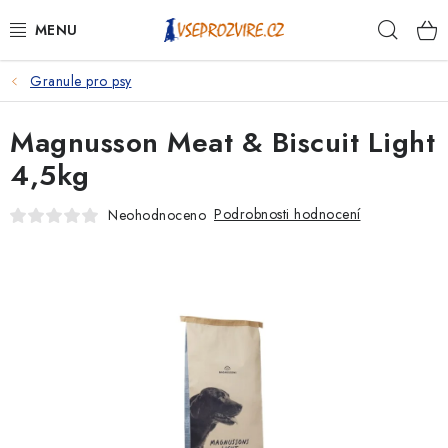
Přejít
Hleda
na
obsah
Granule pro psy
PSI
Magnusson Meat & Biscuit Light
KOČKY
4,5kg
KONĚ
Podrobnosti hodnocení
Neohodnoceno
ANTIPARAZITIKA
PRO CHOVATELE
NA NEMOCI
KRÁLÍCI/HLODAVCI/PTÁCI