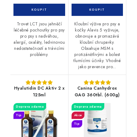
Trovet LCT jsou jehněčí
Kloubní výživa pro psy a
léčebné pochoutky pro psy
kočky Alavis 5 vyživuje,
pro psy s nadváhou,
obnovuje a promazává
alergií, oxaláty, ledvinovou
kloubní chrupavky.
nedostatečností a trávicími
Obsahuje MSM s
problémy.
protizánětlivými a bolest
tlumícími účinky. Vhodné
jako prevence pro...
Hyalutidin DC Aktiv 2 x
Canina Canhydrox
125ml
GAG 360tbl. (600g)
Doprava zdarma
Doprava zdarma
Tip
Akce
Tip