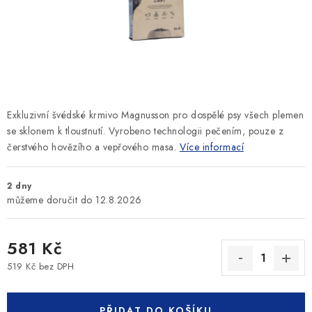
SLEVY
ZNAČKY
Ceník dopravy
Kontakty
Obchodní podmínky
Podmínky ochrany osobních údajů
Exkluzivní švédské krmivo Magnusson pro dospělé psy všech plemen
se sklonem k tloustnutí. Vyrobeno technologii pečením, pouze z
čerstvého hovězího a vepřového masa.
Více informací
2 dny
12.8.2026
581 Kč
519 Kč bez DPH
Měrná cena:
PŘIDAT DO KOŠÍKU