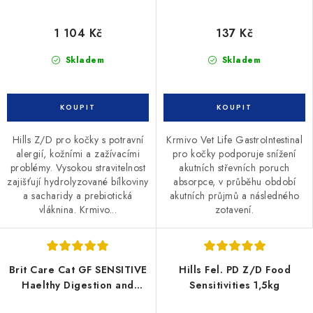
1 104 Kč
137 Kč
Skladem
Skladem
Hills Z/D pro kočky s potravní
Krmivo Vet Life GastroIntestinal
alergií, kožními a zažívacími
pro kočky podporuje snížení
problémy. Vysokou stravitelnost
akutních střevních poruch
zajišťují hydrolyzované bílkoviny
absorpce, v průběhu období
a sacharidy a prebiotická
akutních průjmů a následného
vláknina. Krmivo...
zotavení.
Brit Care Cat GF SENSITIVE
Hills Fel. PD Z/D Food
Haelthy Digestion and
Sensitivities 1,5kg
Delicate Taste