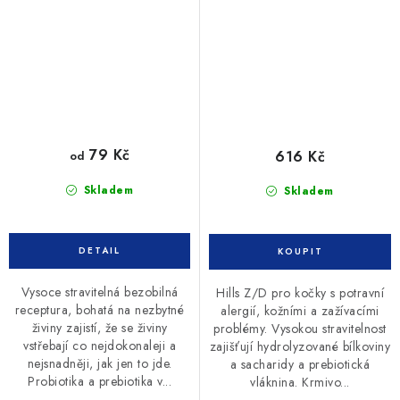
79 Kč
616 Kč
od
Skladem
Skladem
Vysoce stravitelná bezobilná
Hills Z/D pro kočky s potravní
receptura, bohatá na nezbytné
alergií, kožními a zažívacími
živiny zajistí, že se živiny
problémy. Vysokou stravitelnost
vstřebají co nejdokonaleji a
zajišťují hydrolyzované bílkoviny
nejsnadněji, jak jen to jde.
a sacharidy a prebiotická
Probiotika a prebiotika v...
vláknina. Krmivo...