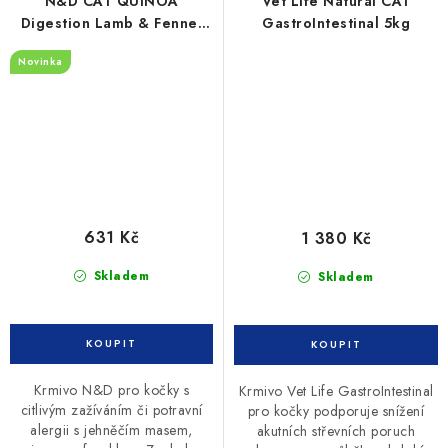
N&D CAT QUINOA
Vet Life Natural CAT
Digestion Lamb & Fennel
GastroIntestinal 5kg
1,5kg
Novinka
631 Kč
1 380 Kč
Skladem
Skladem
Krmivo N&D pro kočky s
Krmivo Vet Life GastroIntestinal
citlivým zažíváním či potravní
pro kočky podporuje snížení
alergii s jehněčím masem,
akutních střevních poruch