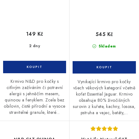
149 Kč
545 Kč
2 dny
Skladem
Krmivo N&D pro kočky s
Vynikající krmivo pro kočky
citlivým zažíváním či potravní
všech věkových kategorií včetně
alergii s jehněčím masem,
koťat Essential Jaguar. Krmivo
quinoou a fenyklem. Zcela bez
obsahuje 80% živočišných
obilovin, čistě přírodní a vysoce
surovin z kuřete, kachny, lososa,
stravitelné granule, které...
pstruha a vajec, batáty,...