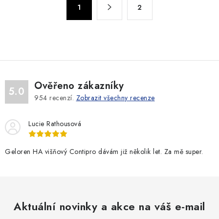
d
1
2
t
a
r
c
á
n
í
k
p
o
r
v
v
Ověřeno zákazníky
5.0
á
k
954
recenzí.
Zobrazit všechny recenze
n
y
í
v
Lucie Rathousová
ý
p
Geloren HA višňový Contipro dávám již několik let. Za mě super.
i
s
u
Aktuální novinky a akce na váš e-mail