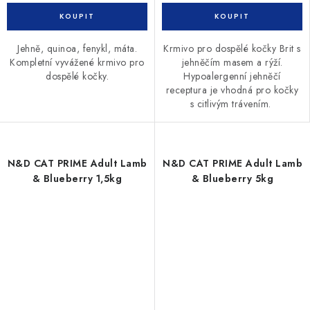
Jehně, quinoa, fenykl, máta.
Krmivo pro dospělé kočky Brit s
Kompletní vyvážené krmivo pro
jehněčím masem a rýží.
dospělé kočky.
Hypoalergenní jehněčí
receptura je vhodná pro kočky
s citlivým trávením.
N&D CAT PRIME Adult Lamb
N&D CAT PRIME Adult Lamb
& Blueberry 1,5kg
& Blueberry 5kg