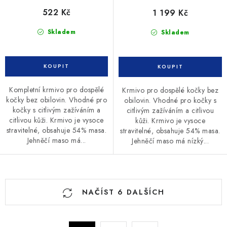
522 Kč
1 199 Kč
Skladem
Skladem
Kompletní krmivo pro dospělé
Krmivo pro dospělé kočky bez
kočky bez obilovin. Vhodné pro
obilovin. Vhodné pro kočky s
kočky s citlivým zažíváním a
citlivým zažíváním a citlivou
citlivou kůži. Krmivo je vysoce
kůži. Krmivo je vysoce
stravitelné, obsahuje 54% masa.
stravitelné, obsahuje 54% masa.
Jehněčí maso má...
Jehněčí maso má nízký...
O
NAČÍST 6 DALŠÍCH
v
l
á
S