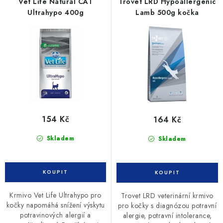
r
p
Vet Life Natural CAT
Trovet LRD Hypoallergenic
o
r
Ultrahypo 400g
Lamb 500g kočka
d
o
u
d
k
u
t
k
ů
t
ů
154 Kč
164 Kč
Skladem
Skladem
Krmivo Vet Life Ultrahypo pro
Trovet LRD veterinární krmivo
kočky napomáhá snížení výskytu
pro kočky s diagnózou potravní
potravinových alergií a
alergie, potravní intolerance,