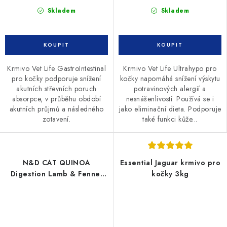
Skladem
Skladem
Krmivo Vet Life GastroIntestinal
Krmivo Vet Life Ultrahypo pro
pro kočky podporuje snížení
kočky napomáhá snížení výskytu
akutních střevních poruch
potravinových alergií a
absorpce, v průběhu období
nesnášenlivostí. Používá se i
akutních průjmů a následného
jako eliminační dieta. Podporuje
zotavení.
také funkci kůže...
N&D CAT QUINOA
Essential Jaguar krmivo pro
Digestion Lamb & Fennel
kočky 3kg
300g