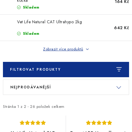
SLEVY
kočka
164 Kč
Skladem
ZNAČKY
Vet Life Natural CAT Ultrahypo 2kg
642 Kč
Ceník dopravy
Kontakty
Obchodní podmínky
Skladem
Podmínky ochrany osobních údajů
Zobrazit více produktů
FILTROVAT PRODUKTY
V
Ř
NEJPRODÁVANĚJŠÍ
ý
a
p
z
i
e
Stránka
1
z
2
-
26
položek celkem
s
n
p
í