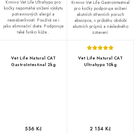
Krmivo Vet Life Ultrahypo pro
Krmivo Vet Life GastroIntestinal
kočky napomáhá snížení výskytu
pro kočky podporuje snížení
potravinových alergií a
akutních střevních poruch
nesnášenlivostí. Používá se i
absorpce, v průběhu období
jako eliminační dieta. Podporuje
akutních průjmů a následného
také funkci kůže...
zotavení.
Vet Life Natural CAT
Vet Life Natural CAT
GastroIntestinal 2kg
Ultrahypo 10kg
556 Kč
2 154 Kč