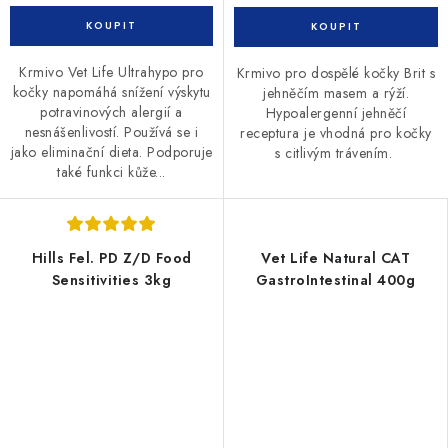
Krmivo Vet Life Ultrahypo pro
Krmivo pro dospělé kočky Brit s
kočky napomáhá snížení výskytu
jehněčím masem a rýží.
potravinových alergií a
Hypoalergenní jehněčí
nesnášenlivostí. Používá se i
receptura je vhodná pro kočky
jako eliminační dieta. Podporuje
s citlivým trávením.
také funkci kůže...
Hills Fel. PD Z/D Food
Vet Life Natural CAT
Sensitivities 3kg
GastroIntestinal 400g