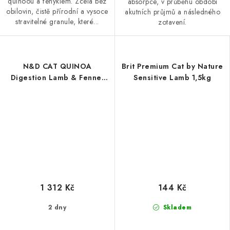
quinoou a fenyklem. Zcela bez
absorpce, v průběhu období
obilovin, čistě přírodní a vysoce
akutních průjmů a následného
stravitelné granule, které...
zotavení.
N&D CAT QUINOA
Brit Premium Cat by Nature
Digestion Lamb & Fennel
Sensitive Lamb 1,5kg
5kg
1 312 Kč
144 Kč
2 dny
Skladem