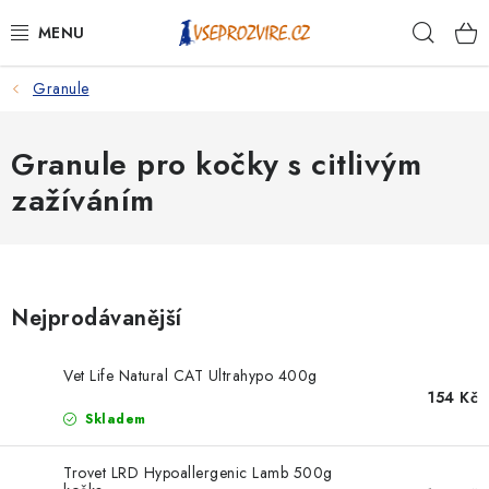
Přejít
Hleda
na
obsah
Granule
PSI
KOČKY
Granule pro kočky s citlivým
zažíváním
KONĚ
ANTIPARAZITIKA
Nejprodávanější
PRO CHOVATELE
Vet Life Natural CAT Ultrahypo 400g
NA NEMOCI
154 Kč
Skladem
KRÁLÍCI/HLODAVCI/PTÁCI
Trovet LRD Hypoallergenic Lamb 500g