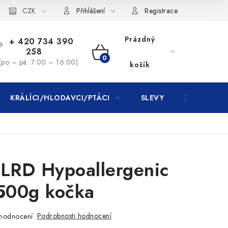
CZK
Přihlášení
Registrace
Prázdný
+ 420 734 390
258
NÁKUPNÍ
(po – pá: 7:00 – 16:00)
košík
KOŠÍK
KRÁLÍCI/HLODAVCI/PTÁCI
SLEVY
ZNAČKY
 LRD Hypoallergenic
500g kočka
Podrobnosti hodnocení
hodnocení