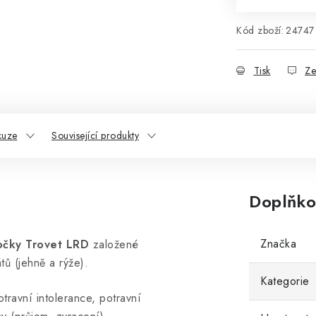
Kód zboží:
24747
Tisk
Ze
kuze
Související produkty
Doplňko
Značka
kočky Trovet LRD
založené
tů (jehně a rýže).
Kategorie
otravní intolerance, potravní