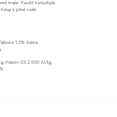
t trvale. Použití konzultujte
přístup k pitné vodě.
láknina 1,0% Sušina
g.
kg,Vitamín D3 2 000 IU/kg,
2%