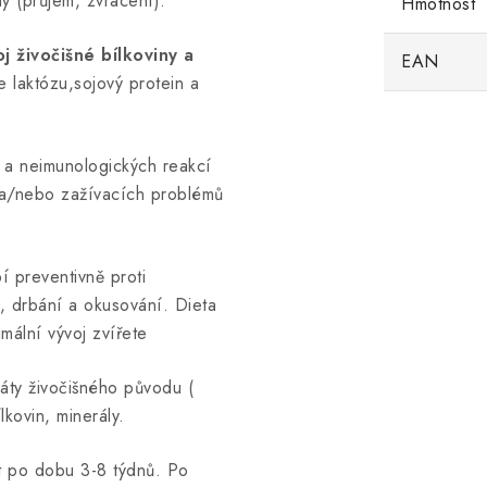
y (průjem, zvracení).
Hmotnost
 živočišné bílkoviny a
EAN
 laktózu,sojový protein a
) a neimunologických reakcí
ů a/nebo zažívacích problémů
 preventivně proti
, drbání a okusování. Dieta
mální vývoj zvířete
áty živočišného původu (
lkovin, minerály.
t po dobu 3-8 týdnů. Po