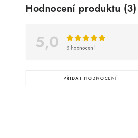
V
Hodnocení produktu (3)
ý
p
i
5,0
s
3 hodnocení
h
o
d
PŘIDAT HODNOCENÍ
n
o
c
e
n