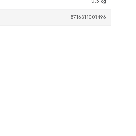
0.5 kg
8716811001496