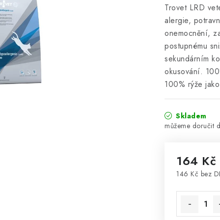
Trovet LRD vete
alergie, potravn
onemocnění, za
postupnému sni
sekundárním ko
okusování. 100%
100% rýže jako 
Skladem
164 Kč
146 Kč bez 
Měrná cena