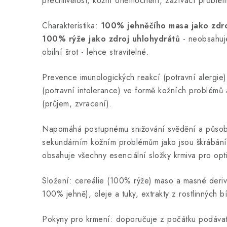
přecitlivělost, kožní onemocnění, zažívací problém
Charakteristika:
100% jehněčího masa jako zdroj
100% rýže jako zdroj uhlohydrátů
- neobsahuje
obilní šrot - lehce stravitelné.
Prevence imunologických reakcí (potravní alergie
(potravní intolerance) ve formě kožních problém
(průjem, zvracení).
Napomáhá postupnému snižování svědění a působí
sekundárním kožním problémům jako jsou škrábání
obsahuje všechny esenciální složky krmiva pro opti
Složení: cereálie (100% rýže) maso a masné deriv
100% jehně), oleje a tuky, extrakty z rostlinných bí
Pokyny pro krmení: doporučuje z počátku podáva