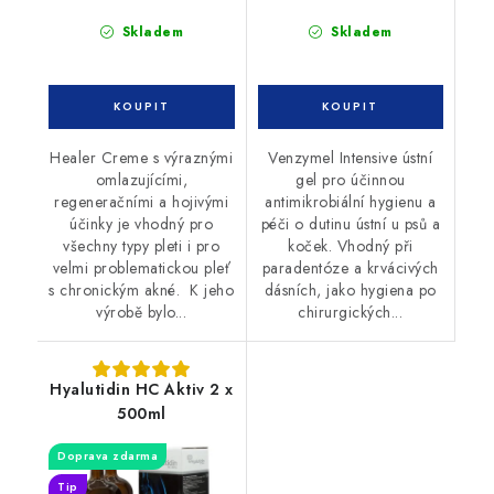
Skladem
Skladem
Healer Creme s výraznými
Venzymel Intensive ústní
omlazujícími,
gel pro účinnou
regeneračními a hojivými
antimikrobiální hygienu a
účinky je vhodný pro
péči o dutinu ústní u psů a
všechny typy pleti i pro
koček. Vhodný při
velmi problematickou pleť
paradentóze a krvácivých
s chronickým akné. K jeho
dásních, jako hygiena po
výrobě bylo...
chirurgických...
Hyalutidin HC Aktiv 2 x
500ml
Doprava zdarma
Tip