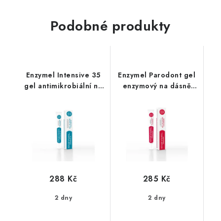
Podobné produkty
Enzymel Intensive 35
Enzymel Parodont gel
gel antimikrobiální na
enzymový na dásně
dásně 30ml
30ml
288 Kč
285 Kč
2 dny
2 dny