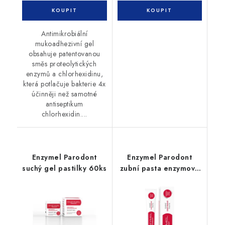
Antimikrobiální
mukoadhezivní gel
obsahuje patentovanou
směs proteolytických
enzymů a chlorhexidinu,
která potlačuje bakterie 4x
účinněji než samotné
antiseptikum
chlorhexidin....
Enzymel Parodont
Enzymel Parodont
suchý gel pastilky 60ks
zubní pasta enzymová
75ml