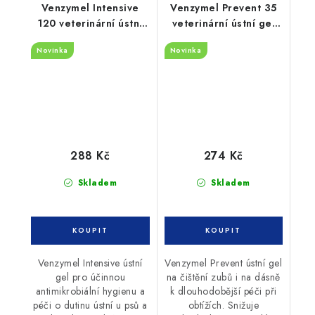
Venzymel Intensive
Venzymel Prevent 35
120 veterinární ústní
veterinární ústní gel
gel 30ml
30ml
Novinka
Novinka
288 Kč
274 Kč
Skladem
Skladem
Venzymel Intensive ústní
Venzymel Prevent ústní gel
gel pro účinnou
na čištění zubů i na dásně
antimikrobiální hygienu a
k dlouhodobější péči při
péči o dutinu ústní u psů a
obtížích. Snižuje