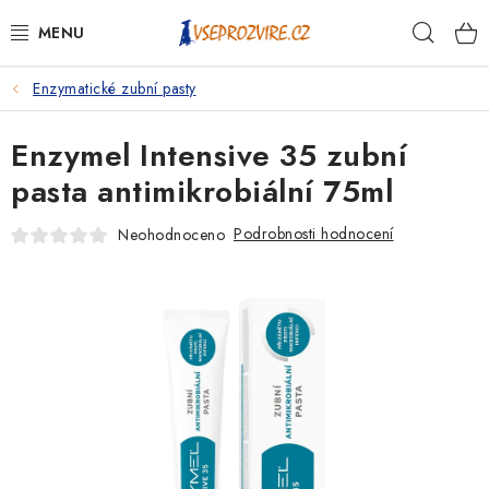
Přejít
Hleda
na
obsah
Enzymatické zubní pasty
PSI
Enzymel Intensive 35 zubní
KOČKY
pasta antimikrobiální 75ml
KONĚ
Podrobnosti hodnocení
Neohodnoceno
ANTIPARAZITIKA
PRO CHOVATELE
NA NEMOCI
KRÁLÍCI/HLODAVCI/PTÁCI