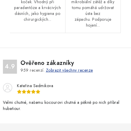
koček. Vhodný při
mikrobiální zátěž a díky
paradentóze a krvácivých
tomu pomáhá udržovat
dásních, jako hygiena po
ústa bez
chirurgických...
zápachu. Podporuje
hojení...
Ověřeno zákazníky
4.9
959
recenzí.
Zobrazit všechny recenze
Kateřina Sedmikova
Velmi chutné, našemu kocourovi chutná a pěkně po nich přibral
hubeňour.