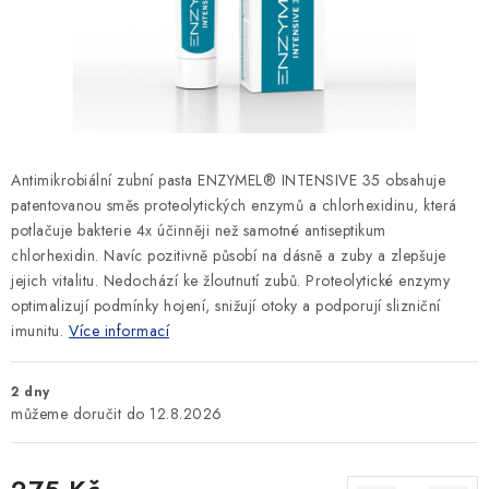
SLEVY
ZNAČKY
Ceník dopravy
Kontakty
Obchodní podmínky
Podmínky ochrany osobních údajů
Antimikrobiální zubní pasta ENZYMEL® INTENSIVE 35 obsahuje
patentovanou směs proteolytických enzymů a chlorhexidinu, která
potlačuje bakterie 4x účinněji než samotné antiseptikum
chlorhexidin. Navíc pozitivně působí na dásně a zuby a zlepšuje
jejich vitalitu. Nedochází ke žloutnutí zubů. Proteolytické enzymy
optimalizují podmínky hojení, snižují otoky a podporují slizniční
imunitu.
Více informací
2 dny
12.8.2026