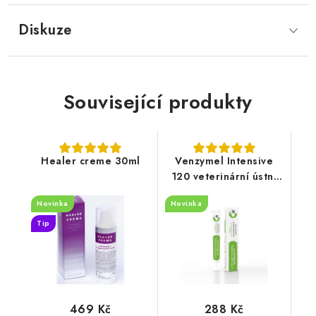
Diskuze
Související produkty
Healer creme 30ml
Venzymel Intensive
120 veterinární ústní
gel 30ml
Novinka
Novinka
Tip
469 Kč
288 Kč