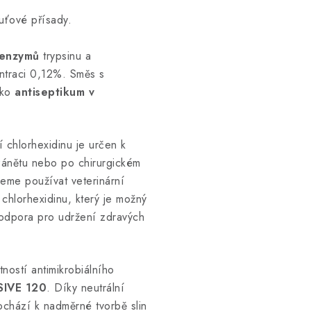
uťové přísady.
 enzymů
trypsinu a
entraci 0,12%. Směs s
ako
antiseptikum v
 chlorhexidinu je určen k
 zánětu nebo po chirurgickém
eme používat veterinární
 chlorhexidinu, který je možný
podpora pro udržení zdravých
tností antimikrobiálního
IVE 120
. Díky neutrální
ochází k nadměrné tvorbě slin