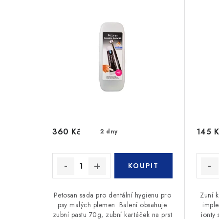
360 Kč
145 K
2 dny
Petosan sada pro dentální hygienu pro
Zuní k
psy malých plemen. Balení obsahuje
imple
zubní pastu 70g, zubní kartáček na prst
ionty 