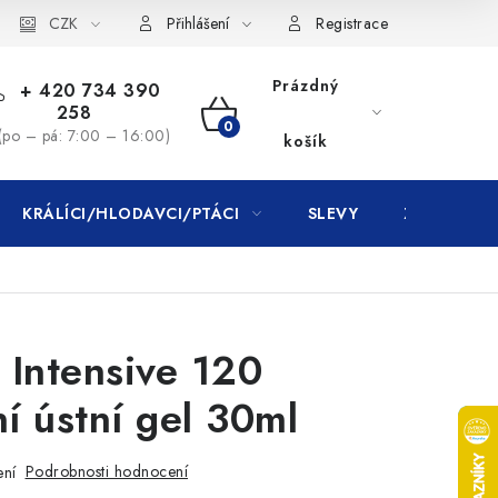
CZK
Přihlášení
Registrace
Prázdný
+ 420 734 390
258
NÁKUPNÍ
(po – pá: 7:00 – 16:00)
košík
KOŠÍK
KRÁLÍCI/HLODAVCI/PTÁCI
SLEVY
ZNAČKY
 Intensive 120
ní ústní gel 30ml
Podrobnosti hodnocení
ení