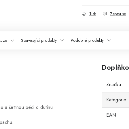
Tisk
Zeptat se
kuze
Související produkty
Podobné produkty
Doplňko
Značka
Kategorie
nu a šetrnou péči o dutinu
EAN
ápachu.