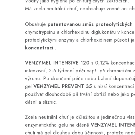
Vodný jako hygiena po chirurgických zákrocích.
Má zcela neutrální chuť, neobsahuje vonné ani ch
Obsahuje
patentovanou směs proteolytických
chymotrypsinu a chlorhexidinu diglukonátu v konc
proteolytickými enzymy a chlorhexidinem působí j
koncentraci
.
VENZYMEL INTENSIVE 120
s 0,12% koncentrací
intenzivní, 2-6 týdenní péči např. při chronickém
výkonu. Po ukončení péče nebo balení doporučuj
gel
VENZYMEL PREVENT 35
s nižší koncentrací
používat dlouhodobě při trvání obtíží nebo jako 
dásní a sliznic.
Zcela neutrální chuť je důležitou a jedinečnou vlas
enzymatického gelu na dásně
VENZYMEL INTENS
chuti má gel dlouhou dobu účinnosti, protože ned