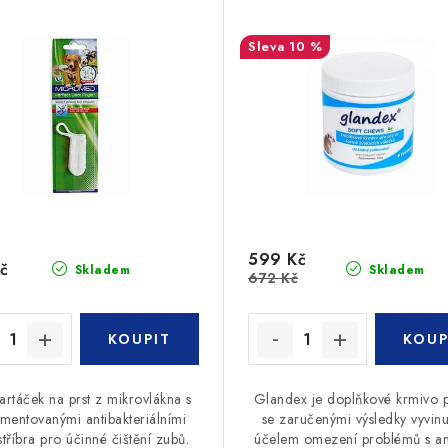
10 %
599 Kč
č
Skladem
Skladem
672 Kč
artáček na prst z mikrovlákna s
Glandex je doplňkové krmivo p
mentovanými antibakteriálními
se zaručenými výsledky vyvinu
stříbra pro účinné čištění zubů.
účelem omezení problémů s an