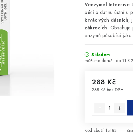
Venzymel Intensive ú
péči o dutinu ústní u
krvácivých dásních
, 
zákrocích
. Obsahuje 
enzymů působící jak
Skladem
11.8.
288 Kč
238 Kč bez DPH
Měrná cena:
Kód zboží:
13183
Zn