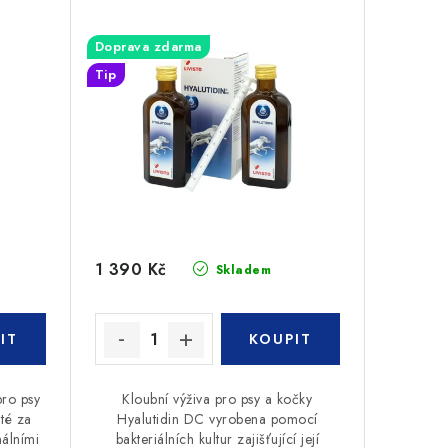
Doprava zdarma
Tip
1 390 Kč
Skladem
ro psy
Kloubní výživa pro psy a kočky
té za
Hyalutidin DC vyrobena pomocí
álními
bakteriálních kultur zajišťující její