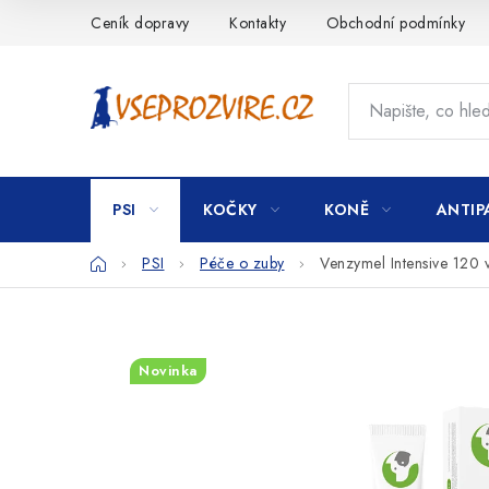
Přejít
Ceník dopravy
Kontakty
Obchodní podmínky
na
obsah
PSI
KOČKY
KONĚ
ANTIP
Domů
PSI
Péče o zuby
Venzymel Intensive 120 v
Novinka