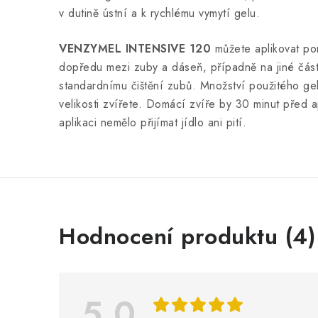
v dutině ústní a k rychlému vymytí gelu.
VENZYMEL INTENSIVE 120
můžete aplikovat po
dopředu mezi zuby a dáseň, případně na jiné části
standardnímu čištění zubů. Množství použitého gel
velikosti zvířete. Domácí zvíře by 30 minut před a
aplikaci nemělo přijímat jídlo ani pití.
V
Hodnocení produktu (4)
ý
p
i
5,0