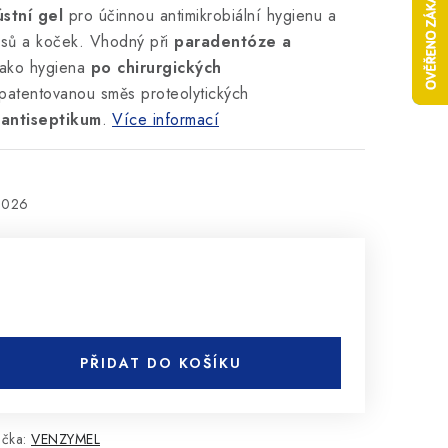
stní gel
pro účinnou antimikrobiální hygienu a
 psů a koček. Vhodný při
paradentóze a
jako hygiena
po chirurgických
patentovanou směs proteolytických
o
antiseptikum
.
Více informací
2026
PŘIDAT DO KOŠÍKU
ačka:
VENZYMEL