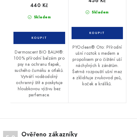
456 Kč
440 Kč
Skladem
Skladem
PYOclean® Oto: Přírodní
Dermoscent BIO BALM®:
ušní roztok s medem a
100% přírodní balzám pro
propolisem pro čištění uší
psy na ochranu tlapek,
náchylných k zánětům.
suchého čumáku a otlaků.
Šetrně rozpouští ušní maz
Vytváří voděodolný
a zklidňuje zvukovod psů,
ochranný štít a poskytuje
koček a králíků.
hloubkovou výživu bez
parfemace.
Ověřeno zákazníky