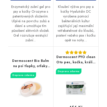
Enzymatický zubní gel pro
Kloubní výživa pro psy a
psy a kočky Orozyme s
kočky Hyalutidin DC
patentovaných složením.
vyrobena pomocí
Ulpívá na povrchu zubů a
bakteriálních kultur
dásní a umožňuje tím
zajišťující její maximální
působení aktivních složek.
vstřebatelnost do kloubů,
Gel rozrušuje existující
postaví vašeho psa i kočku
zubní...
opět na nohy....
Dermoscent PYO clean
Dermoscent Bio Balm
Oto pes, kočka, králíci
na psí tlapky, otlaky,
10x5ml
nos 50ml
Doprava zdarma
Doprava zdarma