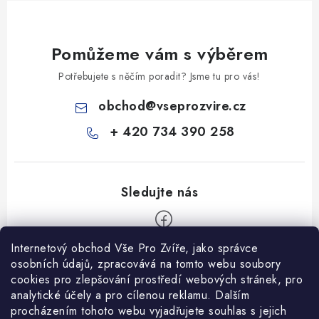
Pomůžeme vám s výběrem
Potřebujete s něčím poradit? Jsme tu pro vás!
obchod
@
vseprozvire.cz
+ 420 734 390 258
Internetový obchod Vše Pro Zvíře, jako správce
Z
osobních údajů, zpracovává na tomto webu soubory
á
cookies pro zlepšování prostředí webových stránek, pro
Informace pro Vás
analytické účely a pro cílenou reklamu. Dalším
p
procházením tohoto webu vyjadřujete souhlas s jejich