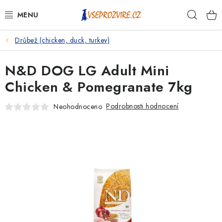
Přejít
Hleda
na
obsah
Drůbež (chicken, duck, turkey)
PSI
N&D DOG LG Adult Mini
KOČKY
Chicken & Pomegranate 7kg
KONĚ
Podrobnosti hodnocení
Neohodnoceno
ANTIPARAZITIKA
PRO CHOVATELE
NA NEMOCI
KRÁLÍCI/HLODAVCI/PTÁCI