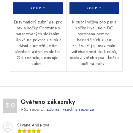
Enzymatický zubní gel pro
Kloubní výživa pro psy a
psy a kočky Orozyme s
kočky Hyalutidin DC
patentovaných složením.
vyrobena pomocí
Ulpívá na povrchu zubů a
bakteriálních kultur
dásní a umožňuje tím
zajišťující její maximální
působení aktivních složek.
vstřebatelnost do kloubů,
Gel rozrušuje existující
postaví vašeho psa i kočku
zubní...
opět na nohy....
Ověřeno zákazníky
5.0
955
recenzí.
Zobrazit všechny recenze
Silvana Andelova