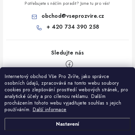
Potřebujete s něčím poradit? Jsme tu pro vás!
obchod
@
vseprozvire.cz
+ 420 734 390 258
Internetový obchod Vše Pro Zvíře, jako správce
Z
osobních údajů, zpracovává na tomto webu soubory
á
cookies pro zlepšování prostředí webových stránek, pro
Informace pro Vás
p
analytické účely a pro cílenou reklamu. Dalším
procházením tohoto webu vyjadřujete souhlas s jejich
a
Ceník dopravy
používáním.
Další informace
t
Kontakty
í
Obchodní podmínky
Heuréka recenze
VseProZvire.cz 2011-2024
Nastavení
VetPlus
Obchodní podmínky