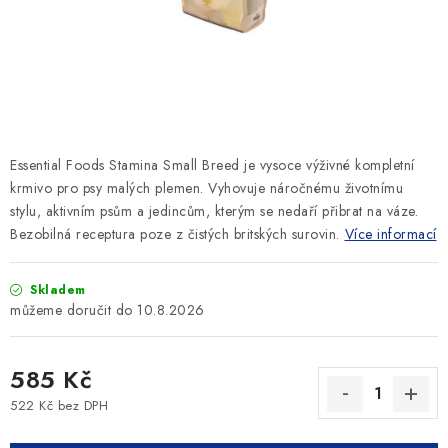
SLEVY
ZNAČKY
Ceník dopravy
Kontakty
Obchodní podmínky
Podmínky ochrany osobních údajů
Essential Foods Stamina Small Breed je vysoce výživné kompletní
krmivo pro psy malých plemen. Vyhovuje náročnému životnímu
stylu, aktivním psům a jedincům, kterým se nedaří přibrat na váze.
Bezobilná receptura poze z čistých britských surovin.
Více informací
Skladem
10.8.2026
585 Kč
522 Kč bez DPH
Měrná cena: