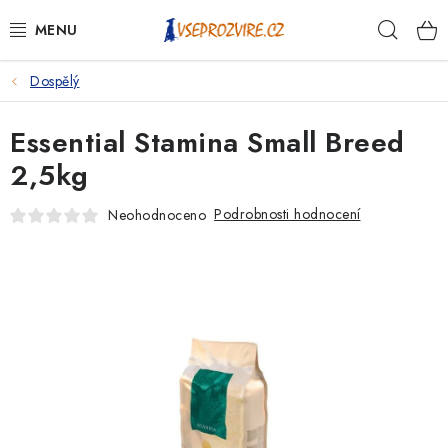
Přejít
Hleda
na
obsah
Dospělý
PSI
Essential Stamina Small Breed
KOČKY
2,5kg
KONĚ
Podrobnosti hodnocení
Neohodnoceno
ANTIPARAZITIKA
PRO CHOVATELE
NA NEMOCI
KRÁLÍCI/HLODAVCI/PTÁCI