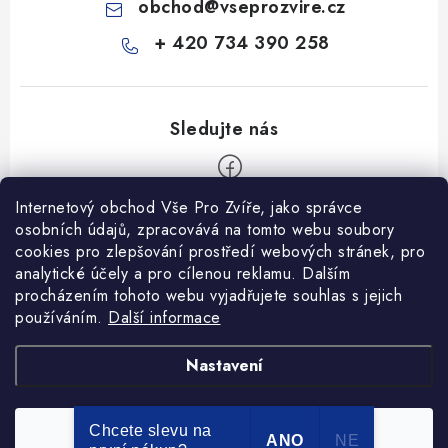
obchod
@
vseprozvire.cz
+ 420 734 390 258
Internetový obchod Vše Pro Zvíře, jako správce
Z
osobních údajů, zpracovává na tomto webu soubory
á
cookies pro zlepšování prostředí webových stránek, pro
Informace pro Vás
p
analytické účely a pro cílenou reklamu. Dalším
procházením tohoto webu vyjadřujete souhlas s jejich
a
Ceník dopravy
používáním.
Další informace
t
Kontakty
í
Obchodní podmínky
Heuréka recenze
VseProZvire.cz 2011-2024
Nastavení
VetPlus
Obchodní podmínky
Podmínky ochrany osobních údajů
Chcete slevu na
Souhlasím
Copyright 2026
Vše Pro Zvíře
. Všechna práva vyhrazena.
ANO
NE