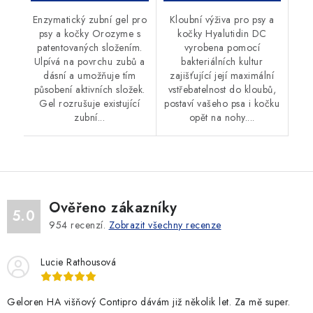
Enzymatický zubní gel pro
Kloubní výživa pro psy a
psy a kočky Orozyme s
kočky Hyalutidin DC
patentovaných složením.
vyrobena pomocí
Ulpívá na povrchu zubů a
bakteriálních kultur
dásní a umožňuje tím
zajišťující její maximální
působení aktivních složek.
vstřebatelnost do kloubů,
Gel rozrušuje existující
postaví vašeho psa i kočku
zubní...
opět na nohy....
Ověřeno zákazníky
5.0
954
recenzí.
Zobrazit všechny recenze
Lucie Rathousová
Geloren HA višňový Contipro dávám již několik let. Za mě super.