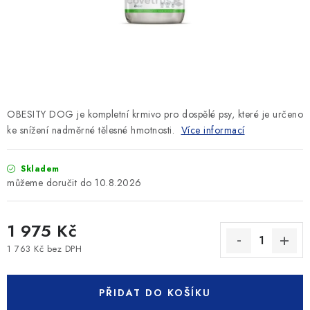
SLEVY
ZNAČKY
Ceník dopravy
Kontakty
Obchodní podmínky
Podmínky ochrany osobních údajů
OBESITY DOG je kompletní krmivo pro dospělé psy, které je určeno
ke snížení nadměrné tělesné hmotnosti.
Více informací
Skladem
10.8.2026
1 975 Kč
1 763 Kč bez DPH
Měrná cena:
PŘIDAT DO KOŠÍKU