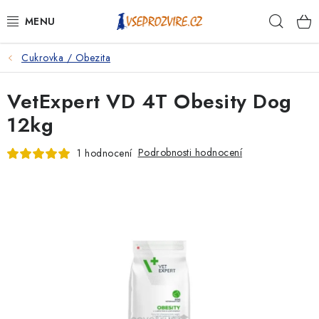
Přejít
Hleda
na
obsah
Cukrovka / Obezita
PSI
VetExpert VD 4T Obesity Dog
KOČKY
12kg
KONĚ
Podrobnosti hodnocení
1 hodnocení
ANTIPARAZITIKA
PRO CHOVATELE
NA NEMOCI
KRÁLÍCI/HLODAVCI/PTÁCI