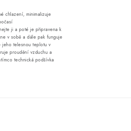
é chlazení, minimalizuje
 počasí
jte ji a poté je připravena k
kne v sobě a dále pak funguje
e jeho telesnou teplotu v
ěruje proudění vzduchu a
zatímco technická podšívka