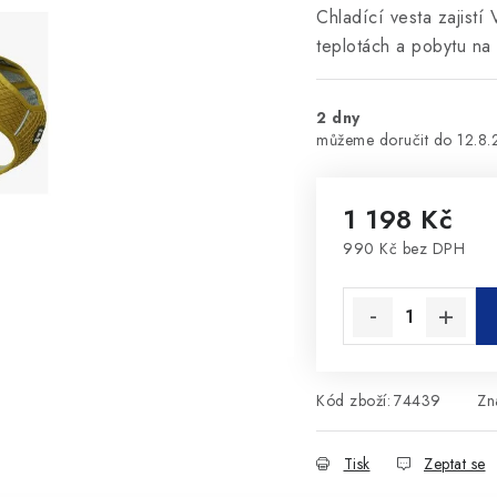
Chladící vesta zajistí
teplotách a pobytu na 
2 dny
12.8
1 198 Kč
990 Kč bez DPH
Měrná cena:
Kód zboží:
74439
Zn
Tisk
Zeptat se