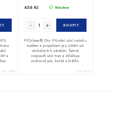
456 Kč
Skladem
100%
PYOclean® Oto: Přírodní ušní roztok s
chranu
medem a propolisem pro čištění uší
aků.
náchylných k zánětům. Šetrně
tít a
rozpouští ušní maz a zklidňuje
 bez
zvukovod psů, koček a králíků.
Kód:
34683
Kód:
84430