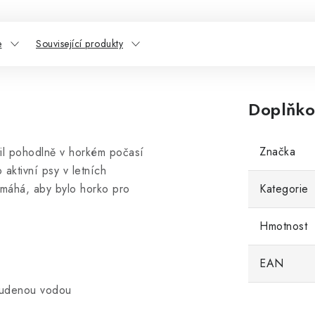
e
Související produkty
Doplňko
Značka
til pohodlně v horkém počasí
 aktivní psy v letních
máhá, aby bylo horko pro
Kategorie
Hmotnost
EAN
studenou vodou