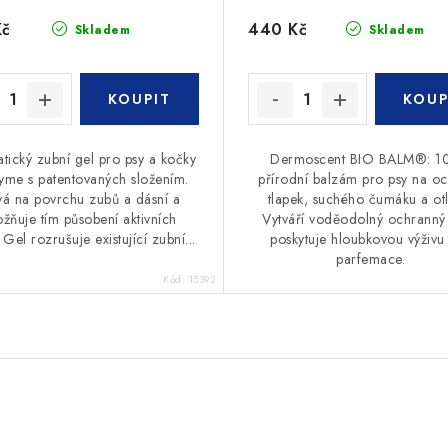
Kč
440 Kč
Skladem
Skladem
tický zubní gel pro psy a kočky
Dermoscent BIO BALM®: 
me s patentovaných složením.
přírodní balzám pro psy na o
vá na povrchu zubů a dásní a
tlapek, suchého čumáku a otl
žňuje tím působení aktivních
Vytváří voděodolný ochranný š
 Gel rozrušuje existující zubní...
poskytuje hloubkovou výživu
parfemace.
Kód:
15392