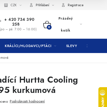
CZK
Přihlášení
Registrace
Prázdný
+ 420 734 390
258
NÁKUPNÍ
(po – pá: 7:00 – 16:00)
košík
KOŠÍK
KRÁLÍCI/HLODAVCI/PTÁCI
SLEVY
ZNAČKY
kumová
adící Hurtta Cooling
95 kurkumová
Podrobnosti hodnocení
oceno