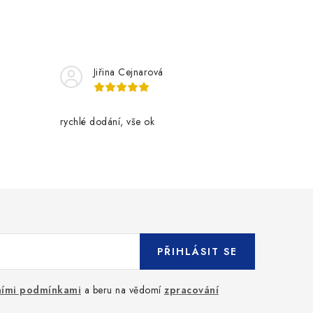
Jiřina Cejnarová
rychlé dodání, vše ok
PŘIHLÁSIT SE
ími podmínkami
a beru na vědomí
zpracování