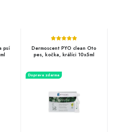
 psí
Dermoscent PYO clean Oto
0ml
pes, kočka, králíci 10x5ml
Doprava zdarma