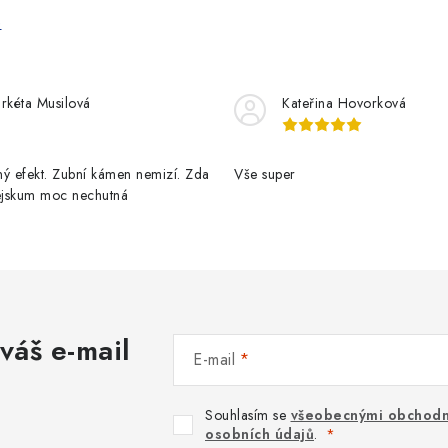
e
rkéta Musilová
Kateřina Hovorková
ý efekt. Zubní kámen nemizí. Zda
Vše super
pejskum moc nechutná
váš e-mail
E-mail
Souhlasím se
všeobecnými obchodn
osobních údajů
.