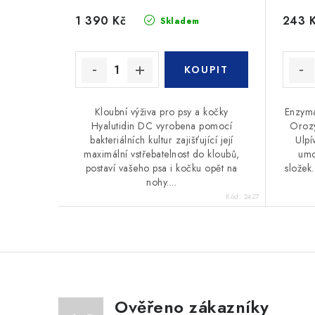
1 390 Kč
243 
Skladem
Kloubní výživa pro psy a kočky
Enzyma
Hyalutidin DC vyrobena pomocí
Orozy
bakteriálních kultur zajišťující její
Ulpí
maximální vstřebatelnost do kloubů,
umo
postaví vašeho psa i kočku opět na
složek.
nohy....
Kód:
2427
Ověřeno zákazníky