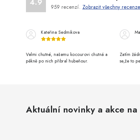
4.9
959
recenzí.
Zobrazit všechny recenz
Kateřina Sedmikova
Ma
Velmi chutné, našemu kocourovi chutná a
Zatím žádn
pěkně po nich přibral hubeňour.
se,že to 
Aktuální novinky a akce na 