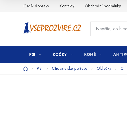
Přejít
Ceník dopravy
Kontakty
Obchodní podmínky
na
obsah
PSI
KOČKY
KONĚ
ANTIP
Domů
PSI
Chovatelské potřeby
Oblečky
Chl