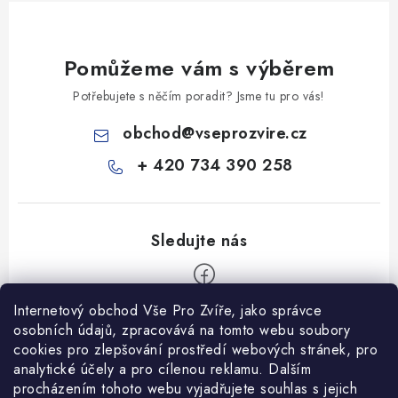
Pomůžeme vám s výběrem
Potřebujete s něčím poradit? Jsme tu pro vás!
obchod
@
vseprozvire.cz
+ 420 734 390 258
Internetový obchod Vše Pro Zvíře, jako správce
Z
osobních údajů, zpracovává na tomto webu soubory
á
cookies pro zlepšování prostředí webových stránek, pro
Informace pro Vás
analytické účely a pro cílenou reklamu. Dalším
p
procházením tohoto webu vyjadřujete souhlas s jejich