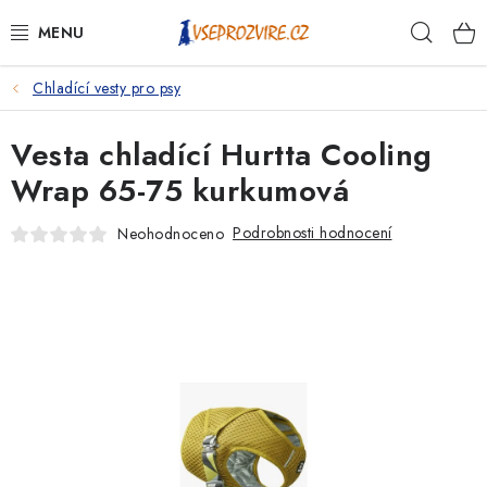
Přejít
Hleda
na
obsah
Chladící vesty pro psy
PSI
Vesta chladící Hurtta Cooling
KOČKY
Wrap 65-75 kurkumová
KONĚ
Podrobnosti hodnocení
Neohodnoceno
ANTIPARAZITIKA
PRO CHOVATELE
NA NEMOCI
KRÁLÍCI/HLODAVCI/PTÁCI