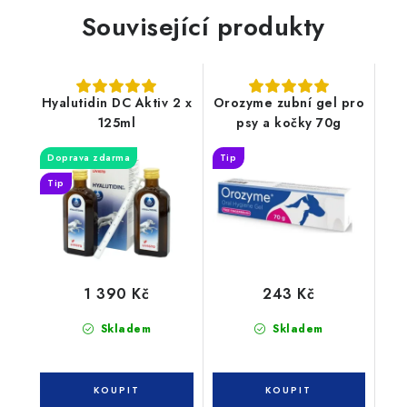
Související produkty
Hyalutidin DC Aktiv 2 x
Orozyme zubní gel pro
125ml
psy a kočky 70g
Doprava zdarma
Tip
Tip
1 390 Kč
243 Kč
Skladem
Skladem