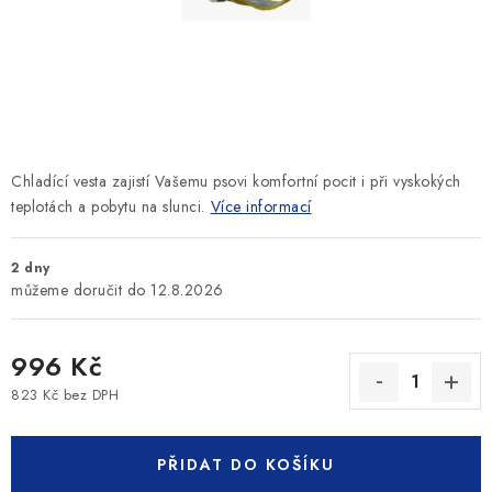
SLEVY
ZNAČKY
Ceník dopravy
Kontakty
Obchodní podmínky
Podmínky ochrany osobních údajů
Chladící vesta zajistí Vašemu psovi komfortní pocit i při vyskokých
teplotách a pobytu na slunci.
Více informací
2 dny
12.8.2026
996 Kč
823 Kč bez DPH
Měrná cena:
PŘIDAT DO KOŠÍKU