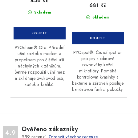
456 Kč
681 Kč
Skladem
Skladem
PYOclean® Oto: Přírodní
PYOspot®: Čisticí spot-on
ušní roztok s medem a
pro psy k obnově
propolisem pro čištění uší
rovnováhy kožní
náchylných k zánětům.
mikroflóry. Pomáhá
Šetrně rozpouští ušní maz
kontrolovat kvasinky a
a zklidňuje zvukovod psů,
bakterie a zároveň posiluje
koček a králíků.
bariérovou funkci pokožky.
Ověřeno zákazníky
4.9
959
recenzí.
Zobrazit všechny recenze