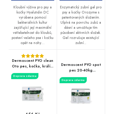
Kloubní výživa pro psy a
Enzymatický zubní gel pro
kočky Hyalutidin DC
psy a kočky Orozyme s
vyrobena pomocí
patentovaných složením.
bakteriálních kultur
Ulpívá na povrchu zubů a
zajišťující její maximální
dásní a umožňuje tím
vstřebatelnost do kloubů,
působení aktivních složek.
postaví vašeho psa i kočku
Gel rozrušuje existující
opět na nohy....
zubní...
Dermoscent PYO clean
Dermoscent PYO spot
Oto pes, kočka, králíci
pes 20-40kg
10x5ml
antipyodermický
Doprava zdarma
Doprava zdarma