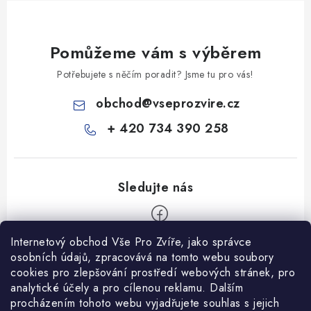
Pomůžeme vám s výběrem
Potřebujete s něčím poradit? Jsme tu pro vás!
obchod
@
vseprozvire.cz
+ 420 734 390 258
Internetový obchod Vše Pro Zvíře, jako správce
Z
osobních údajů, zpracovává na tomto webu soubory
á
cookies pro zlepšování prostředí webových stránek, pro
Informace pro Vás
analytické účely a pro cílenou reklamu. Dalším
p
procházením tohoto webu vyjadřujete souhlas s jejich