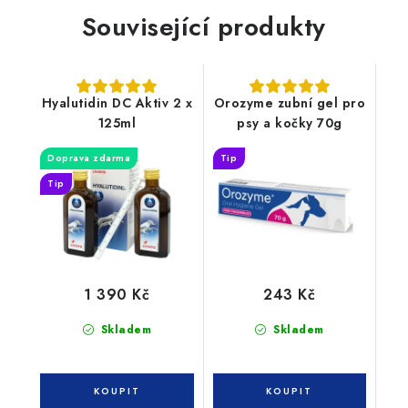
Související produkty
Hyalutidin DC Aktiv 2 x
Orozyme zubní gel pro
125ml
psy a kočky 70g
Doprava zdarma
Tip
Tip
1 390 Kč
243 Kč
Skladem
Skladem