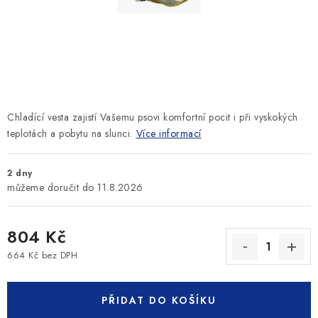
SLEVY
ZNAČKY
Ceník dopravy
Kontakty
Obchodní podmínky
Podmínky ochrany osobních údajů
Chladící vesta zajistí Vašemu psovi komfortní pocit i při vyskokých
teplotách a pobytu na slunci.
Více informací
2 dny
11.8.2026
804 Kč
664 Kč bez DPH
Měrná cena:
PŘIDAT DO KOŠÍKU