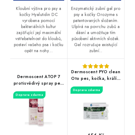
Kloubní výživa pro psy a
Enzymatický zubní gel pro
kočky Hyalutidin DC
psy a kočky Orozyme s
vyrobena pomocí
patentovaných složením.
bakteriálních kultur
Ulpívá na povrchu zubů a
zajišťující její maximální
dásní a umožňuje tím
vstřebatelnost do kloubů,
působení aktivních složek.
postaví vašeho psa i kočku
Gel rozrušuje existující
opět na nohy....
zubní...
Dermoscent PYO clean
Dermoscent ATOP 7
Oto pes, kočka, králíci
protisvědivý spray pes,
10x5ml
kočka 75ml
Doprava zdarma
Doprava zdarma