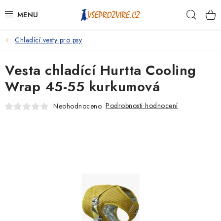
Přejít
Hleda
na
obsah
Chladící vesty pro psy
PSI
Vesta chladící Hurtta Cooling
KOČKY
Wrap 45-55 kurkumová
KONĚ
Podrobnosti hodnocení
Neohodnoceno
ANTIPARAZITIKA
PRO CHOVATELE
NA NEMOCI
KRÁLÍCI/HLODAVCI/PTÁCI