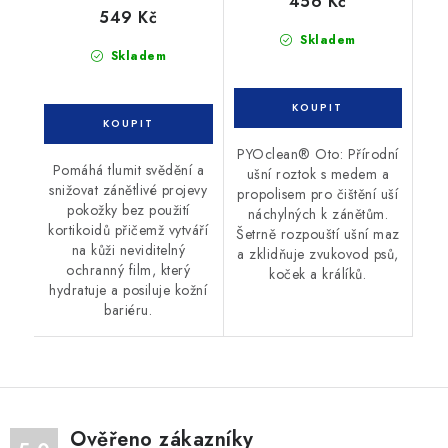
456 Kč
549 Kč
Skladem
Skladem
PYOclean® Oto: Přírodní
Pomáhá tlumit svědění a
ušní roztok s medem a
snižovat zánětlivé projevy
propolisem pro čištění uší
pokožky bez použití
náchylných k zánětům.
kortikoidů přičemž vytváří
Šetrně rozpouští ušní maz
na kůži neviditelný
a zklidňuje zvukovod psů,
ochranný film, který
koček a králíků.
hydratuje a posiluje kožní
bariéru.
Ověřeno zákazníky