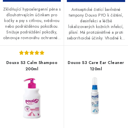
Zklidňující hypoalergenní pěna s
Antiseptické čistící bavlněné
dlouhotrvajícím účinkem pro
tampony Douxo PYO k čištění,
kočky a psy s citlivou, svědivou
desinfekci a léčbě
nebo podrážděnou pokožkou.
lokalizovaných kožních infekcí,
Snižuje podráždění pokožky,
plísní. Má protizánětlivé a proti
obnovuje rovnováhu ochranné...
seborrhoické účinky. Vhodné k...
Douxo S3 Calm Shampoo
Douxo S3 Care Ear Cleaner
200ml
120ml