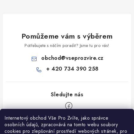
Pomůžeme vám s výběrem
Potřebujete s něčím poradit? Jsme tu pro vás!
obchod
@
vseprozvire.cz
+ 420 734 390 258
Internetový obchod Vše Pro Zvíře, jako správce
Z
osobních údajů, zpracovává na tomto webu soubory
á
cookies pro zlepšování prostředí webových stránek, pro