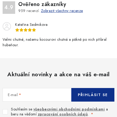
Ověřeno zákazníky
a
4.9
959
recenzí.
Zobrazit všechny recenze
c
í
Kateřina Sedmikova
p
r
v
Velmi chutné, našemu kocourovi chutná a pěkně po nich přibral
hubeňour.
k
y
v
ý
p
Aktuální novinky a akce na váš e-mail
i
s
u
E-mail
PŘIHLÁSIT SE
Souhlasím se
všeobecnými obchodními podmínkami
a
beru na vědomí
zpracování osobních údajů
.