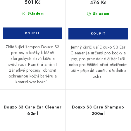
501 Kč
476 Kč
Skladem
Skladem
Zklidňující šampon Douxo S3
Jemný čistič uší Douxo S3 Ear
pro psy a kočky k léčbě
Cleaner je určený pro kočky a
alergických stavů kůže a
psy, pro pravidelné čištění uší
svědivosti. Pomáhá zmírnit
nebo pro čištění před ošetřením
zánětlivé procesy, obnovit
uší v případě zánětu středního
ochrannou kožní bariéru a
ucha.
kontrolovat kožní...
Douxo S3 Care Ear Cleaner
Douxo S3 Care Shampoo
60ml
200ml