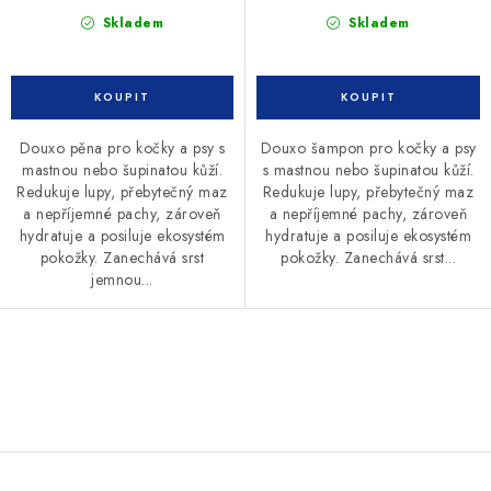
Skladem
Skladem
Douxo pěna pro kočky a psy s
Douxo šampon pro kočky a psy
mastnou nebo šupinatou kůží.
s mastnou nebo šupinatou kůží.
Redukuje lupy, přebytečný maz
Redukuje lupy, přebytečný maz
a nepříjemné pachy, zároveň
a nepříjemné pachy, zároveň
hydratuje a posiluje ekosystém
hydratuje a posiluje ekosystém
pokožky. Zanechává srst
pokožky. Zanechává srst...
jemnou...
O
v
l
á
d