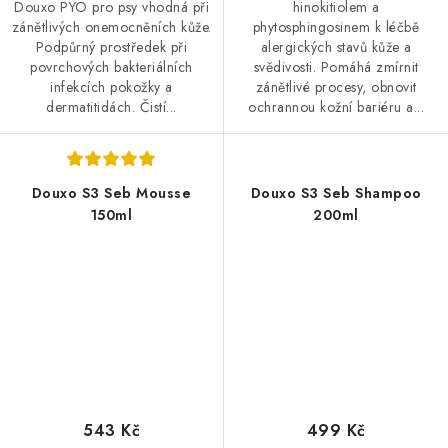
Douxo PYO pro psy vhodná při
hinokitiolem a
zánětlivých onemocněních kůže.
phytosphingosinem k léčbě
Podpůrný prostředek při
alergických stavů kůže a
povrchových bakteriálních
svědivosti. Pomáhá zmírnit
infekcích pokožky a
zánětlivé procesy, obnovit
dermatitidách. Čistí...
ochrannou kožní bariéru a...
Douxo S3 Seb Mousse
Douxo S3 Seb Shampoo
150ml
200ml
543 Kč
499 Kč