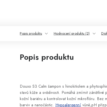
Popis produktu
Hodnocení produktu (2)
Dis
Popis produktu
Douxo S3 Calm šampon s hinokitiolem a phytosphi
stavů kůže a svědivosti. Pomáhá zmírnit zánětlivé
kožní bariéru a kontrolovat kožní mikroflóru.
Bez m
barviv a nanočástic.
Hypoalergenní
vůně,pH přizp