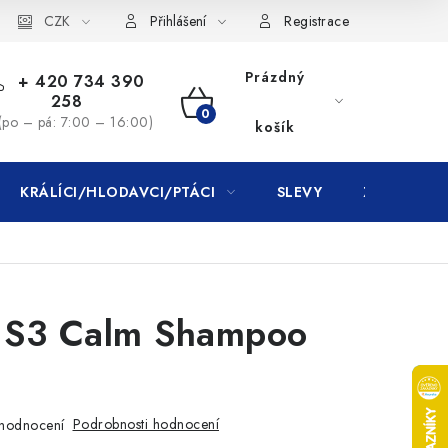
CZK
Přihlášení
Registrace
Prázdný
+ 420 734 390
258
NÁKUPNÍ
(po – pá: 7:00 – 16:00)
košík
KOŠÍK
KRÁLÍCI/HLODAVCI/PTÁCI
SLEVY
ZNAČKY
 S3 Calm Shampoo
Podrobnosti hodnocení
hodnocení