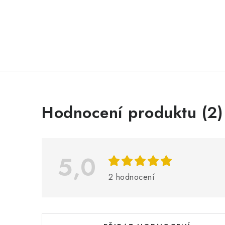
V
Hodnocení produktu (2)
ý
p
i
5,0
s
2 hodnocení
h
o