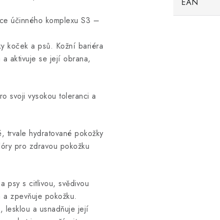
EAN
soce účinného komplexu S3 –
ky koček a psů. Kožní bariéra
a aktivuje se její obrana,
o svoji vysokou toleranci a
é, trvale hydratované pokožky
lóry pro zdravou pokožku
 psy s citlivou, svědivou
á a zpevňuje pokožku.
, lesklou a usnadňuje její