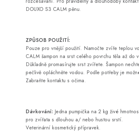
rozčesávání. Pro pravidelný a dlouhodobý kontakt
DOUXO S3 CALM pěnu.
ZPŮSOB POUŽITÍ:
Pouze pro vnější použití. Namočte zvíře teplou 
CALM šampon na srst celého povrchu těla až do v
Důkladně promasírujte srst zvířete. Šampon necht
pečlivě opláchněte vodou. Podle potřeby je mož
Zabraňte kontaktu s očima.
Dávkování:
Jedna pumpička na 2 kg živé hmotnost
pro zvířata s dlouhou a/ nebo hustou srstí.
Veterinární kosmetický přípravek.