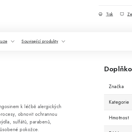
Tisk
Ze
kuze
Související produkty
Doplňko
Značka
Kategorie
ngosinem k léčbě alergických
 procesy, obnovit ochrannou
Hmotnost
ýdla, sulfátů, parabenů,
ůsobené pokožce.