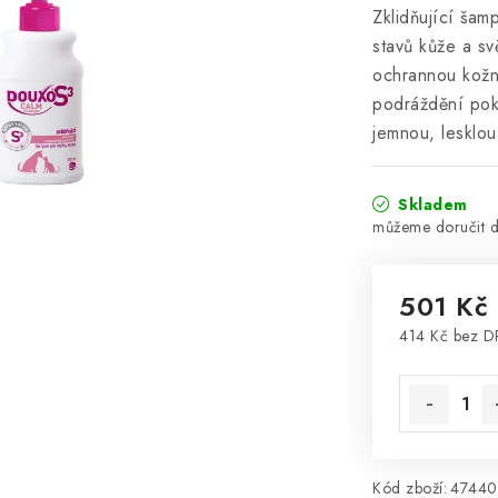
Zklidňující šam
stavů kůže a sv
ochrannou kožní
podráždění poko
jemnou, lesklou
Skladem
501 Kč
414 Kč bez 
Měrná cena
Kód zboží:
47440