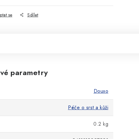
ptat se
Sdílet
vé parametry
Douxo
Péče o srst a kůži
0.2 kg