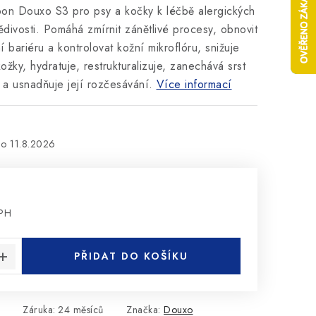
pon Douxo S3 pro psy a kočky k léčbě alergických
ědivosti. Pomáhá zmírnit zánětlivé procesy, obnovit
 bariéru a kontrolovat kožní mikroflóru, s
nižuje
žky, hydratuje, restrukturalizuje, zanechává srst
 a usnadňuje její rozčesávání.
Více informací
11.8.2026
DPH
:
PŘIDAT DO KOŠÍKU
Záruka
:
24 měsíců
Značka:
Douxo