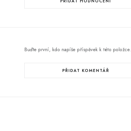
d
PŘIDAT HODNOCENÍ
n
o
c
e
n
Buďte první, kdo napíše příspěvek k této položce
í
PŘIDAT KOMENTÁŘ