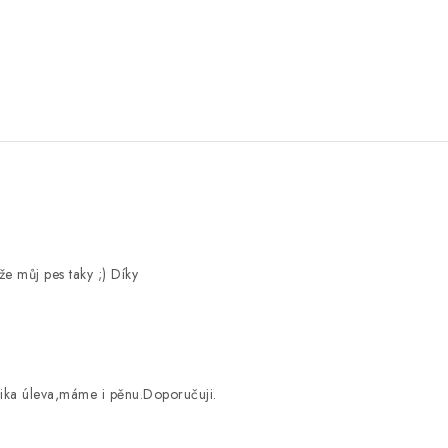
e můj pes taky ;) Díky
gika úleva,máme i pěnu.Doporučuji.