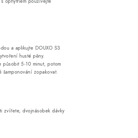
 s ophytriem používejte
vodou a aplikujte DOUXO S3
ytvoření husté pěny.
e působit 5-10 minut, potom
né šamponování zopakovat.
i zvířete, dvojnásobek dávky