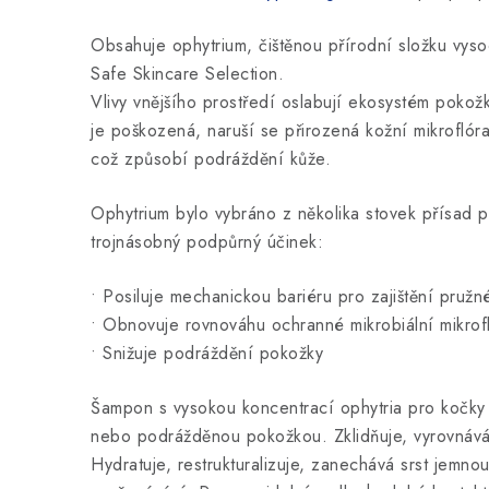
Obsahuje ophytrium, čištěnou přírodní složku vy
Safe Skincare Selection.
Vlivy vnějšího prostředí oslabují ekosystém pokož
je poškozená, naruší se přirozená kožní mikroflóra 
což způsobí podráždění kůže.
Ophytrium bylo vybráno z několika stovek přísad pr
trojnásobný podpůrný účinek:
• Posiluje mechanickou bariéru pro zajištění pružn
• Obnovuje rovnováhu ochranné mikrobiální mikrof
• Snižuje podráždění pokožky
Šampon s vysokou koncentrací ophytria pro kočky a
nebo podrážděnou pokožkou. Zklidňuje, vyrovnáv
Hydratuje, restrukturalizuje, zanechává srst jemnou