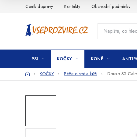
Přejít
Ceník dopravy
Kontakty
Obchodní podmínky
na
obsah
PSI
KOČKY
KONĚ
ANTIP
Domů
KOČKY
Péče o srst a kůži
Douxo S3 Cal